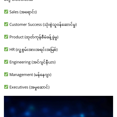
Sales (အရောင်း)
Customer Success (သုံးစွဲသူဝန်ဆောင်မှု)
Product (ထုတ်ကုန်စီမံခန့်ခွဲမှု)
HR (လူ့စွမ်းအားအရင်းအမြစ်)
Engineering (အင်ဂျင်နီယာ)
Management (မန်နေဂျာ)
Executives (အမှုဆောင်)