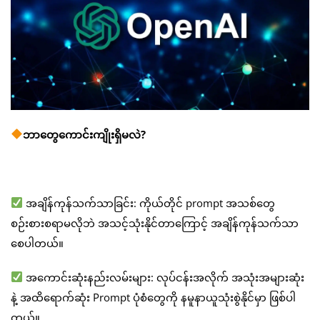
ဘာတွေကောင်းကျိုးရှိမလဲ?
အချိန်ကုန်သက်သာခြင်း: ကိုယ်တိုင် prompt အသစ်တွေ
စဉ်းစားစရာမလိုဘဲ အသင့်သုံးနိုင်တာကြောင့် အချိန်ကုန်သက်သာ
စေပါတယ်။
အကောင်းဆုံးနည်းလမ်းများ: လုပ်ငန်းအလိုက် အသုံးအများဆုံး
နဲ့ အထိရောက်ဆုံး Prompt ပုံစံတွေကို နမူနာယူသုံးစွဲနိုင်မှာ ဖြစ်ပါ
တယ်။