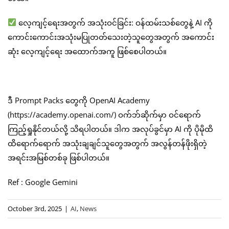
လေ့ကျင့်ရေးအတွက် အသုံးဝင်ခြင်း: ဝန်ထမ်းသစ်တွေနဲ့ AI ကို
ကောင်းကောင်းအသုံးမပြုတတ်သေးတဲ့သူတွေအတွက် အကောင်း
ဆုံး လေ့ကျင့်ရေး အထောက်အကူ ဖြစ်စေပါတယ်။
ဒီ Prompt Packs တွေကို OpenAI Academy
(https://academy.openai.com/) ဝက်ဘ်ဆိုက်မှာ ဝင်ရောက်
ကြည့်ရှုနိုင်တယ်လို့ သိရပါတယ်။ ဒါက အလုပ်ခွင်မှာ AI ကို ပိုမိုထိ
ထိရောက်ရောက် အသုံးချချင်သူတွေအတွက် အလွန်တန်ဖိုးရှိတဲ့
အရင်းအမြစ်တစ်ခု ဖြစ်ပါတယ်။
Ref : Google Gemini
October 3rd, 2025
|
AI
,
News