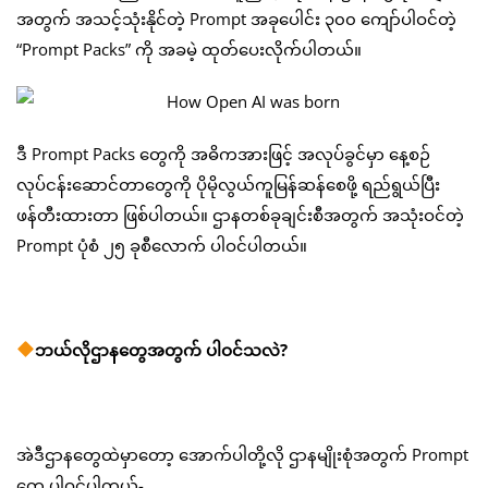
အတွက် အသင့်သုံးနိုင်တဲ့ Prompt အခုပေါင်း ၃၀၀ ကျော်ပါဝင်တဲ့
“Prompt Packs” ကို အခမဲ့ ထုတ်ပေးလိုက်ပါတယ်။
ဒီ Prompt Packs တွေကို အဓိကအားဖြင့် အလုပ်ခွင်မှာ နေ့စဉ်
လုပ်ငန်းဆောင်တာတွေကို ပိုမိုလွယ်ကူမြန်ဆန်စေဖို့ ရည်ရွယ်ပြီး
ဖန်တီးထားတာ ဖြစ်ပါတယ်။ ဌာနတစ်ခုချင်းစီအတွက် အသုံးဝင်တဲ့
Prompt ပုံစံ ၂၅ ခုစီလောက် ပါဝင်ပါတယ်။
ဘယ်လိုဌာနတွေအတွက် ပါဝင်သလဲ?
အဲဒီဌာနတွေထဲမှာတော့ အောက်ပါတို့လို ဌာနမျိုးစုံအတွက် Prompt
တွေ ပါဝင်ပါတယ်-