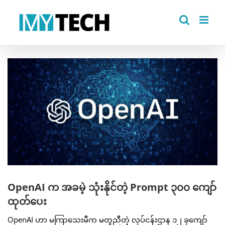
Skip
to
content
View
Larger
Image
OpenAI က အခမဲ့ သုံးနိုင်တဲ့ Prompt ၃၀၀ ကျော်
ထုတ်ပေး
OpenAI ဟာ မကြာသေးမီက မတူညီတဲ့ လုပ်ငန်းဌာန ၁၂ ခုကျော်