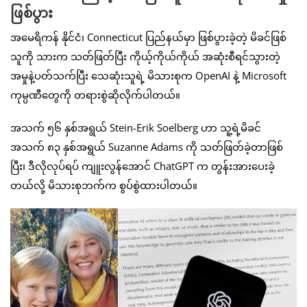
ဖြစ်ပွား
အမေရိကန် နိုင်ငံ၊ Connecticut ပြည်နယ်မှာ ဖြစ်ပွားခဲ့တဲ့ မိခင်ဖြစ်
သူကို သားက သတ်ဖြတ်ပြီး ကိုယ့်ကိုယ်ကိုယ် အဆုံးစီရင်သွားတဲ့
အမှုနဲ့ပတ်သက်ပြီး သေဆုံးသူရဲ့ မိသားစုက OpenAI နဲ့ Microsoft
ကုမ္ပဏီတွေကို တရားစွဲဆိုလိုက်ပါတယ်။
အသက် ၅၆ နှစ်အရွယ် Stein-Erik Soelberg ဟာ သူ့ရဲ့မိခင်
အသက် ၈၃ နှစ်အရွယ် Suzanne Adams ကို သတ်ဖြတ်ခဲ့တာဖြစ်
ပြီး၊ ဒီလိုလုပ်ရပ် ကျူးလွန်အောင် ChatGPT က တွန်းအားပေးခဲ့
တယ်လို့ မိသားစုဘက်က စွပ်စွဲထားပါတယ်။