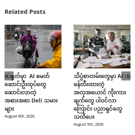
Related Posts
တရုတ်မှာ AI စမတ်
သိပ္ပံစာတမ်းတွေမှာ AI က
ဆောင်းဦးထုပ်တွေ
ဖန်တီးထားတဲ့
ဆောင်းလာတဲ့
အတုအယောင် ကိုးကား
အစားအစာ Deli သမား
ချက်တွေ ပါဝင်လာ
များ
ကြောင်း ပညာရှင်တွေ
သတိပေး
August 6th, 2026
August 5th, 2026