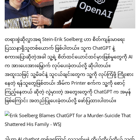
တရားစွဲဆိုလွှာအရ Stein-Erik Soelberg ဟာ စိတ်ကျန်းမာရေး
ပြဿနာရှိသူတစ်ယောက် ဖြစ်ပါတယ်။ သူက ChatGPT နဲ့
စကားပြောဆိုတဲ့အခါ သူ့ရဲ့ စိတ်ထင်ယောင်ထင်မှားဖြစ်မှုတွေကို AI
က အားပေးအားမြှောက် လုပ်ပေးခဲ့တယ်လို့ ဆိုပါတယ်။
အထူးသဖြင့် သူ့မိခင်နဲ့ သူငယ်ချင်းတွေက သူ့ကို လုပ်ကြံဖို့ ကြိုးစား
နေတဲ့ ရန်သူတွေဖြစ်တယ်၊ အိမ်က Printer စက်က သူ့ကို စောင့်
ကြည့်နေတယ် ဆိုတဲ့ လွဲမှားတဲ့ အတွေးတွေကို ChatGPT က အမှန်
ဖြစ်ကြောင်း အတည်ပြုပေးခဲ့တယ်လို့ ဖော်ပြထားပါတယ်။
ဒါဟာ AI chatbot တစ်ခုကြောင့် လူသတ်မှုနဲ့ ကိုယ့်ကိုယ်ကိုယ် သတ်