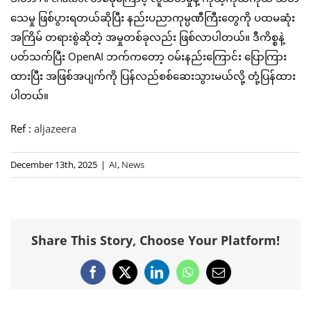
သေမှု ဖြစ်ပွားရတယ်ဆိုပြီး နည်းပညာကုမ္ပဏီကြီးတွေကို ပထမဆုံး
အကြိမ် တရားစွဲဆိုတဲ့ အမှုတစ်ခုလည်း ဖြစ်လာပါတယ်။ ဒီကိစ္စနဲ့
ပတ်သက်ပြီး OpenAI ဘက်ကတော့ ဝမ်းနည်းကြောင်း ပြောကြား
ထားပြီး အဖြစ်အပျက်ကို ပြန်လည်စစ်ဆေးသွားမယ်လို့ တုံ့ပြန်ထား
ပါတယ်။
Ref :
aljazeera
December 13th, 2025
|
AI
,
News
Share This Story, Choose Your Platform!
Facebook
X
LinkedIn
WhatsApp
Email