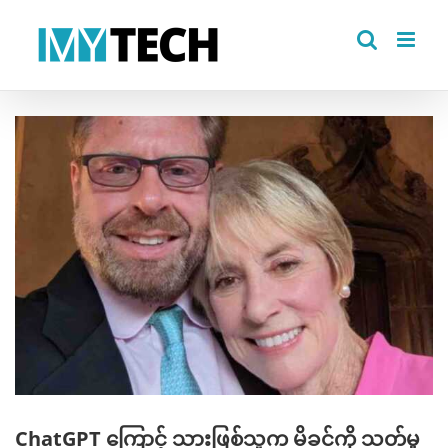
Skip
to
content
View
Larger
Image
ChatGPT ကြောင့် သားဖြစ်သူက မိခင်ကို သတ်မှု