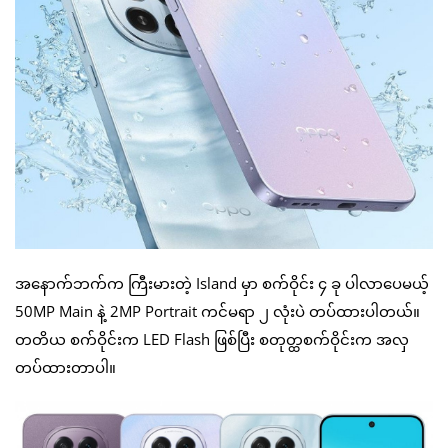
အနောက်ဘက်က ကြီးမားတဲ့ Island မှာ စက်ဝိုင်း ၄ ခု ပါလာပေမယ့်
50MP Main နဲ့ 2MP Portrait ကင်မရာ ၂ လုံးပဲ တပ်ထားပါတယ်။
တတိယ စက်ဝိုင်းက LED Flash ဖြစ်ပြီး စတုတ္ထစက်ဝိုင်းက အလှ
တပ်ထားတာပါ။