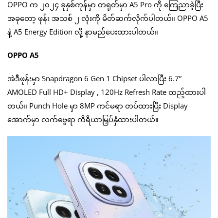
OPPO က ၂၀၂၄ ခုနှစ်ကုန်မှာ တရုတ်မှာ A5 Pro ကို ကြေညာခဲ့ပြီး
အခုတော့ ဖုန်း အသစ် ၂ လုံးကို မိတ်ဆက်လိုက်ပါတယ်။ OPPO A5
နဲ့ A5 Energy Edition လို့ နာမည်ပေးထားပါတယ်။
OPPO A5
အဲဒီဖုန်းမှာ Snapdragon 6 Gen 1 Chipset ပါလာပြီး 6.7”
AMOLED Full HD+ Display , 120Hz Refresh Rate ထည့်ထားပါ
တယ်။ Punch Hole မှာ 8MP ကင်မရာ တပ်ထားပြီး Display
အောက်မှာ လက်ဗွေရာ ကိရိယာမြှပ်နှံထားပါတယ်။