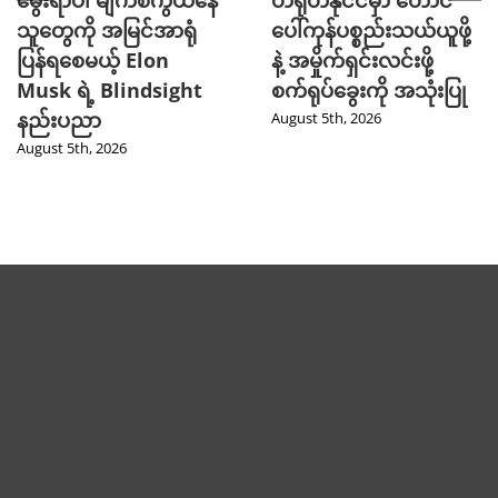
သူတွေကို အမြင်အာရုံ
ပေါ်ကုန်ပစ္စည်းသယ်ယူဖို့
ပြန်ရစေမယ့် Elon
နဲ့ အမှိုက်ရှင်းလင်းဖို့
Musk ရဲ့ Blindsight
စက်ရုပ်ခွေးကို အသုံးပြု
နည်းပညာ
August 5th, 2026
August 5th, 2026