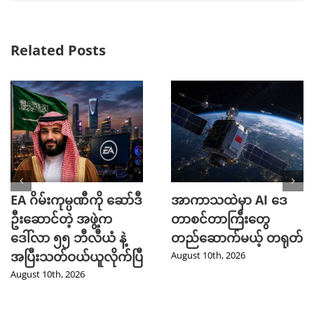
Related Posts
EA ဂိမ်းကုမ္ပဏီကို ဆော်ဒီ
အာကာသထဲမှာ AI ဒေ
ဦးဆောင်တဲ့ အဖွဲ့က
တာစင်တာကြီးတွေ
ဒေါ်လာ ၅၅ ဘီလီယံ နဲ့
တည်ဆောက်မယ့် တရုတ်
အပြီးသတ်ဝယ်ယူလိုက်ပြီ
August 10th, 2026
August 10th, 2026