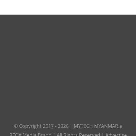
© Copyright 2017 -
2026
|
MYTECH MYANMAR
a
RFOX Media
Brand | All Rights Reserved |
Advertise