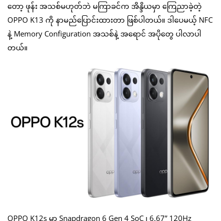
တော့ ဖုန်း အသစ်မဟုတ်ဘဲ မကြာခင်က အိန္ဒိယမှာ ကြေညာခဲ့တဲ့
OPPO K13 ကို နာမည်ပြောင်းထားတာ ဖြစ်ပါတယ်။ ဒါပေမယ့် NFC
နဲ့ Memory Configuration အသစ်နဲ့ အရောင် အပိုတွေ ပါလာပါ
တယ်။
OPPO K12s မှာ Snapdragon 6 Gen 4 SoC ၊ 6.67” 120Hz