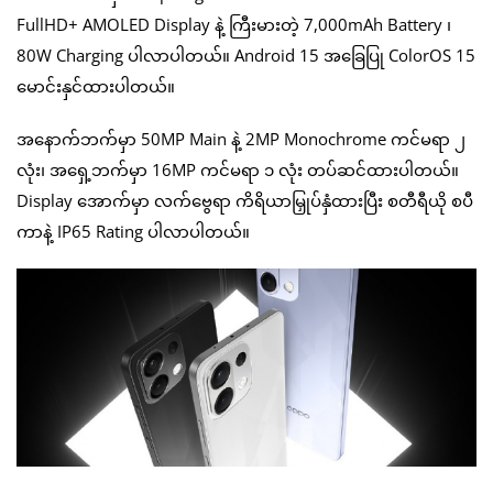
FullHD+ AMOLED Display နဲ့ ကြီးမားတဲ့ 7,000mAh Battery ၊
80W Charging ပါလာပါတယ်။ Android 15 အခြေပြု ColorOS 15
မောင်းနှင်ထားပါတယ်။
အနောက်ဘက်မှာ 50MP Main နဲ့ 2MP Monochrome ကင်မရာ ၂
လုံး၊ အရှေ့ဘက်မှာ 16MP ကင်မရာ ၁ လုံး တပ်ဆင်ထားပါတယ်။
Display အောက်မှာ လက်ဗွေရာ ကိရိယာမြှုပ်နှံထားပြီး စတီရီယို စပီ
ကာနဲ့ IP65 Rating ပါလာပါတယ်။