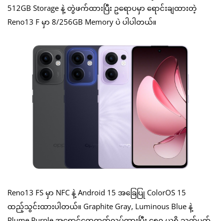
512GB Storage နဲ့ တွဲဖက်ထားပြီး ဥရောပမှာ ရောင်းချထားတဲ့
Reno13 F မှာ 8/256GB Memory ပဲ ပါပါတယ်။
Reno13 FS မှာ NFC နဲ့ Android 15 အခြေပြု ColorOS 15
ထည့်သွင်းထားပါတယ်။ Graphite Gray, Luminous Blue နဲ့
Plume Purple အရောင်တွေထုတ်လုပ်ထားပြီး ၄၅၀ ယူရို သတ်မှတ်