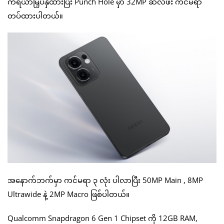
ကိရိယာမြှပ်နှံထားပြီး Punch Hole မှာ 32MP ဆဲလ်ဖီး ကင်မရာ
တပ်ထားပါတယ်။
အနောက်ဘက်မှာ ကင်မရာ ၃ လုံး ပါလာပြီး 50MP Main , 8MP
Ultrawide နဲ့ 2MP Macro ဖြစ်ပါတယ်။
Qualcomm Snapdragon 6 Gen 1 Chipset ကို 12GB RAM,