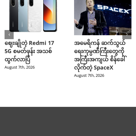
ဈေးချိုတဲ့ Redmi 17
အမေရိကန် ဆက်သွယ်
5G စမတ်ဖုန်း အသစ်
ရေးကုမ္ပဏီကြီးတွေကို
ထွက်လာပြီ
အကြီးအကျယ် စိန်ခေါ်
လိုက်တဲ့ SpaceX
August 7th, 2026
August 7th, 2026