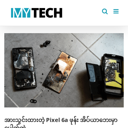
Skip
to
content
View
Larger
Image
အားသွင်းထားတဲ့ Pixel 6a ဖုန်း အိပ်ယာဘေးမှာ
ပေါက်ကွဲ