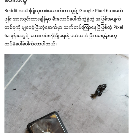
Reddit အသုံးပြုသူတစ်ယောက်က သူ့ရဲ့ Google Pixel 6a စမတ်
ဖုန်း အားသွင်းထားချိန်မှာ မီးလောင်ပေါက်ကွဲခဲ့တဲ့ အဖြစ်အပျက်
တစ်ခုကို မျှဝေခဲ့ပြီးတဲ့နောက်မှာ သက်တမ်းကြာနေပြီဖြစ်တဲ့ Pixel
6a ဖုန်းတွေရဲ့ ဘေးကင်းလုံခြုံရေးနဲ့ ပတ်သက်ပြီး မေးခွန်းတွေ
ထပ်မံပေါ်ပေါက်လာပါတယ်။