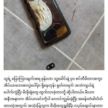
သူရဲ့ ပြောကြားချက်အရ ဖုန်းဟာ သူ့ခေါင်းနဲ့ ၄၀ စင်တီမီတာအကွာ
အိပ်ယာဘေးစားပွဲပေါ်မှာ ရှိနေတုန်း ရုတ်တရက် အသံကျယ်နဲ့
ပေါက်ကွဲပြီး မီးခိုးနံ့တွေ ထွက်လာခဲ့တာလို့ ဆိုပါတယ်။ မီးဟာ
အနီးအနားက အိပ်ယာခင်းကိုပါ လောင်ကျွမ်းခဲ့ပြီး အခန်းတံခါးပိတ်
ထားတဲ့အတွက် အသုံးပြုသူက မီးခိုးတွေရှူမိပြီး လည်ချောင်းနာတာ