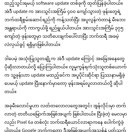
ထည့်သွင်းရမယ့် software update တစ်ခုကို ထုတ်ပြန်ခဲ့ပါတယ်။
အဲဒီ update က အားသွင်းအကြိမ် ၄၀၀ ကျော်သွားတဲ့ ဖုန်းတွေရဲ့
ဘက်ထရီစွမ်းဆောင်ရည်ကို ကန့်သတ်ပြီး အပူလွန်ကဲတာနဲ့ မီးဘေး
အန္တရာယ်ကို ကာကွယ်ဖို့ ရည်ရွယ်ပါတယ်။ အားသွင်းအကြိမ် ၃၇၅
ကျော်တဲ့ ဖုန်းတွေမှာ သတိပေးချက်ပေါ်လာပြီး ဘက်ထရီ အခမဲ့
လဲလှယ်ခွင့် ရရှိမှာဖြစ်ပါတယ်။
ဒါပေမဲ့ အသုံးပြုသူတချို့က အဲဒီ update ကြောင့် အခြေအနေတွေ
ပိုဆိုးလာတယ်လို့ ပြောကြပါတယ်။ လူမှုကွန်ရက်သုံးသူတစ်ယောက်
က သူ့ဖုန်းဟာ update မထည့်ခင်က အပူပိုင်းဆိုင်ရာ ပြဿနာမရှိခဲ့
ပေမယ့် update ပြီးနောက်မှာတော့ ဖုန်းအရမ်းပူလာတယ်လို့ ဆိုပါ
တယ်။
အခုမီးလောင်မှုဟာ လတ်တလောလတွေအတွင်း အွန်လိုင်းမှာ တက်
လာတဲ့ တတိယမြောက်အဖြစ်အပျက် ဖြစ်ပါတယ်။ ပြီးခဲ့တဲ့ မေလမှာ
လည်း Pixel 6a တစ်လုံး ဘက်ထရီယောင်လာရာကနေ ပေါက်ကွဲခဲ့
ပါတယ်။ Google ဘက်ကတော့ ဒီအဖြစ်အပျက်အသစ်နဲ့ ပတ်သက်