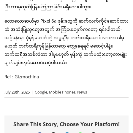
ပြီး ဘာမှထုတ်ပြန်ကြေညာခြင်း မရှိသေးပါဘူး။
လောလောဆယ်မှာ Pixel 6a ဖုန်းတွေကို ဆက်လက်ကိုင်ဆောင်ထား
ဆဲ အသုံးပြုသူတွေအတွက် အကြံပေးချက်ကတော့ ရှင်းပါတယ်-
သင့်ဖုန်းမှာ ပုံမှန်မဟုတ်တဲ့ အပူချိန်၊ ဘက်ထရီယောင်လာတာ ဒါမှ
မဟုတ် ဘက်ထရီကုန်မြန်တာတွေ တွေ့နေရရင် မစောင့်ပါနဲ့။
ဘက်ထရီအသစ်လဲတာ ဒါမှမဟုတ် ဖုန်းကို ဆက်မသုံးတော့တာမျိုး
ချက်ချင်းလုပ်ဆောင်သင့်ပါတယ်။
Ref :
Gizmochina
July 28th, 2025
|
Google
,
Mobile Phones
,
News
Share This Story, Choose Your Platform!