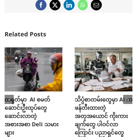
Facebook
X
LinkedIn
WhatsApp
Email
Related Posts
I က
လူတူစက်ရုပ် ထုတ်တော့
မွေးရာပါ မျက်စိကွယ
မယ့် Meta
သူတွေကို အမြင်အာရု
း
ပြန်ရစေမယ့် Elon
August 5th, 2026
Musk ရဲ့ Blindsigh
နည်းပညာ