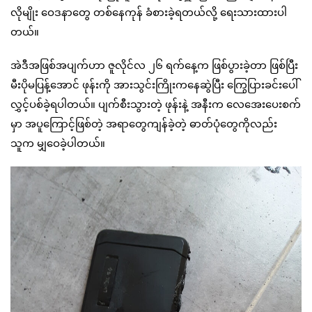
လိုမျိုး ဝေဒနာတွေ တစ်နေကုန် ခံစားခဲ့ရတယ်လို့ ရေးသားထားပါ
တယ်။
အဲဒီအဖြစ်အပျက်ဟာ ဇူလိုင်လ ၂၆ ရက်နေ့က ဖြစ်ပွားခဲ့တာ ဖြစ်ပြီး
မီးပိုမပြန့်အောင် ဖုန်းကို အားသွင်းကြိုးကနေဆွဲပြီး ကြွေပြားခင်းပေါ်
လွှင့်ပစ်ခဲ့ရပါတယ်။ ပျက်စီးသွားတဲ့ ဖုန်းနဲ့ အနီးက လေအေးပေးစက်
မှာ အပူကြောင့်ဖြစ်တဲ့ အရာတွေကျန်ခဲ့တဲ့ ဓာတ်ပုံတွေကိုလည်း
သူက မျှဝေခဲ့ပါတယ်။