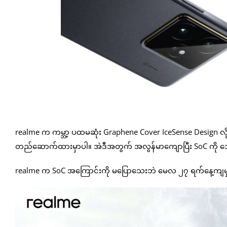
realme က ကမ္ဘာ့ ပထမဆုံး Graphene Cover IceSense Design လို့
တည်ဆောက်ထားမှာပါ။ အဲဒီအတွက် အလွန်မာကျောပြီး SoC ကို 
realme က SoC အကြောင်းကို မပြောသေးဘဲ မေလ ၂၇ ရက်နေ့ကျမ