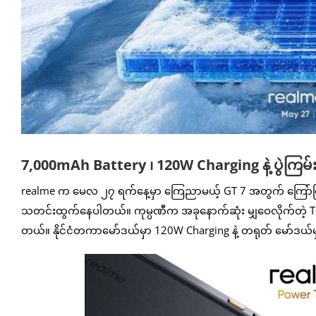
7,000mAh Battery ၊ 120W Charging နဲ့ ပွဲကြမ
realme က မေလ ၂၇ ရက်နေ့မှာ ကြေညာမယ့် GT 7 အတွက် ကြော်ငြာ 
သတင်းထွက်နေပါတယ်။ ကုမ္ပဏီက အခုနောက်ဆုံး မျှဝေလိုက်တဲ့ Te
တယ်။ နိုင်ငံတကာမော်ဒယ်မှာ 120W Charging နဲ့ တရုတ် မော်ဒယ်