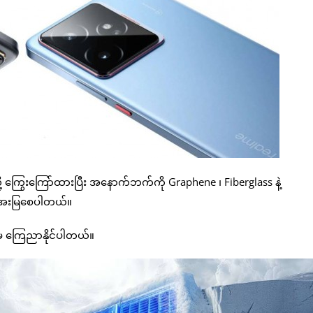
 ကြွေးကြော်ထားပြီး အနောက်ဘက်ကို Graphene ၊ Fiberglass နဲ့
အေးမြစေပါတယ်။
ှ ကြေညာနိုင်ပါတယ်။