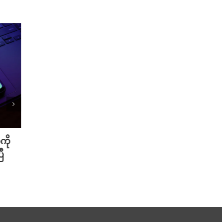
ကို
Meta ရဲ့ AI မော်ဒယ် အင်တာနက်
Xiao
ီ
ချိတ်ဆက်ကာ အခြားကုမ္ပဏီတစ်ခု
ဆာနဲ့
ကို ဟက်ခ်လုပ်ခဲ့
Redmi
August 6th, 2026
August 