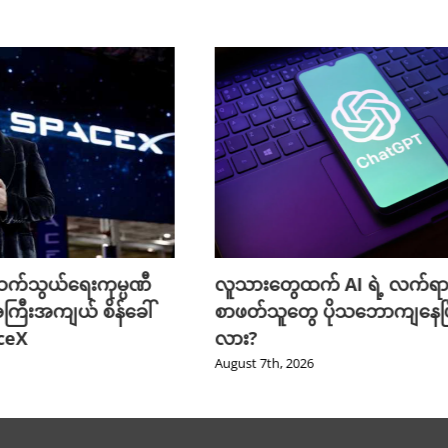
က်သွယ်ရေးကုမ္ပဏီ
လူသားတွေထက် AI ရဲ့ လက်ရာ
ကြီးအကျယ် စိန်ခေါ်
စာဖတ်သူတွေ ပိုသဘောကျနေပြ
aceX
လား?
August 7th, 2026