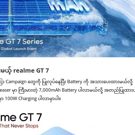
်းမယ့် realme GT 7
Campaign တွေကို ပြုလုပ်နေပြီး Battery ကို အသားပေးထားမယ်လို့
aser မှာ ကြီးမားတဲ့ 7,000mAh Battery ပါလာမယ်လို့ အတည်ပြုထားပ
မှာ 100W Charging ပါလာမှာပါ။