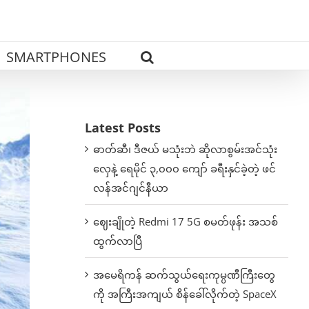
SMARTPHONES
Latest Posts
ဓာတ်ဆီ၊ ဒီဇယ် မသုံးဘဲ ဆိုလာစွမ်းအင်သုံး
လှေနဲ့ ရေမိုင် ၃,၀၀၀ ကျော် ခရီးနှင်ခဲ့တဲ့ ဖင်
လန်အင်ဂျင်နီယာ
ဈေးချိုတဲ့ Redmi 17 5G စမတ်ဖုန်း အသစ်
ထွက်လာပြီ
အမေရိကန် ဆက်သွယ်ရေးကုမ္ပဏီကြီးတွေ
ကို အကြီးအကျယ် စိန်ခေါ်လိုက်တဲ့ SpaceX