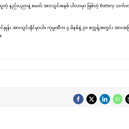
ပ်ယူတဲ့ နည်းပညာနဲ့ စမတ် အားသွင်းစနစ် ပါလာမှာ ဖြစ်တဲ့ Battery သက်တ
နှုန်း အားသွင်းနိုင်မှာပါ။ ကုမ္ပဏီက ၄ မိနစ်နဲ့ ၃၀ စက္ကန့်အတွင်း အားအပ
။
Facebook
X
LinkedIn
What