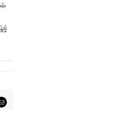
မ်း
ြည့်
sApp
Email