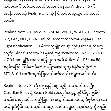
ကင်မရာကို တပ်ဆင်ထားပါတယ်။ ဒီဖုန်းမှာ Android 15 ကို
အခြေခံထားတဲ့ Realme UI 5 ကို ကြိုတင်ထည့်သွင်းပေးထားပါ
တယ်။
Realme Note 70T မှာ dual SIM, 4G VoLTE, Wi-Fi 5, Bluetooth
5.2, GPS, NFC, USB-C ပေါက်၊ ဘေးဘက်လက်ဗွေစနစ်နဲ့ Pulse
Light notification LED မီးလုံးလိုမျိုး တခြားလုပ်ဆောင်ချက်တွေ
လည်း ပါဝင်ပါသေးတယ်။ ဖုန်းရဲ့အရွယ်အစားက 167.20 x 76.60
x 7.94mm ရှိပြီး အလေးချိန် ၂၀၁ ဂရမ် ရှိပါတယ်။ IP54 ရေစိုခံ
စနစ်အပြင် ကြမ်းတမ်းတဲ့အခြေအနေတွေကို ခံနိုင်ရည်ရှိတဲ့ MIL-
STD-810H အသိအမှတ်ပြုလက်မှတ်လည်း ရရှိထားပါတယ်။
Realme Note 70T ကို ဈေးနှုန်း ၈၉ ယူရို သတ်မှတ်ထားပြီး
Obsidian Black နဲ့ Beach Gold အရောင်တွေနဲ့ ရရှိနိုင်မှာ ဖြစ်ပါ
တယ်။ တရားဝင်အတည်ပြုချက် မထွက်သေးပေမယ့် ဒီဖုန်းဟာ လာ
မယ့်ရက်ပိုင်းတွေအတွင်း အရှေ့တောင်အာရှဈေးကွက်တွေကိုလည်း