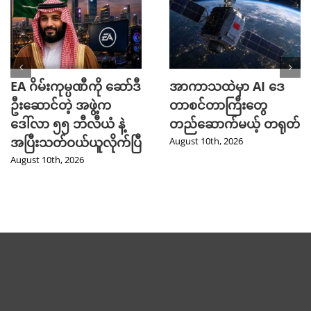
EA ဂိမ်းကုမ္ပဏီကို ဆော်ဒီ
အာကာသထဲမှာ AI ဒေ
ဦးဆောင်တဲ့ အဖွဲ့က
တာစင်တာကြီးတွေ
ဒေါ်လာ ၅၅ ဘီလီယံ နဲ့
တည်ဆောက်မယ့် တရုတ်
အပြီးသတ်ဝယ်ယူလိုက်ပြီ
August 10th, 2026
August 10th, 2026