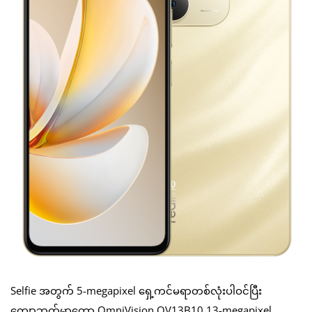
Selfie အတွက် 5-megapixel ရှေ့ကင်မရာတစ်လုံးပါဝင်ပြီး
ကျောဘက်မှာတော့ OmniVision OV13B10 13-megapixel