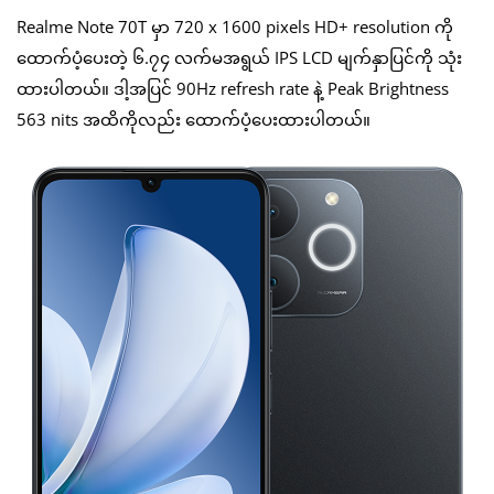
Realme Note 70T မှာ 720 x 1600 pixels HD+ resolution ကို
ထောက်ပံ့ပေးတဲ့ ၆.၇၄ လက်မအရွယ် IPS LCD မျက်နှာပြင်ကို သုံး
ထားပါတယ်။ ဒါ့အပြင် 90Hz refresh rate နဲ့ Peak Brightness
563 nits အထိကိုလည်း ထောက်ပံ့ပေးထားပါတယ်။