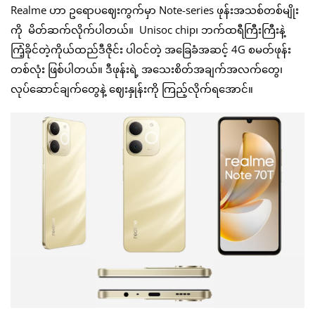
Realme ဟာ ဥရောပဈေးကွက်မှာ Note-series ဖုန်းအသစ်တစ်မျိုး
ကို မိတ်ဆက်လိုက်ပါတယ်။ Unisoc chip၊ ဘက်ထရီကြီးကြီးနဲ့
ကြံ့ခိုင်တဲ့ကိုယ်ထည်ဒီဇိုင်း ပါဝင်တဲ့ အခြေခံအဆင့် 4G စမတ်ဖုန်း
တစ်လုံး ဖြစ်ပါတယ်။ ဒီဖုန်းရဲ့ အသေးစိတ်အချက်အလက်တွေ၊
လုပ်ဆောင်ချက်တွေနဲ့ ဈေးနှုန်းကို ကြည့်လိုက်ရအောင်။