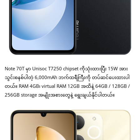
Note 70T မှာ Unisoc T7250 chipset ကိုသုံးထားပြီး 15W အား
သွင်းစနစ်ပါတဲ့ 6,000mAh ဘက်ထရီကြီးကို တပ်ဆင်ပေးထားပါ
တယ်။ RAM 4GB၊ virtual RAM 12GB အထိနဲ့ 64GB / 128GB /
256GB storage အမျိုးအစားတွေနဲ့ ရွေးချယ်နိုင်ပါတယ်။