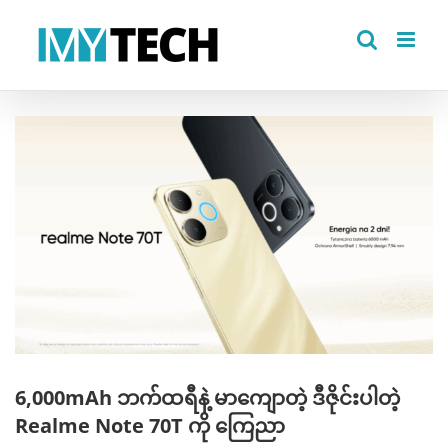
Skip
to
content
View
Larger
Image
6,000mAh ဘက်ထရီနဲ့ မာကျောတဲ့ ဒီဇိုင်းပါတဲ့
Realme Note 70T ကို ကြေညာ