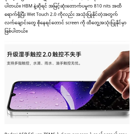
ပါတယ်။ HBM နဲ့ဆိုရင် အမြင့်ဆုံးတောက်ပမှုက 810 nits အထိ
ရောက်ရှိပြီး Wet Touch 2.0 ကိုလည်း အသုံးပြုနိုင်တဲ့အတွက်
လက်ချောင်းတွေ စိုနေရင်တောင် screen ကို ထိတွေ့အသုံးပြုနိုင်မှာ
ဖြစ်ပါတယ်။