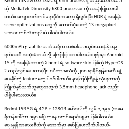
Redmi 15R 5G ဟာ TSMC ရဲ့ 6nm process နဲ့ တည်ဆောက်ထား
တဲ့ MediaTek Dimensity 6300 processor ကို အသုံးပြုထားပါ
တယ်။ ကျောဘက်ကင်မရာပိုင်းကတော့ ရိုးရှင်းပြီး HDR နဲ့ အခြေခံ
scene optimizations တွေကို ထောက်ပံ့ပေးတဲ့ 13-megapixel
sensor တစ်လုံးတည်းပဲ ပါဝင်ပါတယ်။
6000mAh graphite ဘက်ထရီက တစ်ခါအားသွင်းထားရုံနဲ့ ၁.၉
ရက်အထိ အသုံးခံတယ်လို့ ကြော်ငြာထားပါတယ်။ ဖုန်းမှာ Android
15 ကို အခြေခံထားတဲ့ Xiaomi ရဲ့ software skin ဖြစ်တဲ့ HyperOS
2 ထည့်သွင်းပေးထားပြီး စပီကာအသံကို ၂၀၀ ရာခိုင်နှုန်းအထိ ချဲ့
ပေးနိုင်တဲ့ feature တွေပါဝင်ပါတယ်။ နားကြပ်ကြိုးနဲ့ သုံးရတာကို
ကြိုက်နှစ်သက်သူတွေအတွက် 3.5mm headphone jack လည်း
ပါရှိပါသေးတယ်။
Redmi 15R 5G ရဲ့ 4GB + 128GB မော်ဒယ်ကို ယွမ် ၁,၀၉၉ (အမေ
ရိကန်ဒေါ်လာ ၁၅၀ ခန့်) ကနေ စတင်ရောင်းချမှာ ဖြစ်ပါတယ်။
ဈေးနှုန်းအသေးစိတ်ကို အောက်မှာ ဖော်ပြပေးလိုက်ပါတယ်-