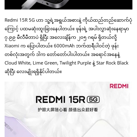
Redmi 15R 5G ဟာ သူ့ရဲ့အရွယ်အစားနဲ့ ကိုယ်ထည်တည်ဆောက်ပုံ
ကြောင့် ပထမဆုံးထူးခြားနေပါတယ်။ ဖုန်းရဲ့ အပါးလွှာဆုံးနေရာမှာ
၇.၉၉ မီလီမီတာပဲ ရှိပြီး အလေးချိန်က ၂၀၅ ဂရမ် ရှိတယ်လို့
Xiaomi က ပြောပါတယ်။ 6000mAh ဘက်ထရီပါဝင်တဲ့ ဖုန်း
တစ်လုံးအတွက် ဒါက တော်တော်ပါးပါတယ်။ အရောင်အနေနဲ့
Cloud White, Lime Green, Twilight Purple နဲ့ Star Rock Black
ဆိုပြီး လေးမျိုးရရှိနိုင်ပါတယ်။