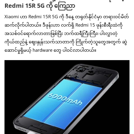
Redmi 15R 5G ကို ကြေညာ
Xiaomi ဟာ Redmi 15R 5G ကို ဒီနေ့ တရုတ်နိုင်ငံမှာ တရားဝင်မိတ်
ဆက်လိုက်ပါတယ်။ ဒီဖုန်းဟာ လက်ရှိ Redmi 15 ဖုန်းစီးရီးထဲကို
အသစ်ဝင်ရောက်လာတာဖြစ်ပြီး ဘက်ထရီကြီးကြီး၊ ပါးလွှာတဲ့
ကိုယ်ထည်နဲ့ ဈေးနှုန်းသက်သာတာကို ကြိုက်တဲ့သူတွေအတွက် ဆွဲ
ဆောင်မှုရှိမယ့် hardware တွေ ပါဝင်လာပါတယ်။