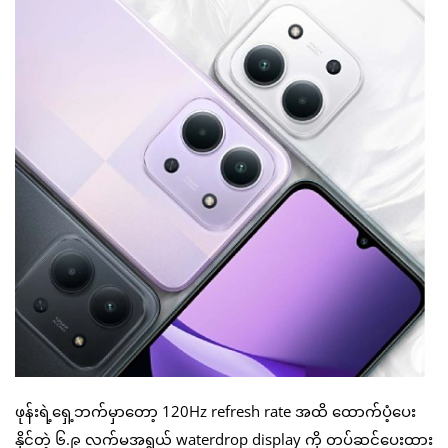
ဖုန်းရဲ့ရှေ့ဘက်မှာတော့ 120Hz refresh rate အထိ ထောက်ပံ့ပေး
နိုင်တဲ့ ၆.၉ လက်မအရွယ် waterdrop display ကို တပ်ဆင်ပေးထား