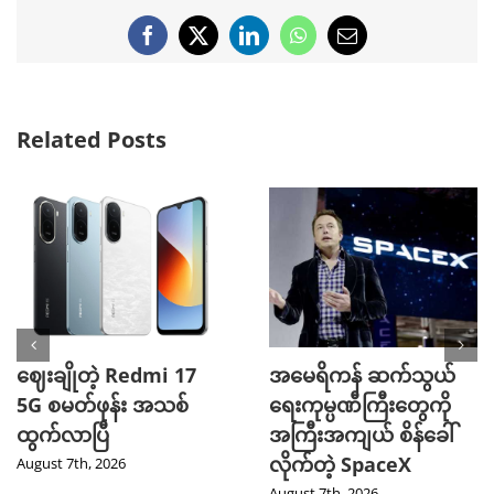
Facebook
X
LinkedIn
WhatsApp
Email
Related Posts
ဈေးချိုတဲ့ Redmi 17
အမေရိကန် ဆက်သွယ်
5G စမတ်ဖုန်း အသစ်
ရေးကုမ္ပဏီကြီးတွေကို
ထွက်လာပြီ
အကြီးအကျယ် စိန်ခေါ်
လိုက်တဲ့ SpaceX
August 7th, 2026
August 7th, 2026