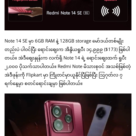
Note 14 SE မှာ 6GB RAM နဲ့ 128GB storage မော်ဒယ်တစ်မျိုး
တည်းပဲ ပါဝင်ပြီး ရောင်းဈေးက အိန္ဒိယရူပီး ၁၄,၉၉၉ ($173) ဖြစ်ပါ
တယ်။ အဲဒီဈေးနှုန်းက လက်ရှိ Note 14 ရဲ့ ရောင်းဈေးထက် ရူပီး
၂,၀၀၀ ပိုသက်သာပါတယ်။ Redmi Note မိသားစုဝင် အသစ်ဖြစ်တဲ့
အဲဒီဖုန်းကို Flipkart မှာ ကြိုတင်မှာယူနိုင်ပြီဖြစ်ပြီး ဩဂုတ်လ ၇
ရက်နေ့မှာ စတင်ရောင်းချမှာ ဖြစ်ပါတယ်။