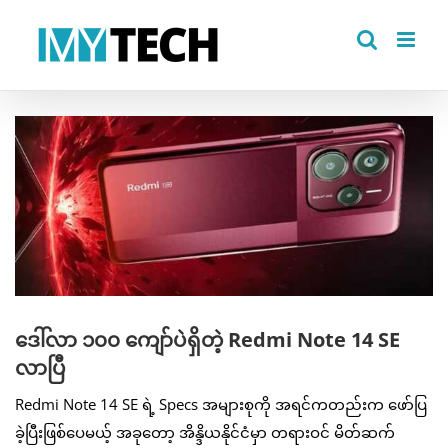
Skip
to
content
View
Larger
Image
ဒေါ်လာ ၁၀၀ ကျော်ပဲရှိတဲ့ Redmi Note 14 SE
လာပြီ
Redmi Note 14 SE ရဲ့ Specs အများစုကို အရင်ကတည်းက ဖော်ပြ
ခဲ့ပြီးဖြစ်ပေမယ့် အခုတော့ အိန္ဒိယနိုင်ငံမှာ တရားဝင် မိတ်ဆက်