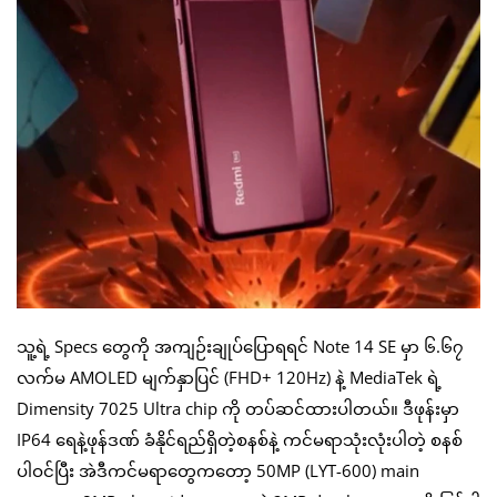
သူ့ရဲ့ Specs တွေကို အကျဉ်းချုပ်ပြောရရင် Note 14 SE မှာ ၆.၆၇
လက်မ AMOLED မျက်နှာပြင် (FHD+ 120Hz) နဲ့ MediaTek ရဲ့
Dimensity 7025 Ultra chip ကို တပ်ဆင်ထားပါတယ်။ ဒီဖုန်းမှာ
IP64 ရေနဲ့ဖုန်ဒဏ် ခံနိုင်ရည်ရှိတဲ့စနစ်နဲ့ ကင်မရာသုံးလုံးပါတဲ့ စနစ်
ပါဝင်ပြီး အဲဒီကင်မရာတွေကတော့ 50MP (LYT-600) main