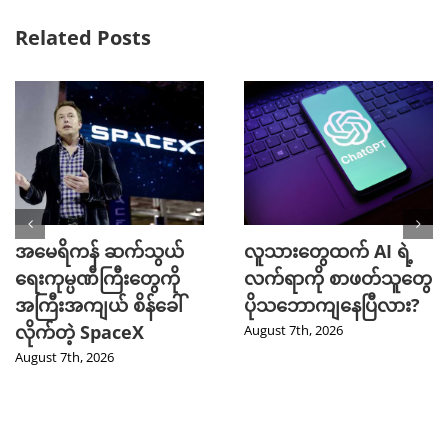
Related Posts
အမေရိကန် ဆက်သွယ်
လူသားတွေထက် AI ရဲ့
ရေးကုမ္ပဏီကြီးတွေကို
လက်ရာကို စာဖတ်သူတွေ
အကြီးအကျယ် စိန်ခေါ်
ပိုသဘောကျနေပြီလား?
လိုက်တဲ့ SpaceX
August 7th, 2026
August 7th, 2026