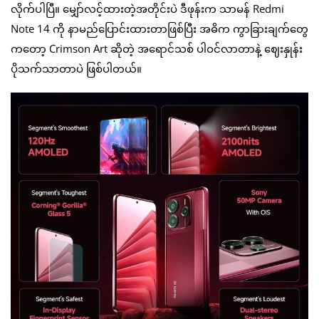
လိုက်ပါပြီ။ မျှော်လင့်ထားတဲ့အတိုင်းပဲ ဒီဖုန်းက သာမန် Redmi
Note 14 ကို နာမည်ပြောင်းထားတာဖြစ်ပြီး အဓိက ကွာခြားချက်တွေ
ကတော့ Crimson Art ဆိုတဲ့ အရောင်သစ် ပါဝင်လာတာနဲ့ ဈေးနှုန်း
ပိုသက်သာတာပဲ ဖြစ်ပါတယ်။