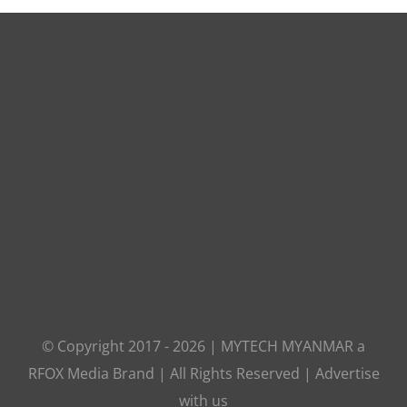
© Copyright 2017 -
2026
|
MYTECH MYANMAR
a
RFOX Media
Brand | All Rights Reserved |
Advertise
with us