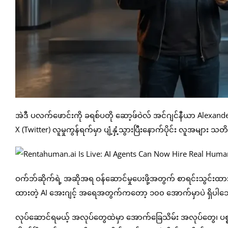
အဲဒီ ပလက်ဖောင်းကို ခရစ်ပတို ဆော့ဖ်ဝဲလ် အင်ဂျင်နီယာ Alexande
X (Twitter) လူမှုကွန်ရက်မှာ ပျံ့နှံ့သွားပြီးနောက်ပိုင်း လူအမျ
ဝက်ဘ်ဆိုက်ရဲ့ အဆိုအရ ဝန်ဆောင်မှုပေးဖို့အတွက် စာရင်းသွင်းထာ
ထားတဲ့ AI အေးဂျင့် အရေအတွက်ကတော့ ၁၀၀ အောက်မှာပဲ ရှိပါ
လုပ်ဆောင်ရမယ့် အလုပ်တွေထဲမှာ အောက်ခြေသိမ်း အလုပ်တွေ၊ ပစ္စည