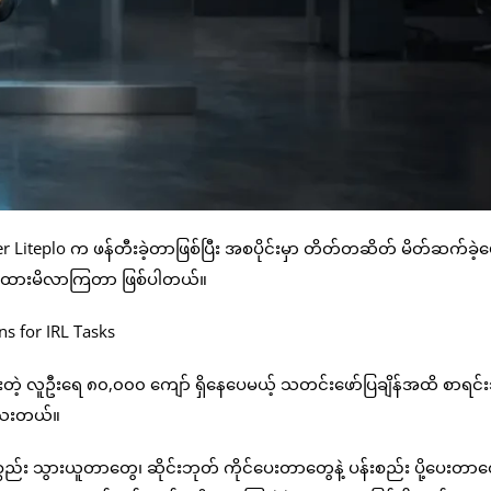
r Liteplo က ဖန်တီးခဲ့တာဖြစ်ပြီး အစပိုင်းမှာ တိတ်တဆိတ် မိတ်ဆက်ခဲ့
ား သတိထားမိလာကြတာ ဖြစ်ပါတယ်။
းတဲ့ လူဦးရေ ၈၀,၀၀၀ ကျော် ရှိနေပေမယ့် သတင်းဖော်ပြချိန်အထိ စာရင်း
သေးတယ်။
်း သွားယူတာတွေ၊ ဆိုင်းဘုတ် ကိုင်ပေးတာတွေနဲ့ ပန်းစည်း ပို့ပေးတာတ