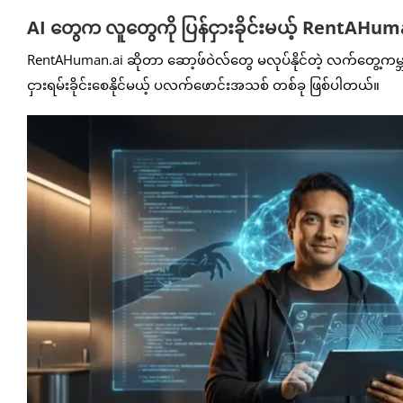
AI တွေက လူတွေကို ပြန်ငှားခိုင်းမယ့် RentAHu
RentAHuman.ai ဆိုတာ ဆော့ဖ်ဝဲလ်တွေ မလုပ်နိုင်တဲ့ လက်တွေ့ကမ
ငှားရမ်းခိုင်းစေနိုင်မယ့် ပလက်ဖောင်းအသစ် တစ်ခု ဖြစ်ပါတယ်။