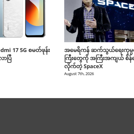
edmi 17 5G စမတ်ဖုန်း
အမေရိကန် ဆက်သွယ်ရေးကုမ္
ာပြီ
ကြီးတွေကို အကြီးအကျယ် စိန်ခ
လိုက်တဲ့ SpaceX
August 7th, 2026