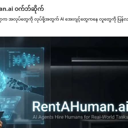
man.ai ဝက်ဘ်ဆိုက်
္ဘာက အလုပ်တွေကို လုပ်ဖို့အတွက် AI အေးဂျင့်တွေကနေ လူတွေကို ပြန်