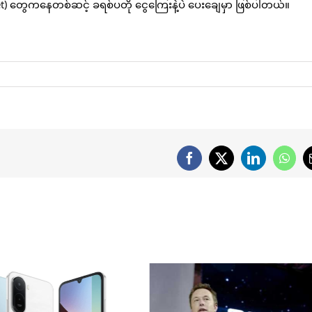
t) တွေကနေတစ်ဆင့် ခရစ်ပတို ငွေကြေးနဲ့ပဲ ပေးချေမှာ ဖြစ်ပါတယ်။
Facebook
X
LinkedIn
What