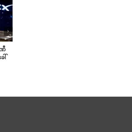
ပဏီ
လူသားတွေထက် AI ရဲ့ လက်ရာကို
Meta 
ေါ်
စာဖတ်သူတွေ ပိုသဘောကျနေပြီ
ချိတ်
လား?
ကို ဟက
August 7th, 2026
August 