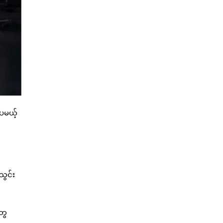
ပေမယ့်
သွင်း
ွေ