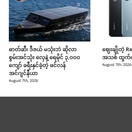
ဓာတ်ဆီ၊ ဒီဇယ် မသုံးဘဲ ဆိုလာ
ဈေးချိုတဲ့ R
စွမ်းအင်သုံး လှေနဲ့ ရေမိုင် ၃,၀၀၀
အသစ် ထွက်လ
ကျော် ခရီးနှင်ခဲ့တဲ့ ဖင်လန်
August 7th, 2026
အင်ဂျင်နီယာ
August 7th, 2026