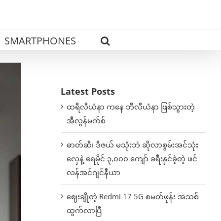
SMARTPHONES
Latest Posts
ထရီလီယံနာ ကနေ ဘီလီယံနာ ဖြစ်သွားတဲ့
အီလွန်မက်စ်
ဓာတ်ဆီ၊ ဒီဇယ် မသုံးဘဲ ဆိုလာစွမ်းအင်သုံး
လှေနဲ့ ရေမိုင် ၃,၀၀၀ ကျော် ခရီးနှင်ခဲ့တဲ့ ဖင်
လန်အင်ဂျင်နီယာ
ဈေးချိုတဲ့ Redmi 17 5G စမတ်ဖုန်း အသစ်
ထွက်လာပြီ