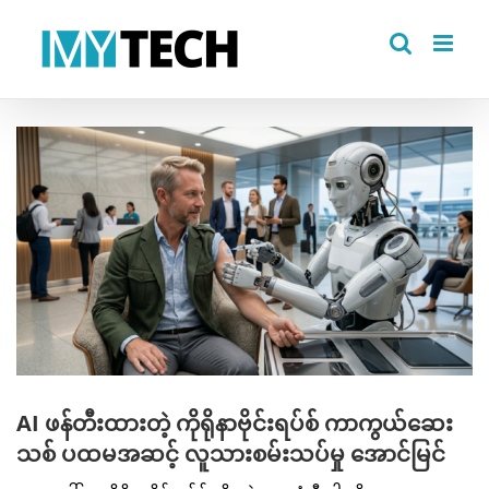
Skip
to
content
View
Larger
Image
AI ဖန်တီးထားတဲ့ ကိုရိုနာဗိုင်းရပ်စ် ကာကွယ်ဆေး
သစ် ပထမအဆင့် လူသားစမ်းသပ်မှု အောင်မြင်