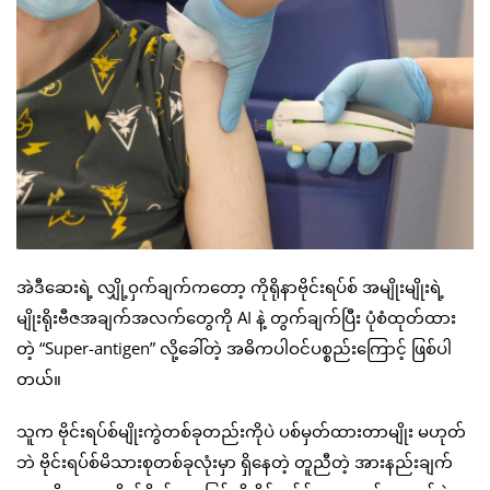
အဲဒီဆေးရဲ့ လျှို့ဝှက်ချက်ကတော့ ကိုရိုနာဗိုင်းရပ်စ် အမျိုးမျိုးရဲ့
မျိုးရိုးဗီဇအချက်အလက်တွေကို AI နဲ့ တွက်ချက်ပြီး ပုံစံထုတ်ထား
တဲ့ “Super-antigen” လို့ခေါ်တဲ့ အဓိကပါဝင်ပစ္စည်းကြောင့် ဖြစ်ပါ
တယ်။
သူက ဗိုင်းရပ်စ်မျိုးကွဲတစ်ခုတည်းကိုပဲ ပစ်မှတ်ထားတာမျိုး မဟုတ်
ဘဲ ဗိုင်းရပ်စ်မိသားစုတစ်ခုလုံးမှာ ရှိနေတဲ့ တူညီတဲ့ အားနည်းချက်