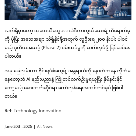
လက်ရှိမှာတော့ သုတေသီတွေဟာ အဲဒီကာကွယ်ဆေးရဲ့ ထိရောက်မှု
ကို ပိုပြီး အသေအချာ သိရှိနိုင်ဖို့အတွက် လူဦးရေ ၂၀၀ နီးပါး ပါဝင်
မယ့် ဒုတိယအဆင့် (Phase 2) စမ်းသပ်မှုကို ဆက်လုပ်ဖို့ ပြင်ဆင်နေ
ပါတယ်။
အခု ခြေလှမ်းဟာ ဗိုင်းရပ်စ်တွေရဲ့ အန္တရာယ်ကို နောက်ကနေ လိုက်မ
နေတော့ဘဲ AI နည်းပညာနဲ့ ကြိုတင်လက်ဦးမှုရယူပြီး နှိမ်နင်းနိုင်
တော့မယ့် ဆေးဘက်ဆိုင်ရာ တော်လှန်ရေးအသစ်တစ်ခုပဲ ဖြစ်ပါ
တယ်။
Ref:
Technology Innovation
June 20th, 2026
|
AI
,
News