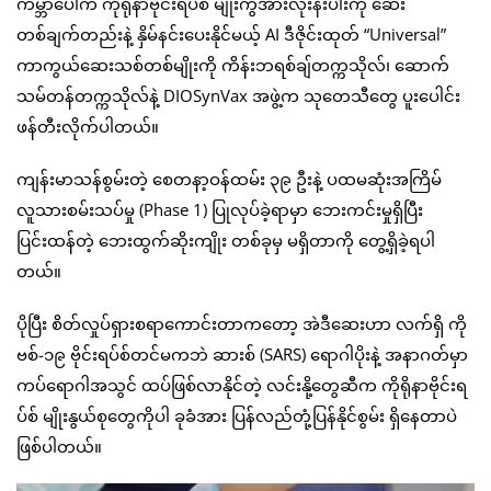
ကမ္ဘာပေါ်က ကိုရိုနာဗိုင်းရပ်စ် မျိုးကွဲအားလုံးနီးပါးကို ဆေး
တစ်ချက်တည်းနဲ့ နှိမ်နင်းပေးနိုင်မယ့် AI ဒီဇိုင်းထုတ် “Universal”
ကာကွယ်ဆေးသစ်တစ်မျိုးကို ကိန်းဘရစ်ချ်တက္ကသိုလ်၊ ဆောက်
သမ်တန်တက္ကသိုလ်နဲ့ DIOSynVax အဖွဲ့က သုတေသီတွေ ပူးပေါင်း
ဖန်တီးလိုက်ပါတယ်။
ကျန်းမာသန်စွမ်းတဲ့ စေတနာ့ဝန်ထမ်း ၃၉ ဦးနဲ့ ပထမဆုံးအကြိမ်
လူသားစမ်းသပ်မှု (Phase 1) ပြုလုပ်ခဲ့ရာမှာ ဘေးကင်းမှုရှိပြီး
ပြင်းထန်တဲ့ ဘေးထွက်ဆိုးကျိုး တစ်ခုမှ မရှိတာကို တွေ့ရှိခဲ့ရပါ
တယ်။
ပိုပြီး စိတ်လှုပ်ရှားစရာကောင်းတာကတော့ အဲဒီဆေးဟာ လက်ရှိ ကို
ဗစ်-၁၉ ဗိုင်းရပ်စ်တင်မကဘဲ ဆားစ် (SARS) ရောဂါပိုးနဲ့ အနာဂတ်မှာ
ကပ်ရောဂါအသွင် ထပ်ဖြစ်လာနိုင်တဲ့ လင်းနို့တွေဆီက ကိုရိုနာဗိုင်းရ
ပ်စ် မျိုးနွယ်စုတွေကိုပါ ခုခံအား ပြန်လည်တုံ့ပြန်နိုင်စွမ်း ရှိနေတာပဲ
ဖြစ်ပါတယ်။