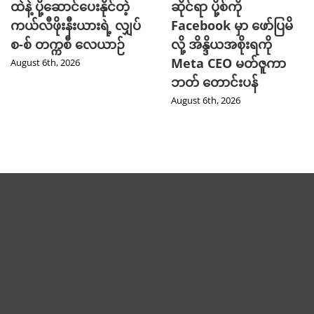
ထဲနဲ့ ပို့ဆောင်ပေးနိုင်တဲ့
ဆိုင်ရာ ပို့စ်ကို
ကယ်လီဖိုးနီးယားရဲ့ လျှပ်
Facebook မှာ ဖော်ပြမိ
စ-စ် တက္ကစီ လေယာဉ်
လို့ အိန္ဒိယအစိုးရကို
Meta CEO မတ်ဇူကာ
August 6th, 2026
ဘတ် တောင်းပန်
August 6th, 2026