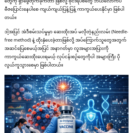
တွေကို ရှာဖွေတိုက်ခိုက်တာ ဖြစ်လို့ ဗိုင်းရပ်စ်တွေ ဘယ်လောက်ပဲ
ဗီဇပြောင်းနေပါစေ ကျယ်ကျယ်ပြန့်ပြန့် ကာကွယ်ပေးနိုင်မှာ ဖြစ်ပါ
တယ်။
ဒါ့အပြင် အဲဒီစမ်းသပ်မှုမှာ ဆေးထိုးအပ် မလိုတဲ့နည်းလမ်း (Needle-
free method) နဲ့ ထိုးနှံပေးခဲ့တာဖြစ်လို့ အပ်ကြောက်သူတွေအတွက်
အဆင်ပြေစေမယ့်အပြင် အနာဂတ်မှာ လူအများအပြားကို
ကာကွယ်ဆေးထိုးပေးရမယ့် လုပ်ငန်းစဉ်တွေကိုပါ အများကြီး ပို
လွယ်ကူသွားစေမှာ ဖြစ်ပါတယ်။