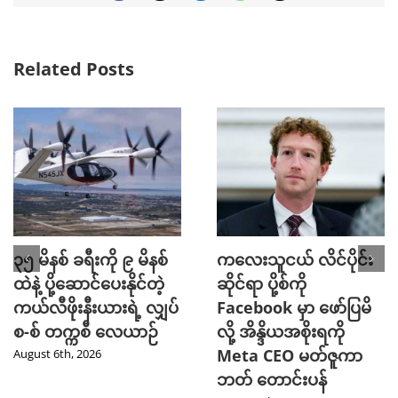
Related Posts
၃၅ မိနစ် ခရီးကို ၉ မိနစ်
ကလေးသူငယ် လိင်ပိုင်း
ထဲနဲ့ ပို့ဆောင်ပေးနိုင်တဲ့
ဆိုင်ရာ ပို့စ်ကို
ကယ်လီဖိုးနီးယားရဲ့ လျှပ်
Facebook မှာ ဖော်ပြမိ
စ-စ် တက္ကစီ လေယာဉ်
လို့ အိန္ဒိယအစိုးရကို
Meta CEO မတ်ဇူကာ
August 6th, 2026
ဘတ် တောင်းပန်