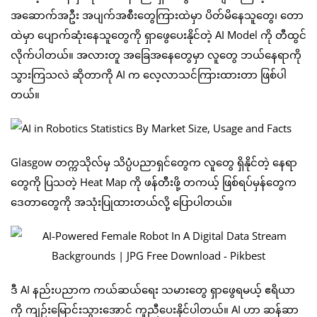
အဆောက်အဦး အပျက်အစီးတွေကြားထဲမှာ ပိတ်မိနေသူတွေ၊ တော
ထဲမှာ ပျောက်ဆုံးနေသူတွေကို ရှာဖွေပေးနိုင်တဲ့ AI Model ကို တီထွင်
လိုက်ပါတယ်။ အလားတူ အခြေအနေတွေမှာ လူတွေ ဘယ်နေရာကို
သွားကြသလဲ ဆိုတာကို AI က လေ့လာသင်ကြားထားတာ ဖြစ်ပါ
တယ်။
Glasgow တက္ကသိုလ်မှ သိပ္ပံပညာရှင်တွေက လူတွေ ရှိနိုင်တဲ့ နေရာ
တွေကို ပြသတဲ့ Heat Map ကို ဖန်တီးဖို့ တကယ့် ဖြစ်ရပ်မှန်တွေက
ဒေတာတွေကို အသုံးပြုထားတယ်လို့ ပြောပါတယ်။
ဒီ AI နည်းပညာက ကယ်ဆယ်ရေး သမားတွေ ရှာဖွေရမယ့် ဧရိယာ
ကို ကျဉ်းမြောင်းသွားအောင် ကူညီပေးနိုင်ပါတယ်။ AI ဟာ ဆန်ဆာ