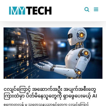
Skip
to
content
View
Larger
Image
ငလျင်ကြောင့် အဆောက်အဦး အပျက်အစီးတွေ
ကြားထဲမှာ ပိတ်မိနေသူတွေကို ရှာဖွေပေးမယ့် AI
စကော့တလန် မှ သုတေသနပညာရှင်တွေက ငလျင်ကြောင့်