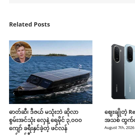
Related Posts
ဓာတ်ဆီ၊ ဒီဇယ် မသုံးဘဲ ဆိုလာ
ဈေးချိုတဲ့ R
စွမ်းအင်သုံး လှေနဲ့ ရေမိုင် ၃,၀၀၀
အသစ် ထွက်လ
ကျော် ခရီးနှင်ခဲ့တဲ့ ဖင်လန်
August 7th, 2026