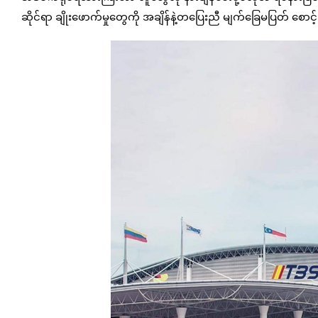
ဆိုင်ရာ ချိုးဖောက်မှုတွေကို အချိန်နဲ့တပြေးညီ မျက်ခြေမပြတ် စောင