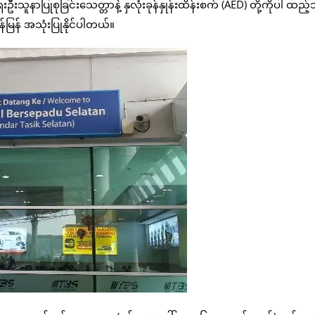
ူနာပြုစုခြင်းသေတ္တာနဲ့ နှလုံးခုန်နှုန်းထိန်းစက် (AED) တို့ကိုပါ ထည့်သ
ြန် အသုံးပြုနိုင်ပါတယ်။