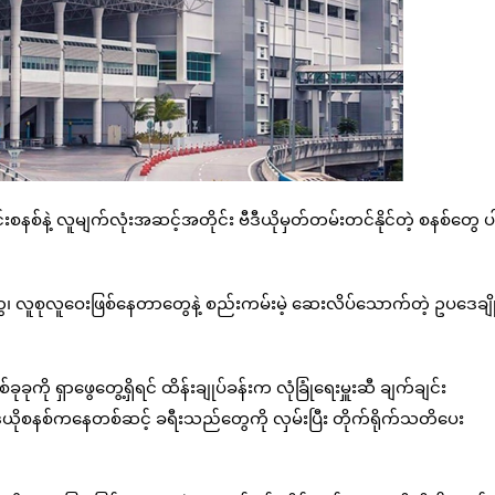
းစနစ်နဲ့ လူမျက်လုံးအဆင့်အတိုင်း ဗီဒီယိုမှတ်တမ်းတင်နိုင်တဲ့ စနစ်တွေ ပ
ှုတွေ၊ လူစုလူဝေးဖြစ်နေတာတွေနဲ့ စည်းကမ်းမဲ့ ဆေးလိပ်သောက်တဲ့ ဥပဒေချိ
ကို ရှာဖွေတွေ့ရှိရင် ထိန်းချုပ်ခန်းက လုံခြုံရေးမှူးဆီ ချက်ချင်း
ာ်ဒီယိုစနစ်ကနေတစ်ဆင့် ခရီးသည်တွေကို လှမ်းပြီး တိုက်ရိုက်သတိပေး