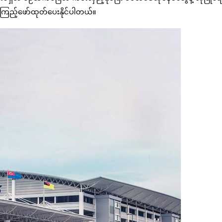
့်ကြည့်ဖော်ထုတ်ပေးနိုင်ပါတယ်။