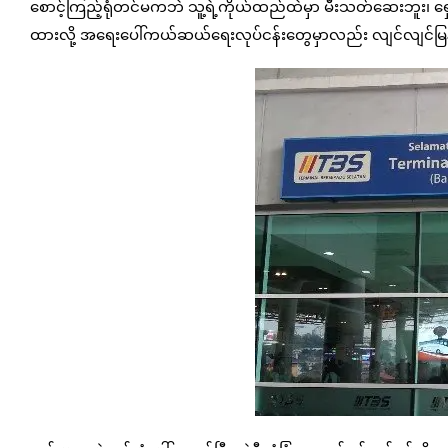
စောင့်ကြည့်ရုံတင်မကဘဲ သူ့ရဲ့ကိုယ်ထည်ထဲမှာ မီးသတ်ဆေးဘူး၊ ရှေးဦးသ
ထားလို့ အရေးပေါ်ကယ်ဆယ်ရေးလုပ်ငန်းတွေမှာလည်း လျင်လျင်မြန်မ