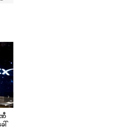
ပဏီ
လူသားတွေထက် AI ရဲ့ လက်ရာကို
Meta 
ေါ်
စာဖတ်သူတွေ ပိုသဘောကျနေပြီ
ချိတ်
လား?
ကို ဟက