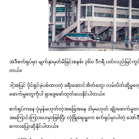
အဲဒီစက်ရုပ်မှာ မျက်နှာမှတ်မိခြင်းစနစ်၊ ၃၆၀ ဒီဂရီ ပတ်လည်မြင်ကွင်
တယ်။
ဒါ့အပြင် ပိုင်ရှင်မဲ့ပစ်ထားတဲ့ ခရီးဆောင်အိတ်တွေ၊ လမ်းပိတ်ဆို့မ
ဖောက်မှုတွေကိုပါ ရှာဖွေဖော်ထုတ်ပေးနိုင်ပါတယ်။
စက်ရုပ်ကနေ ပုံမှန်မဟုတ်တဲ့အခြေအနေ ဒါမှမဟုတ် ချိုးဖောက်မှုတစ်ခုခု
အကြောင်းကြားပေးမှာဖြစ်ပြီး လုံခြုံရေးမှူးက စက်ရုပ်မှာပါတဲ့ အေ
စကားပြောဆိုနိုင်ပါတယ်။