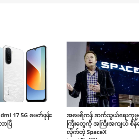
edmi 17 5G စမတ်ဖုန်း
အမေရိကန် ဆက်သွယ်ရေးကုမ္
ာပြီ
ကြီးတွေကို အကြီးအကျယ် စိန်ခ
လိုက်တဲ့ SpaceX