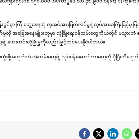
ို မလေးရှားရင်းဂစ် ၁၅၀,၀၀၀ (စင်ကာပူဒေါ်လာ ၄၆,၉၀၀ ဝန်းကျင်) ကုန်ကျ
ွင်မှာ ကြုံတွေ့နေရတဲ့ လူအင်အားပြတ်လပ်မှုနဲ့ လုပ်အားခကြီးမြင့်မှု 
က်မှုလို အခြေအနေမျိုးတွေမှာ လုံခြုံရေးဝန်ထမ်းတွေကိုယ်တိုင် မသွားဘဲ 
ေရဲ့ ဘေးကင်းလုံခြုံမှုကိုလည်း မြှင့်တင်ပေးနိုင်ပါတယ်။
ို့ မဟုတ်ဘဲ ဝန်ထမ်းတွေရဲ့ လုပ်ငန်းဆောင်တာတွေကို ပိုပြီးထိရောက
Facebook
X
LinkedIn
What