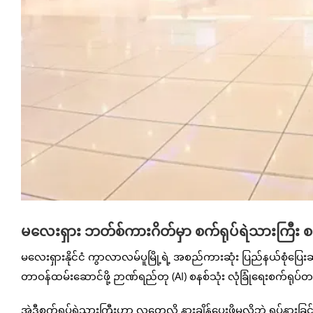
မလေးရှား ဘတ်စ်ကားဂိတ်မှာ စက်ရုပ်ရဲသားကြီး
မလေးရှားနိုင်ငံ ကွာလာလမ်ပူမြို့ရဲ့ အစည်ကားဆုံး ပြည်နယ်စုံပြေးဆ
တာဝန်ထမ်းဆောင်ဖို့ ဉာဏ်ရည်တု (AI) စနစ်သုံး လုံခြုံရေးစက်ရုပ်
အဲဒီစက်ရုပ်ရဲသားကြီးဟာ လူတွေလို နားချိန်ပေးဖို့မလိုဘဲ ရပ်နားခြင်