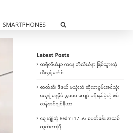
SMARTPHONES
Latest Posts
ထရီလီယံနာ ကနေ ဘီလီယံနာ ဖြစ်သွားတဲ့
အီလွန်မက်စ်
ဓာတ်ဆီ၊ ဒီဇယ် မသုံးဘဲ ဆိုလာစွမ်းအင်သုံး
လှေနဲ့ ရေမိုင် ၃,၀၀၀ ကျော် ခရီးနှင်ခဲ့တဲ့ ဖင်
လန်အင်ဂျင်နီယာ
ဈေးချိုတဲ့ Redmi 17 5G စမတ်ဖုန်း အသစ်
ထွက်လာပြီ