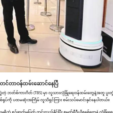
 စတင်တာဝန်ထမ်းဆောင်နေပြီ
ွဲတဲ့ ဘတ်စ်ကားဂိတ် (TBS) မှာ လူသားလုံခြုံရေးဝန်ထမ်းတွေနဲ့အတူ ပူးတွ
တစ်ရုပ်ကို ပထမဆုံးအကြိမ် လူသိရှင်ကြား စမ်းသပ်မောင်းနှင်နေပါတယ်။
းမရှိဘဲ စဉ်ဆက်မပြတ် ကင်းလှည့်နိုင်ပြီး စမတ်ဗီဒီယိုစနစ်တွေနဲ့ လုံခြုံရေ