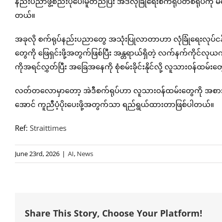
နည်းပညာဖွဲ့စည်းပုံပေါ်မူတည်ပြီး အဲဒီလုံခြုံရေးစက်ရုပ်တစ်ရုပ်က
တယ်။
အခုလို စက်ရုပ်နည်းပညာတွေ အသုံးပြုလာတာဟာ လုံခြုံရေးလုပ်ငန်းခ
တွေကို ဖြေရှင်းဖို့အတွက်ဖြစ်ပြီး အန္တရာယ်ရှိတဲ့ လက်နက်ကိုင်လုယ
ကိုအရင်လွှတ်ပြီး အခြေအနေကို စုံစမ်းခိုင်းနိုင်လို့ လူသားဝန်ထမ်းတွ
လတ်တလောမှာတော့ အဲဒီစက်ရုပ်ဟာ လူသားဝန်ထမ်းတွေကို အစားထိုးဖ
အောင် ကူညီပံ့ပိုးပေးဖို့အတွက်သာ ရည်ရွယ်ထားတာဖြစ်ပါတယ်။
Ref:
Straittimes
June 23rd, 2026
|
AI
,
News
Share This Story, Choose Your Platform!