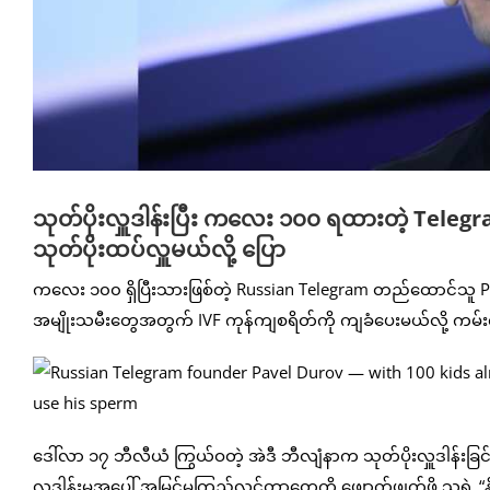
သုတ်ပိုးလှူဒါန်းပြီး ကလေး ၁၀၀ ရထားတဲ့ Tel
သုတ်ပိုးထပ်လှူမယ်လို့ ပြော
ကလေး ၁၀၀ ရှိပြီးသားဖြစ်တဲ့ Russian Telegram တည်ထောင်သူ Pav
အမျိုးသမီးတွေအတွက် IVF ကုန်ကျစရိတ်ကို ကျခံပေးမယ်လို့ ကမ်
ဒေါ်လာ ၁၇ ဘီလီယံ ကြွယ်ဝတဲ့ အဲဒီ ဘီလျံနာက သုတ်ပိုးလှူဒါန်းခြင်းဟာ 
လှူဒါန်းမှုအပေါ် အမြင်မကြည်လင်တာတွေကို ဖျောက်ဖျက်ဖို့ သူ့ရဲ့ 