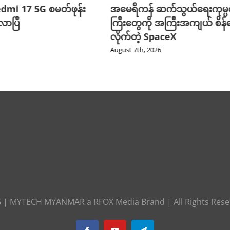
edmi 17 5G စမတ်ဖုန်း
အမေရိကန် ဆက်သွယ်ရေးကုမ္
ာပြီ
ကြီးတွေကို အကြီးအကျယ် စိန်ခ
လိုက်တဲ့ SpaceX
August 7th, 2026
6
|
MYTECH MYANMAR
a
RFOX Media
Brand | All Rights Res