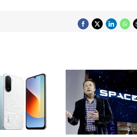
Facebook
X
LinkedIn
What