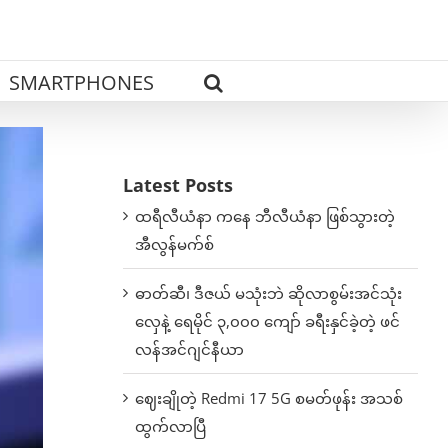
SMARTPHONES
Latest Posts
ထရီလီယံနာ ကနေ ဘီလီယံနာ ဖြစ်သွားတဲ့
အီလွန်မက်စ်
ဓာတ်ဆီ၊ ဒီဇယ် မသုံးဘဲ ဆိုလာစွမ်းအင်သုံး
လှေနဲ့ ရေမိုင် ၃,၀၀၀ ကျော် ခရီးနှင်ခဲ့တဲ့ ဖင်
လန်အင်ဂျင်နီယာ
ဈေးချိုတဲ့ Redmi 17 5G စမတ်ဖုန်း အသစ်
ထွက်လာပြီ