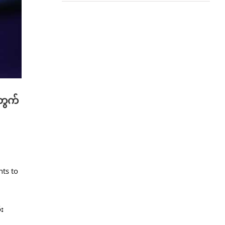
တွက်
ုး