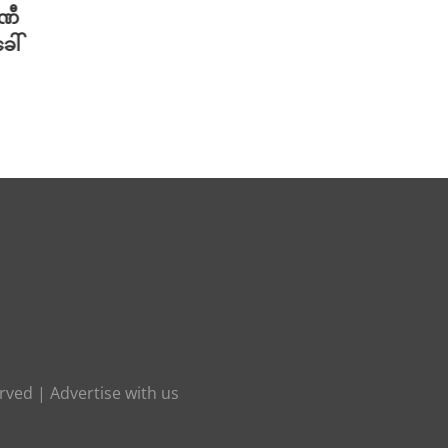
ပဏီ
လူသားတွေထက် AI ရဲ့ လက်ရာကို
Meta 
ေါ်
စာဖတ်သူတွေ ပိုသဘောကျနေပြီ
ချိတ်
လား?
ကို ဟက
August 7th, 2026
August 
erved |
Advertise with us