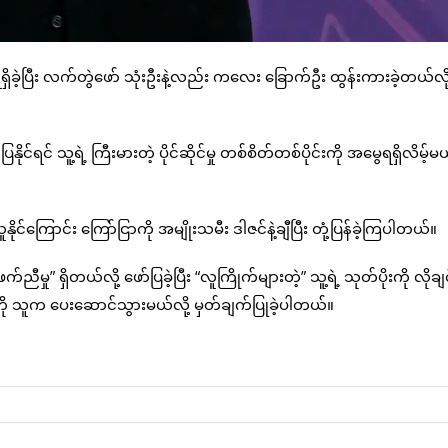
ဲ့ပြီး လက်တွဲဖော် သုံးဦးနဲ့လည်း ကလေး ခြောက်ဦး ထွန်းကားခဲ့တယ်လို့
် သူ့ရဲ့ ကြီးမားတဲ့ ပိုင်ဆိုင်မှု တစ်စိတ်တစ်ပိုင်းကို အမွေရရှိလိမ့်မယ်
င်ကြောင်း ကြော်ငြာကို အမျိုးသမီး ဒါဇင်နဲ့ချီပြီး တုံ့ပြန်ခဲ့ကြပါတယ်။
က်ညီမှု” ရှိတယ်လို့ ဖော်ပြခဲ့ပြီး “လူကြိုက်များတဲ့” သူ့ရဲ့ သုတ်ပိုးကို လိုချ
 သူက ပေးဆောင်သွားမယ်လို့ မှတ်ချက်ပြုခဲ့ပါတယ်။