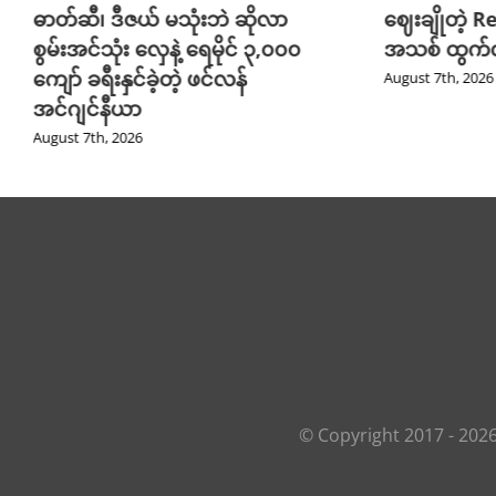
ဓာတ်ဆီ၊ ဒီဇယ် မသုံးဘဲ ဆိုလာ
ဈေးချိုတဲ့ R
စွမ်းအင်သုံး လှေနဲ့ ရေမိုင် ၃,၀၀၀
အသစ် ထွက်လ
ကျော် ခရီးနှင်ခဲ့တဲ့ ဖင်လန်
August 7th, 2026
အင်ဂျင်နီယာ
August 7th, 2026
© Copyright 2017 -
202