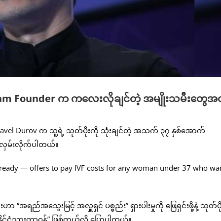
egram Founder က ကလေးလိုချင်တဲ့ အမျိုးသမီးတွေအ
el Durov က သူ့ရဲ့ သုတ်ပိုးကို သုံးချင်တဲ့ အသက် ၃၇ နှစ်အောက်
းလှမ်းလိုက်ပါတယ်။
“အရည်အသွေးမြင့် အလှူရှင် ပစ္စည်း” ရှားပါးမှုကို ဖြေရှင်းဖို့နဲ့ သုတ်ပိ
“နိုင်ငံသားတာဝန်” ဖြစ်တယ်လို့ ပြောပါတယ်။