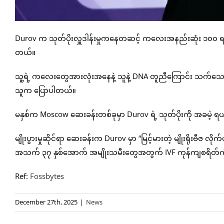
Durov က သုတ်ပိုးလှူဒါန်းမှုကနေတဆင့် ကလေးအနည်းဆုံး ၁၀၀ ရရှိခ
တယ်။
သူ့ရဲ့ ကလေးတွေအားလုံးအနေနဲ့ သူနဲ့ DNA တူညီကြောင်း သက်သေပြနိုင်ရင
သူက ပြောပါတယ်။
မနှစ်က Moscow ဆေးခန်းတစ်ခုမှာ Durov ရဲ့ သုတ်ပိုးကို အခမဲ့ ရယူနို
မျိုးပွားမှုဆိုင်ရာ ဆေးခန်းက Durov မှာ “မြင့်မားတဲ့ မျိုးရိုးဗီဇ လိုက်ဖ
အသက် ၃၇ နှစ်အောက် အမျိုးသမီးတွေအတွက် IVF ကုန်ကျစရိတ်ကို
Ref:
Fossbytes
December 27th, 2025
|
News