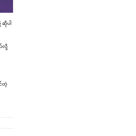
 ဆိုပါ
လို့
င်တဲ့