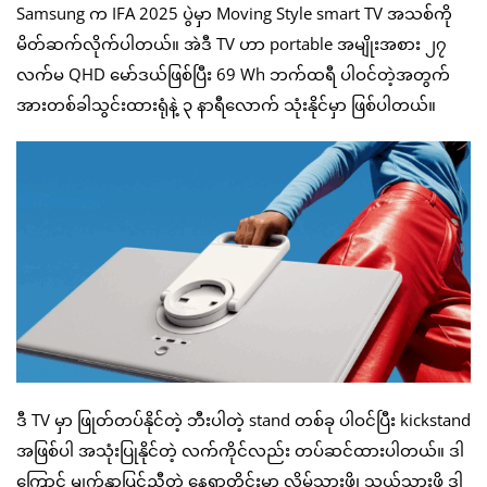
Samsung က IFA 2025 ပွဲမှာ Moving Style smart TV အသစ်ကို
မိတ်ဆက်လိုက်ပါတယ်။ အဲဒီ TV ဟာ portable အမျိုးအစား ၂၇
လက်မ QHD မော်ဒယ်ဖြစ်ပြီး 69 Wh ဘက်ထရီ ပါဝင်တဲ့အတွက်
အားတစ်ခါသွင်းထားရုံနဲ့ ၃ နာရီလောက် သုံးနိုင်မှာ ဖြစ်ပါတယ်။
ဒီ TV မှာ ဖြုတ်တပ်နိုင်တဲ့ ဘီးပါတဲ့ stand တစ်ခု ပါဝင်ပြီး kickstand
အဖြစ်ပါ အသုံးပြုနိုင်တဲ့ လက်ကိုင်လည်း တပ်ဆင်ထားပါတယ်။ ဒါ
ကြောင့် မျက်နှာပြင်ညီတဲ့ နေရာတိုင်းမှာ လှိမ့်သွားဖို့၊ သယ်သွားဖို့ ဒါ