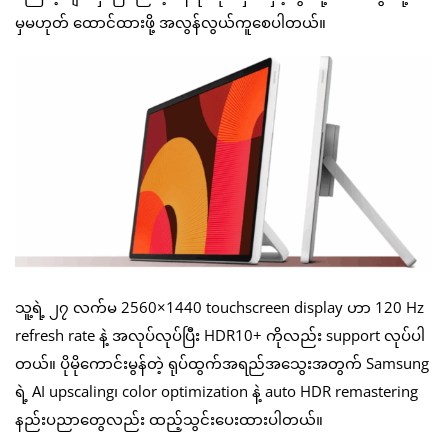
မှမဟုတ် ထောင်ထားဖို့ အလွန်လွယ်ကူစေပါတယ်။
သူ့ရဲ့ ၂၇ လက်မ 2560×1440 touchscreen display ဟာ 120 Hz
refresh rate နဲ့ အလုပ်လုပ်ပြီး HDR10+ ကိုလည်း support လုပ်ပါ
တယ်။ ပိုမိုကောင်းမွန်တဲ့ ရုပ်ထွက်အရည်အသွေးအတွက် Samsung
ရဲ့ AI upscaling၊ color optimization နဲ့ auto HDR remastering
နည်းပညာတွေလည်း ထည့်သွင်းပေးထားပါတယ်။