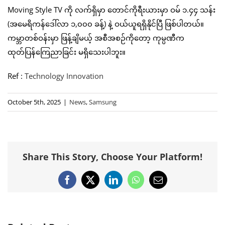
Moving Style TV ကို လက်ရှိမှာ တောင်ကိုရီးယားမှာ ဝမ် ၁.၄၄ သန်း
(အမေရိကန်ဒေါ်လာ ၁,၀၀၀ ခန့်) နဲ့ ဝယ်ယူရရှိနိုင်ပြီ ဖြစ်ပါတယ်။
ကမ္ဘာတစ်ဝန်းမှာ ဖြန့်ချိမယ့် အစီအစဉ်ကိုတော့ ကုမ္ပဏီက
ထုတ်ပြန်ကြေညာခြင်း မရှိသေးပါဘူး။
Ref :
Technology Innovation
October 5th, 2025
|
News
,
Samsung
Share This Story, Choose Your Platform!
Facebook
X
LinkedIn
WhatsApp
Email