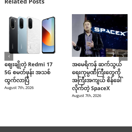
Related Posts
ဈေးချိုတဲ့ Redmi 17
အမေရိကန် ဆက်သွယ်
5G စမတ်ဖုန်း အသစ်
ရေးကုမ္ပဏီကြီးတွေကို
ထွက်လာပြီ
အကြီးအကျယ် စိန်ခေါ်
လိုက်တဲ့ SpaceX
August 7th, 2026
August 7th, 2026