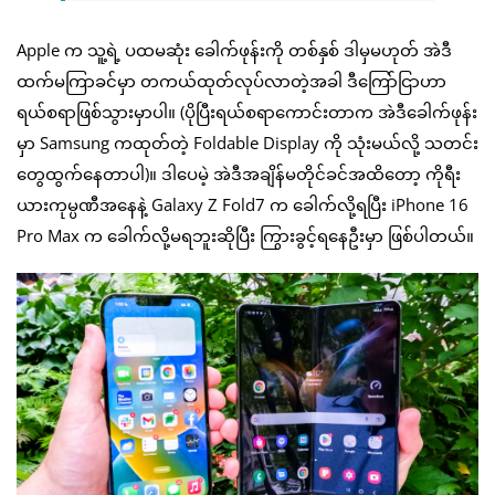
Apple က သူ့ရဲ့ ပထမဆုံး ခေါက်ဖုန်းကို တစ်နှစ် ဒါမှမဟုတ် အဲဒီ
ထက်မကြာခင်မှာ တကယ်ထုတ်လုပ်လာတဲ့အခါ ဒီကြော်ငြာဟာ
ရယ်စရာဖြစ်သွားမှာပါ။ (ပိုပြီးရယ်စရာကောင်းတာက အဲဒီခေါက်ဖုန်း
မှာ Samsung ကထုတ်တဲ့ Foldable Display ကို သုံးမယ်လို့ သတင်း
တွေထွက်နေတာပါ)။ ဒါပေမဲ့ အဲဒီအချိန်မတိုင်ခင်အထိတော့ ကိုရီး
ယားကုမ္ပဏီအနေနဲ့ Galaxy Z Fold7 က ခေါက်လို့ရပြီး iPhone 16
Pro Max က ခေါက်လို့မရဘူးဆိုပြီး ကြွားခွင့်ရနေဦးမှာ ဖြစ်ပါတယ်။