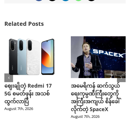
Related Posts
ဈေးချိုတဲ့ Redmi 17
အမေရိကန် ဆက်သွယ်
5G စမတ်ဖုန်း အသစ်
ရေးကုမ္ပဏီကြီးတွေကို
ထွက်လာပြီ
အကြီးအကျယ် စိန်ခေါ်
လိုက်တဲ့ SpaceX
August 7th, 2026
August 7th, 2026