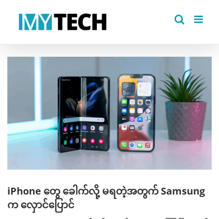
Skip
to
content
View
Larger
Image
iPhone တွေ ခေါက်လို့ မရတဲ့အတွက် Samsung
က လှောင်ပြောင်