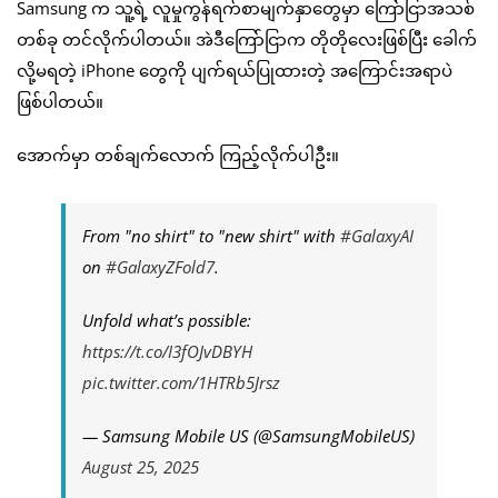
Samsung က သူ့ရဲ့ လူမှုကွန်ရက်စာမျက်နှာတွေမှာ ကြော်ငြာအသစ်
တစ်ခု တင်လိုက်ပါတယ်။ အဲဒီကြော်ငြာက တိုတိုလေးဖြစ်ပြီး ခေါက်
လို့မရတဲ့ iPhone တွေကို ပျက်ရယ်ပြုထားတဲ့ အကြောင်းအရာပဲ
ဖြစ်ပါတယ်။
အောက်မှာ တစ်ချက်လောက် ကြည့်လိုက်ပါဦး။
From "no shirt" to "new shirt" with
#GalaxyAI
on
#GalaxyZFold7
.
Unfold what’s possible:
https://t.co/I3fOJvDBYH
pic.twitter.com/1HTRb5Jrsz
— Samsung Mobile US (@SamsungMobileUS)
August 25, 2025