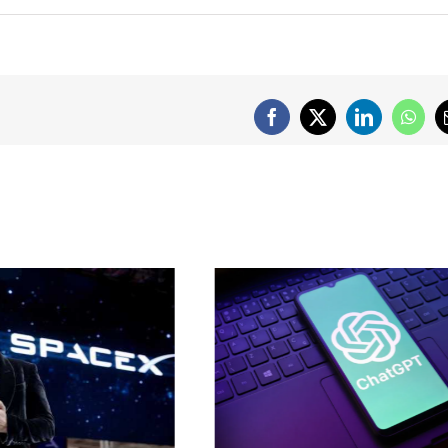
Facebook
X
LinkedIn
What