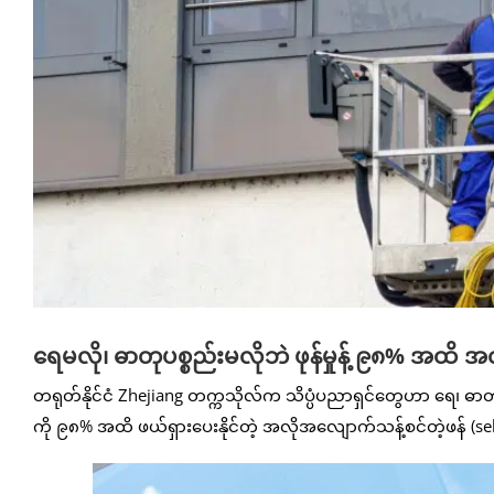
ရေမလို၊ ဓာတုပစ္စည်းမလိုဘဲ ဖုန်မှုန့် ၉၈% အထိ အလ
တရုတ်နိုင်ငံ Zhejiang တက္ကသိုလ်က သိပ္ပံပညာရှင်တွေဟာ ရေ၊ ဓာတုပစ္စ
ကို ၉၈% အထိ ဖယ်ရှားပေးနိုင်တဲ့ အလိုအလျောက်သန့်စင်တဲ့ဖန် (sel