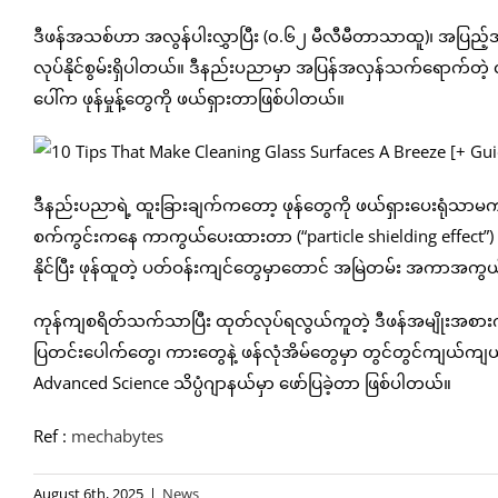
ဒီဖန်အသစ်ဟာ အလွန်ပါးလွှာပြီး (၀.၆၂ မီလီမီတာသာထူ)၊ အပြည့်အဝ ဖ
လုပ်နိုင်စွမ်းရှိပါတယ်။ ဒီနည်းပညာမှာ အပြန်အလှန်သက်ရောက်တဲ့ လျှပ
ပေါ်က ဖုန်မှုန့်တွေကို ဖယ်ရှားတာဖြစ်ပါတယ်။
ဒီနည်းပညာရဲ့ ထူးခြားချက်ကတော့ ဖုန်တွေကို ဖယ်ရှားပေးရုံသာမက လေထ
စက်ကွင်းကနေ ကာကွယ်ပေးထားတာ (“particle shielding effect”) ဖြစ
နိုင်ပြီး ဖုန်ထူတဲ့ ပတ်ဝန်းကျင်တွေမှာတောင် အမြဲတမ်း အကာအကွယ်
ကုန်ကျစရိတ်သက်သာပြီး ထုတ်လုပ်ရလွယ်ကူတဲ့ ဒီဖန်အမျိုးအစားက
ပြတင်းပေါက်တွေ၊ ကားတွေနဲ့ ဖန်လုံအိမ်တွေမှာ တွင်တွင်ကျယ်ကျယ
Advanced Science သိပ္ပံဂျာနယ်မှာ ဖော်ပြခဲ့တာ ဖြစ်ပါတယ်။
Ref :
mechabytes
August 6th, 2025
|
News