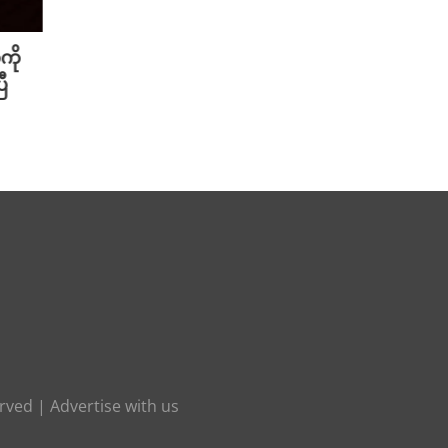
ကို
Meta ရဲ့ AI မော်ဒယ် အင်တာနက်
Xiao
ီ
ချိတ်ဆက်ကာ အခြားကုမ္ပဏီတစ်ခု
ဆာနဲ့
ကို ဟက်ခ်လုပ်ခဲ့
Redmi
August 6th, 2026
August 
erved |
Advertise with us