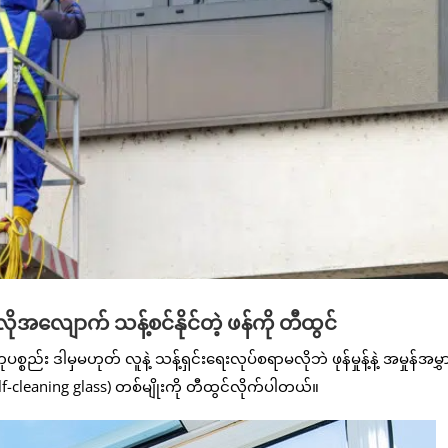
ိုအလျောက် သန့်စင်နိုင်တဲ့ ဖန်ကို တီထွင်
ည်း ဒါမှမဟုတ် လူနဲ့ သန့်ရှင်းရေးလုပ်စရာမလိုဘဲ ဖုန်မှုန့်နဲ့ အမှုန်အမွ
f-cleaning glass) တစ်မျိုးကို တီထွင်လိုက်ပါတယ်။