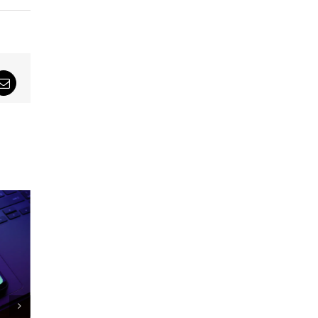
sApp
Email