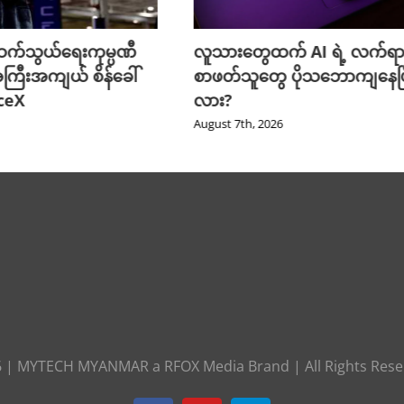
က်သွယ်ရေးကုမ္ပဏီ
လူသားတွေထက် AI ရဲ့ လက်ရာ
ကြီးအကျယ် စိန်ခေါ်
စာဖတ်သူတွေ ပိုသဘောကျနေပြ
aceX
လား?
August 7th, 2026
6
|
MYTECH MYANMAR
a
RFOX Media
Brand | All Rights Res