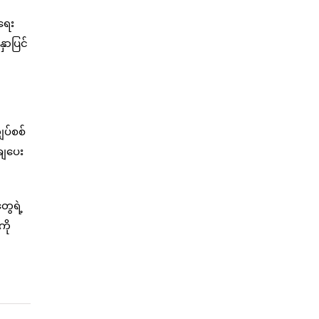
ရေး
ှာပြင်
ှပ်စစ်
ချပေး
ွေရဲ့
ကို