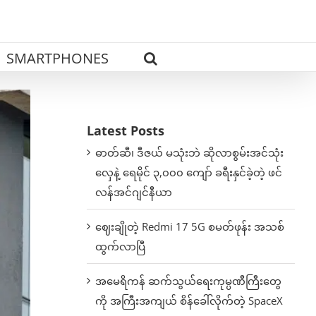
SMARTPHONES
Latest Posts
ဓာတ်ဆီ၊ ဒီဇယ် မသုံးဘဲ ဆိုလာစွမ်းအင်သုံး
လှေနဲ့ ရေမိုင် ၃,၀၀၀ ကျော် ခရီးနှင်ခဲ့တဲ့ ဖင်
လန်အင်ဂျင်နီယာ
ဈေးချိုတဲ့ Redmi 17 5G စမတ်ဖုန်း အသစ်
ထွက်လာပြီ
အမေရိကန် ဆက်သွယ်ရေးကုမ္ပဏီကြီးတွေ
ကို အကြီးအကျယ် စိန်ခေါ်လိုက်တဲ့ SpaceX