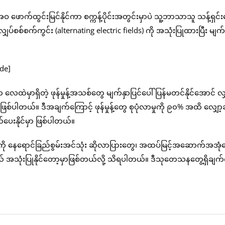
ောက်ထွင်းမြင်နိုင်ကာ စက္ကန့်ပိုင်းအတွင်းမှာပဲ သူ့ဘာသာသူ သန့်ရှင်း
်စစ်စက်ကွင်း (alternating electric fields) ကို အသုံးပြုထားပြီး မျက်န
ဲမှာရှိတဲ့ ဖုန်မှုန့်အသစ်တွေ မျက်နှာပြင်ပေါ် ပြန်မတင်နိုင်အောင် လျ
်ပါတယ်။ ဒီအချက်ကြောင့် ဖုန်မှုန့်တွေ စုပုံလာမှုကို ၉၀% အထိ လျှော့
ပေးနိုင်မှာ ဖြစ်ပါတယ်။
ို နေရောင်ခြည်စွမ်းအင်သုံး ဆိုလာပြားတွေ၊ အထပ်မြင့်အဆောက်အအုံတ
် အသုံးပြုနိုင်တော့မှာဖြစ်တယ်လို့ သိရပါတယ်။ ဒီသုတေသနတွေ့ရှိချက်