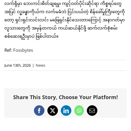
လက်ရှိမှာ ဘေးကင်းစိတ်ချရမှု၊ ကျင့်ဝတ်ပိုင်းဆိုင်ရာ ကိစ္စရပ်တွေ
အပြင် လူ့ခန္ဓာကိုယ်က လက်မခံဘဲ ငြင်းပယ်တဲ့ စိန်ခေါ်မှုကြီးတွေကို
တော့ ရှင်းရှင်းလင်းလင်း မဖြေရှင်းနိုင်သေးတာကြောင့် အနာဂတ်မှာ
လူသားတွေကို အမှန်တကယ် ကယ်ဆယ်နိုင်ဖို့ ဆက်လက်စုံစမ်း
စစ်ဆေးရဦးမှာပဲ ဖြစ်ပါတယ်။
Ref:
Fossbytes
June 13th, 2026
|
News
Share This Story, Choose Your Platform!
Facebook
X
LinkedIn
WhatsApp
Email