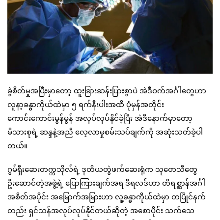
ခွဲစိတ်မှုအပြီးမှာတော့ ထူးခြားဆန်းပြားစွာပဲ အဲဒီဝက်အင်္ဂါတွေဟာ
လူနာ့ခန္ဓာကိုယ်ထဲမှာ ၅ ရက်နီးပါးအထိ ပုံမှန်အတိုင်း
ကောင်းကောင်းမွန်မွန် အလုပ်လုပ်နိုင်ခဲ့ပြီး အဲဒီနောက်မှာတော့
မိသားစုရဲ့ ဆန္ဒနဲ့အညီ လေ့လာမှုစမ်းသပ်ချက်ကို အဆုံးသတ်ခဲ့ပါ
တယ်။
ဂွမ်ရှီးဆေးတက္ကသိုလ်ရဲ့ ဒုတိယတွဲဖက်ဆေးရုံက သုတေသီတွေ
ဦးဆောင်တဲ့အဖွဲ့ရဲ့ ပြောကြားချက်အရ ဒီရလဒ်ဟာ တိရစ္ဆာန်အင်္ဂါ
အစိတ်အပိုင်း အမြောက်အမြားဟာ လူ့ခန္ဓာကိုယ်ထဲမှာ တပြိုင်နက်
တည်း ရှင်သန်အလုပ်လုပ်နိုင်တယ်ဆိုတဲ့ အစောပိုင်း သက်သေ