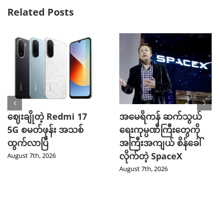
Related Posts
ဈေးချိုတဲ့ Redmi 17
အမေရိကန် ဆက်သွယ်
5G စမတ်ဖုန်း အသစ်
ရေးကုမ္ပဏီကြီးတွေကို
ထွက်လာပြီ
အကြီးအကျယ် စိန်ခေါ်
လိုက်တဲ့ SpaceX
August 7th, 2026
August 7th, 2026