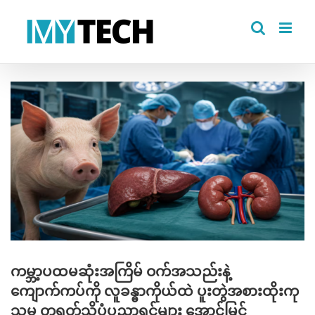
Skip
to
content
View
Larger
Image
ကမ္ဘာ့ပထမဆုံးအကြိမ် ဝက်အသည်းနဲ့
ကျောက်ကပ်ကို လူခန္ဓာကိုယ်ထဲ ပူးတွဲအစားထိုးကု
သမှု တရုတ်သိပ္ပံပညာရှင်များ အောင်မြင်