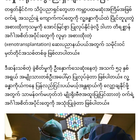
တရုတ်နိုင်ငံက သိပ္ပံပညာရှင်တွေဟာ ကမ္ဘာ့ပထမဆုံးအကြိမ်အဖြစ်
ဝက်ရဲ့ အသည်းနဲ့ ကျောက်ကပ်တွေကို လူ့ခန္ဓာကိုယ်ထဲ ပြိုင်တူပူးတွဲ
အစားထိုးကုသမှုကို အောင်မြင်စွာ ပြုလုပ်နိုင်ခဲ့လို့ ဒါဟာ တိရစ္ဆာန်
အင်္ဂါအစိတ်အပိုင်းတွေကို လူမှာ အစားထိုးတဲ့
(xenotransplantation) ဆေးပညာနယ်ပယ်အတွက် သမိုင်းဝင်
မှတ်တိုင်အသစ်တစ်ခု ဖြစ်လာပါတယ်။
ဒီဆန်းသစ်တဲ့ ခွဲစိတ်မှုကို ဦးနှောက်သေဆုံးနေတဲ့ အသက် ၅၃ နှစ်
အရွယ် အမျိုးသားတစ်ဦးအပေါ်မှာ ပြုလုပ်ခဲ့တာ ဖြစ်ပါတယ်။ လူ့
ခန္ဓာကိုယ်ကနေ ပြန်လည်ငြင်းပယ်မယ့်အန္တရာယ်ကို လျှော့ချနိုင်ဖို့
အတွက် သာမန်ဝက်မဟုတ်ဘဲ မျိုးရိုးဗီဇအထူးပြုပြင်ထားတဲ့ ဝက်ရဲ့
အင်္ဂါအစိတ်အပိုင်းတွေကို အသုံးပြုခဲ့တာ ဖြစ်ပါတယ်။