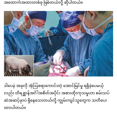
အထောက်အထားတစ်ခု ဖြစ်တယ်လို့ ဆိုပါတယ်။
ဒါပေမဲ့ အခုလို အံ့ဩစရာကောင်းတဲ့ အောင်မြင်မှု ရရှိခဲ့ပေမယ့်
လည်း တိရစ္ဆာန်အင်္ဂါအစိတ်အပိုင်း အစားထိုးကုသမှုဟာ စမ်းသပ်
ဆဲအဆင့်မှာပဲ ရှိနေသေးတယ်လို့ ကျွမ်းကျင်သူတွေက သတိပေး
ထားပါတယ်။