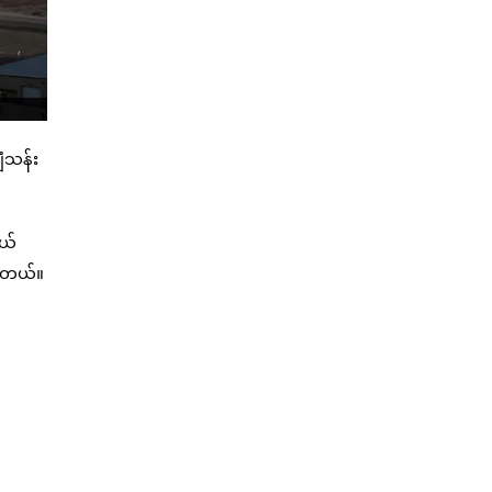
ံသန်း
ွယ်
ုပါတယ်။