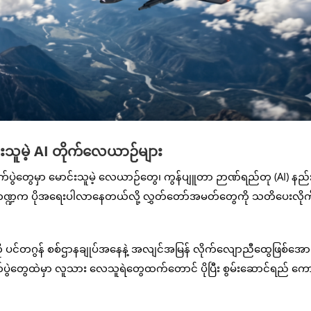
်းသူမဲ့ AI တိုက်လေယာဉ်များ
ိုက်ပွဲတွေမှာ မောင်းသူမဲ့ လေယာဉ်တွေ၊ ကွန်ပျူတာ ဉာဏ်ရည်တု (AI) န
 အခန်းကဏ္ဍက ပိုအရေးပါလာနေတယ်လို့ လွှတ်တော်အမတ်တွေကို သတိပေးလိုက
်ကို ပင်တဂွန် စစ်ဌာနချုပ်အနေနဲ့ အလျင်အမြန် လိုက်လျောညီထွေဖြစ်အော
က်ပွဲတွေထဲမှာ လူသား လေသူရဲတွေထက်တောင် ပိုပြီး စွမ်းဆောင်ရည် ကောင