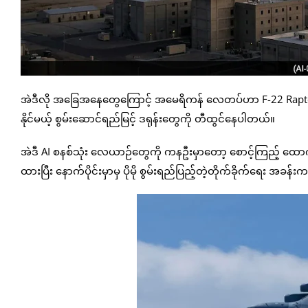
အဲဒီလို အခြေအနေတွေကြောင့် အမေရိကန် လေတပ်ဟာ F-22 Raptor 
နိုင်မယ့် စွမ်းဆောင်ရည်မြင့် ဒရုန်းတွေကို တီထွင်နေပါတယ်။
အဲဒီ AI စနစ်သုံး လေယာဉ်တွေကို ကနဦးမှာတော့ စောင့်ကြည့် ထောက်လ
ထားပြီး နောက်ပိုင်းမှာမှ ပိုမို စွမ်းရည်ပြည့်တဲ့တိုက်ခိုက်ရေး အ