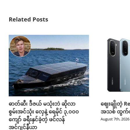
Related Posts
ဓာတ်ဆီ၊ ဒီဇယ် မသုံးဘဲ ဆိုလာ
ဈေးချိုတဲ့ R
စွမ်းအင်သုံး လှေနဲ့ ရေမိုင် ၃,၀၀၀
အသစ် ထွက်လ
ကျော် ခရီးနှင်ခဲ့တဲ့ ဖင်လန်
August 7th, 2026
အင်ဂျင်နီယာ