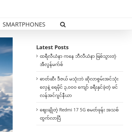
SMARTPHONES
Latest Posts
ထရီလီယံနာ ကနေ ဘီလီယံနာ ဖြစ်သွားတဲ့
အီလွန်မက်စ်
ဓာတ်ဆီ၊ ဒီဇယ် မသုံးဘဲ ဆိုလာစွမ်းအင်သုံး
လှေနဲ့ ရေမိုင် ၃,၀၀၀ ကျော် ခရီးနှင်ခဲ့တဲ့ ဖင်
လန်အင်ဂျင်နီယာ
ဈေးချိုတဲ့ Redmi 17 5G စမတ်ဖုန်း အသစ်
ထွက်လာပြီ