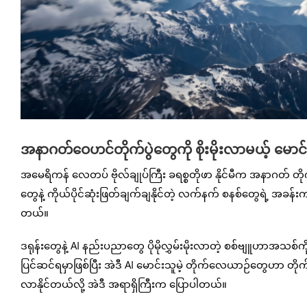
အနာဂတ်ဝေဟင်တိုက်ပွဲတွေကို စိုးမိုးလာမယ့် မောင
အမေရိကန် လေတပ် ဗိုလ်ချုပ်ကြီး ခရစ္စတိုဖာ နိုင်မီက အနာဂတ် တ
တွေနဲ့ ကိုယ်ပိုင်ဆုံးဖြတ်ချက်ချနိုင်တဲ့ လက်နက် စနစ်တွေရဲ့
တယ်။
ဒရုန်းတွေနဲ့ AI နည်းပညာတွေ ပိုမိုလွှမ်းမိုးလာတဲ့ စစ်ဗျူဟာအသစ
ပြင်ဆင်ရမှာဖြစ်ပြီး အဲဒီ AI မောင်းသူမဲ့ တိုက်လေယာဉ်တွေဟာ တို
လာနိုင်တယ်လို့ အဲဒီ အရာရှိကြီးက ပြောပါတယ်။