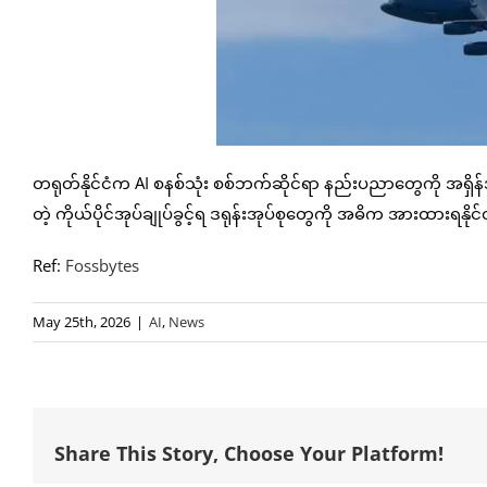
တရုတ်နိုင်ငံက AI စနစ်သုံး စစ်ဘက်ဆိုင်ရာ နည်းပညာတွေကို အရှိ
တဲ့ ကိုယ်ပိုင်အုပ်ချုပ်ခွင့်ရ ဒရုန်းအုပ်စုတွေကို အဓိက အားထာ
Ref:
Fossbytes
May 25th, 2026
|
AI
,
News
Share This Story, Choose Your Platform!