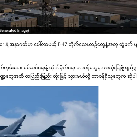
နဲ့ အနာဂတ်မှာ ပေါ်လာမယ့် F-47 တိုက်လေယာဉ်တွေနဲ့အတူ တွဲဖက် ပျ
ှမ်းရေး၊ စစ်ဆင်ရေးနဲ့ တိုက်ခိုက်ရေး တာဝန်တွေမှာ အသုံးပြုဖို့ ရည်ရ
ခန်းကဏ္ဍတွေအထိ တဖြည်းဖြည်း တိုးမြှင့် သွားမယ်လို့ တာဝန်ရှိသူတွေက ဆိ