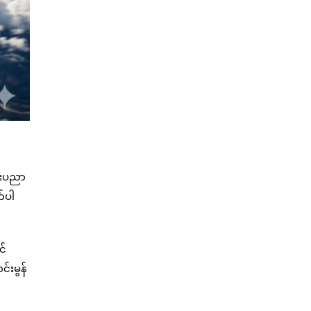
ည်းပညာ
်ပါ
င်
်းမွန်