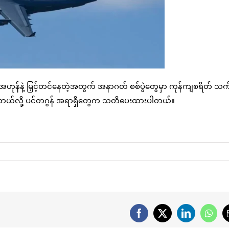
န်အဟုန်နဲ့ မြှင့်တင်နေတဲ့အတွက် အနာဂတ် စစ်ပွဲတွေမှာ ကုန်ကျစရိတ် 
းရနိုင်တယ်လို့ ပင်တဂွန် အရာရှိတွေက သတိပေးထားပါတယ်။
Facebook
X
LinkedIn
What