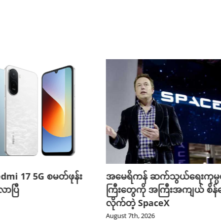
edmi 17 5G စမတ်ဖုန်း
အမေရိကန် ဆက်သွယ်ရေးကုမ္
ာပြီ
ကြီးတွေကို အကြီးအကျယ် စိန်ခ
လိုက်တဲ့ SpaceX
August 7th, 2026