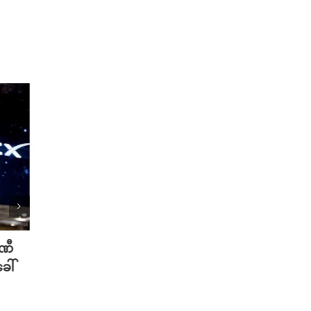
ပဏီ
လူသားတွေထက် AI ရဲ့ လက်ရာကို
Meta 
ေါ်
စာဖတ်သူတွေ ပိုသဘောကျနေပြီ
ချိတ်
လား?
ကို ဟက
August 7th, 2026
August 