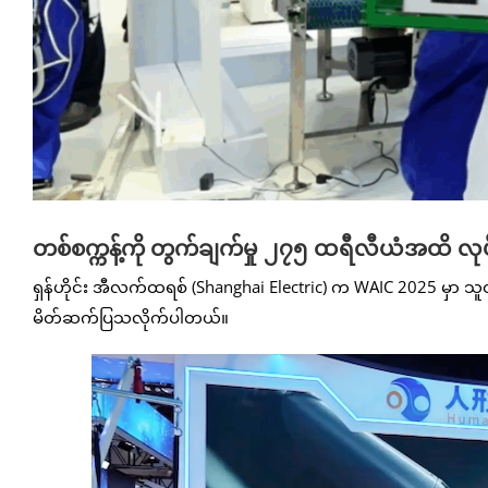
တစ်စက္ကန့်ကို တွက်ချက်မှု ၂၇၅ ထရီလီယံအထိ လုပ်
ရှန်ဟိုင်း အီလက်ထရစ် (Shanghai Electric) က WAIC 2025 မှာ သူတို
မိတ်ဆက်ပြသလိုက်ပါတယ်။