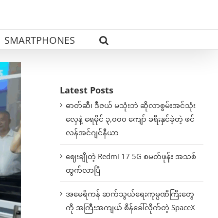
SMARTPHONES
Latest Posts
ဓာတ်ဆီ၊ ဒီဇယ် မသုံးဘဲ ဆိုလာစွမ်းအင်သုံး
လှေနဲ့ ရေမိုင် ၃,၀၀၀ ကျော် ခရီးနှင်ခဲ့တဲ့ ဖင်
လန်အင်ဂျင်နီယာ
ဈေးချိုတဲ့ Redmi 17 5G စမတ်ဖုန်း အသစ်
ထွက်လာပြီ
အမေရိကန် ဆက်သွယ်ရေးကုမ္ပဏီကြီးတွေ
ကို အကြီးအကျယ် စိန်ခေါ်လိုက်တဲ့ SpaceX