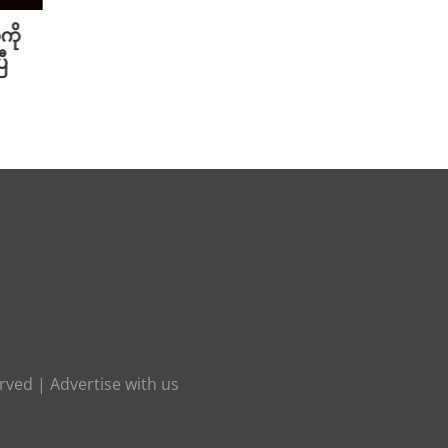
ကို
Meta ရဲ့ AI မော်ဒယ် အင်တာနက်
Xiao
ီ
ချိတ်ဆက်ကာ အခြားကုမ္ပဏီတစ်ခု
ဆာနဲ့
ကို ဟက်ခ်လုပ်ခဲ့
Redmi
August 6th, 2026
August 
erved |
Advertise with us