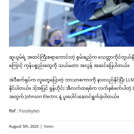
ဆူယွမ်ရဲ့ အထင်ကြီးစရာကောင်းတဲ့ စွမ်းရည်က သေတ္တာကိုင်တွယ်နို
ကြောင့် ကုန်ပစ္စည်းတွေကို သယ်မတာ အလွန် အဆင်ပြေပါတယ်။
အဲဒီစက်ရုပ်က လူတွေပြောတဲ့ ဘာသာစကားကို နားလည်နိုင်ပြီး LLM တ
နိုင်ပါတယ်။ ဒါ့အပြင် ရှန်ဟိုင်း အီလက်ထရစ်က လက်နှစ်ဖက်ပါတဲ့
အတွက် Johnson Electric နဲ့ ပူးပေါင်းဆောင်ရွက်ခဲ့ပါတယ်။
Ref :
Fossbytes
August 5th, 2025
|
News