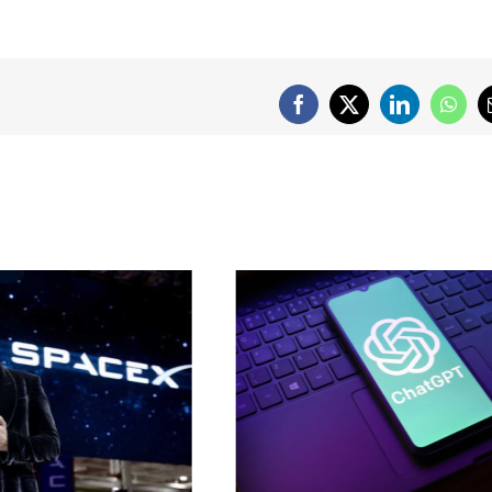
Facebook
X
LinkedIn
What