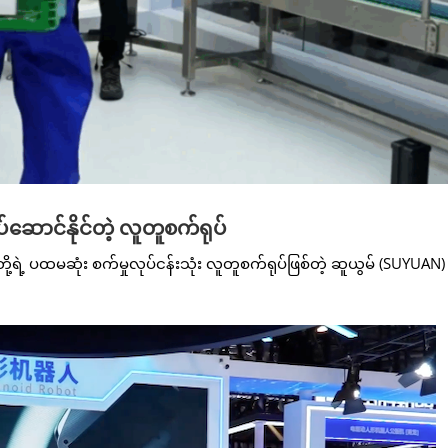
ဆောင်နိုင်တဲ့ လူတူစက်ရုပ်
့ရဲ့ ပထမဆုံး စက်မှုလုပ်ငန်းသုံး လူတူစက်ရုပ်ဖြစ်တဲ့ ဆူယွမ် (SUYUAN) 