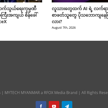
က်သွယ်ရေးကုမ္ပဏီ
လူသားတွေထက် AI ရဲ့ လက်ရာ
ကြီးအကျယ် စိန်ခေါ်
စာဖတ်သူတွေ ပိုသဘောကျနေပြ
aceX
လား?
August 7th, 2026
6
|
MYTECH MYANMAR
a
RFOX Media
Brand | All Rights Res
Facebook
YouTube
Telegram