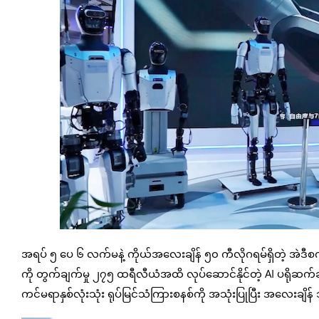
အရပ် ၅ ပေ ၆ လက်မနဲ့ ကိုယ်အလေးချိန် ၅၀ ကီလိုဂရမ်ရှိတဲ့ အဲဒီစက်ရ
ကို တွက်ချက်မှု ၂၇၅ ထရီလီယံအထိ လုပ်ဆောင်နိုင်တဲ့ AI ပရိုဆ
ကင်မရာနှစ်လုံးသုံး ရုပ်မြင်သံကြားစနစ်ကို အသုံးပြုပြီး အလေးချိ