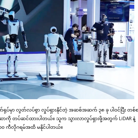
ုပ်မှာ လွတ်လပ်စွာ လှုပ်ရှားနိုင်တဲ့ အဆစ်အဆက် ၃၈ ခု ပါဝင်ပြီး တစ်စက
က်ဆာကို တပ်ဆင်ထားပါတယ်။ သူက သွားလာလှုပ်ရှားဖို့အတွက် LiDAR နဲ့
န် ၁၀ ကီလိုဂရမ်အထိ မနိုင်ပါတယ်။