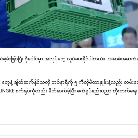
င်စွမ်းဖြစ်ပြီး ဂိုဒေါင်မှာ အလုပ်တွေ လုပ်ပေးနိုင်ပါတယ်။ အဆစ်အဆက်
ွေနဲ့ ချိတ်ဆက်နိုင်သလို တစ်နာရီကို ၅ ကီလိုမီတာနှုန်းနဲ့လည်း လမ်းလ
 LINGKE စက်ရုပ်ကိုလည်း မိတ်ဆက်ခဲ့ပြီး စက်ရုပ်နည်းပညာ တိုးတက်ရေး