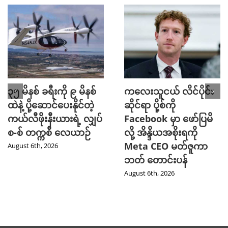
၃၅ မိနစ် ခရီးကို ၉ မိနစ်
ကလေးသူငယ် လိင်ပိုင်း
ထဲနဲ့ ပို့ဆောင်ပေးနိုင်တဲ့
ဆိုင်ရာ ပို့စ်ကို
ကယ်လီဖိုးနီးယားရဲ့ လျှပ်
Facebook မှာ ဖော်ပြမိ
စ-စ် တက္ကစီ လေယာဉ်
လို့ အိန္ဒိယအစိုးရကို
Meta CEO မတ်ဇူကာ
August 6th, 2026
ဘတ် တောင်းပန်
August 6th, 2026