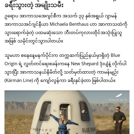
ခရီးသွားတဲ့ အမျိုးသမီး
ဥရောပ အာကာသအေဂျင်စီက အသက် ၃၃ နှစ်အရွယ် ဂျာမန်
အာကာသအင်ဂျင်နီယာ Michaela Benthaus ဟာ အာကာသထဲကို
သွားရောက်ခဲ့တဲ့ ပထမဆုံးသော ဘီးတပ်ကုလားထိုင်အသုံးပြုသူ
အဖြစ် သမိုင်းတွင်သွားပါတယ်။
သူမဟာ စနေနေ့မနက်ပိုင်းက တက္ကဆက်ပြည်နယ်မှာရှိတဲ့ Blue
Origin ရဲ့ လွှတ်တင်ရေးစခန်းကနေ New Shepard ဒုံးပျံနဲ့ လိုက်ပါ
သွားပြီး အာကာသနယ်နိမိတ်လို့ သတ်မှတ်ထားတဲ့ ကာမန်မျဉ်း
(Kármán Line) ကို ကျော်လွန်ကာ ခရီးနှင်ခဲ့တာ ဖြစ်ပါတယ်။