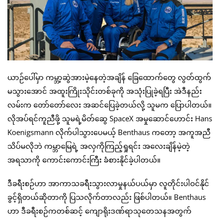
ယာဉ်ပေါ်မှာ ကမ္ဘာ့ဆွဲအားမဲ့နေတဲ့အချိန် ခြေထောက်တွေ လွတ်ထွက်
မသွားအောင် အထူးကြိုးသိုင်းတစ်ခုကို အသုံးပြုခဲ့ရပြီး အဲဒီနည်း
လမ်းက တော်တော်လေး အဆင်ပြေခဲ့တယ်လို့ သူမက ပြောပါတယ်။
လိုအပ်ရင်ကူညီဖို့ သူမရဲ့မိတ်ဆွေ SpaceX အမှုဆောင်ဟောင်း Hans
Koenigsmann လိုက်ပါသွားပေမယ့် Benthaus ကတော့ အကူအညီ
သိပ်မလိုဘဲ ကမ္ဘာမြေရဲ့ အလှကိုကြည့်ရှုရင်း အလေးချိန်မဲ့တဲ့
အရသာကို ကောင်းကောင်းကြီး ခံစားနိုင်ခဲ့ပါတယ်။
ဒီခရီးစဉ်ဟာ အာကာသခရီးသွားလာမှုနယ်ပယ်မှာ လူတိုင်းပါဝင်နိုင်
ခွင့်ရှိတယ်ဆိုတာကို ပြသလိုက်တာလည်း ဖြစ်ပါတယ်။ Benthaus
ဟာ ဒီခရီးစဉ်ကတစ်ဆင့် ကျောရိုးဒဏ်ရာသုတေသနအတွက်