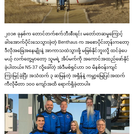
၂၀၁၈ ခုနှစ်က တောင်တက်စက်ဘီးစီးရင်း မတော်တဆမှုကြောင့်
ခါးအောက်ပိုင်းသေသွားခဲ့တဲ့ Benthaus က အစောပိုင်းတုန်းကတော့
ဒီလိုအခြေအနေမျိုးနဲ့ အာကာသထဲသွားဖို့ မဖြစ်နိုင်ဘူးလို့ ထင်ခဲ့ပေ
မယ့် လက်တွေ့မှာတော့ သူမရဲ့ အိပ်မက်ကို အကောင်အထည်ဖော်နိုင်
ခဲ့ပါတယ်။ NS-37 လို့ခေါ်တဲ့ အဲဒီမစ်ရှင်ဟာ ၁၀ မိနစ်ဝန်းကျင်
ကြာမြင့်ခဲ့ပြီး အသံထက် ၃ ဆမြန်တဲ့ အရှိန်နဲ့ ကမ္ဘာ့မြေပြင်အထက်
ကီလိုမီတာ ၁၀၀ ကျော်အထိ ရောက်ရှိခဲ့တာပါ။