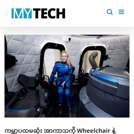
Skip
to
content
View
Larger
Image
ကမ္ဘာ့ပထမဆုံး အာကာသကို Wheelchair နဲ့