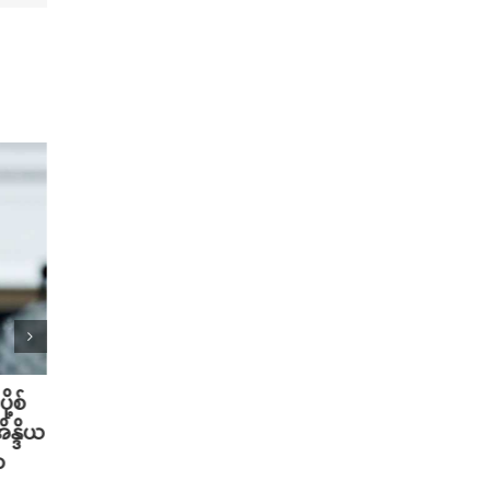
ု့စ်
တရုတ်မှာ AI စမတ်ဆောင်းဦးထုပ်
သိပ္ပ
ိန္ဒိယ
တွေ ဆောင်းလာတဲ့ အစားအစာ Deli
တဲ့ အ
ာ
သမားများ
ပါဝင်
August 6th, 2026