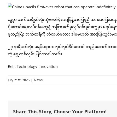
သူ့မှာ ဘက်ထရီနှစ်လုံးသုံးစနစ်နဲ့ အချိန်နဲ့တပြေးညီ အားအခြေအနေကိ
ပို့ဆောင်ရေးလုပ်ငန်းတွေနဲ့ တခြားစက်မှုလုပ်ငန်းခွင်တွေမှာ မရပ်
မူတည်ပြီး ဘက်ထရီကို လဲလှယ်မလား ဒါမှမဟုတ် အားပြန်သွင်းမလာ
၂၄ နာရီပတ်လုံး မရပ်မနားအလုပ်လုပ်နိုင်အောင် တည်ဆောက်ထ
တဲ့ ရှေ့တစ်လှမ်း ဖြစ်လာပါတယ်။
Ref :
Technology Innovation
July 21st, 2025
|
News
Share This Story, Choose Your Platform!