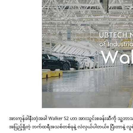
အားကုန်ခါနီးတဲ့အခါ Walker S2 ဟာ အားသွင်းစခန်းဆီကို သူ့ဘာ
အပြည့်ရှိတဲ့ ဘက်ထရီအသစ်တစ်ခုနဲ့ လဲလှယ်ပါတယ်။ ပြီးတာနဲ့ လူ