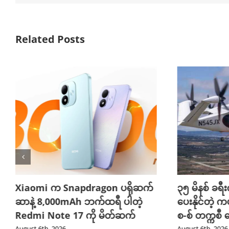
Related Posts
Xiaomi က Snapdragon ပရိုဆက်
၃၅ မိနစ် ခရီးက
ဆာနဲ့ 8,000mAh ဘက်ထရီ ပါတဲ့
ပေးနိုင်တဲ့ က
Redmi Note 17 ကို မိတ်ဆက်
စ-စ် တက္ကစီ
August 6th, 2026
August 6th, 2026