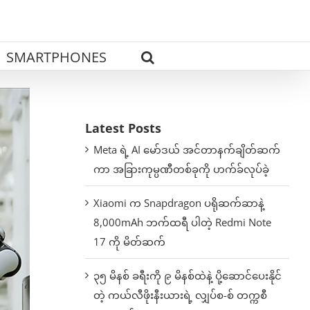
SMARTPHONES
Latest Posts
Meta ရဲ့ AI မော်ဒယ် အင်တာနက်ချိတ်ဆက်
ကာ အခြားကုမ္ပဏီတစ်ခုကို ဟက်ခ်လုပ်ခဲ့
Xiaomi က Snapdragon ပရိုဆက်ဆာနဲ့
8,000mAh ဘက်ထရီ ပါတဲ့ Redmi Note
17 ကို မိတ်ဆက်
၃၅ မိနစ် ခရီးကို ၉ မိနစ်ထဲနဲ့ ပို့ဆောင်ပေးနိုင်
တဲ့ ကယ်လီဖိုးနီးယားရဲ့ လျှပ်စ-စ် တက္ကစီ