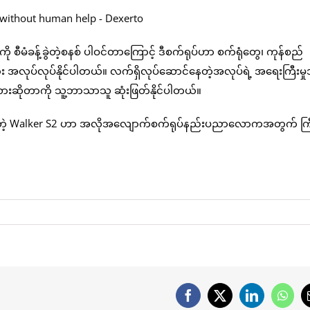
ု စီမံခန့်ခွဲတဲ့စနစ် ပါဝင်တာကြောင့် ဒီစက်ရုပ်ဟာ စက်ရုံတွေ၊ ကုန်စည်
မနား အလုပ်လုပ်နိုင်ပါတယ်။ လက်ရှိလုပ်ဆောင်နေတဲ့အလုပ်ရဲ့ အရေးကြီးမှု
းဆိုတာကို သူ့ဘာသာသူ ဆုံးဖြတ်နိုင်ပါတယ်။
ားတဲ့ Walker S2 ဟာ အလိုအလျောက်စက်ရုပ်နည်းပညာလောကအတွက် ကြ
Facebook
X
LinkedIn
What