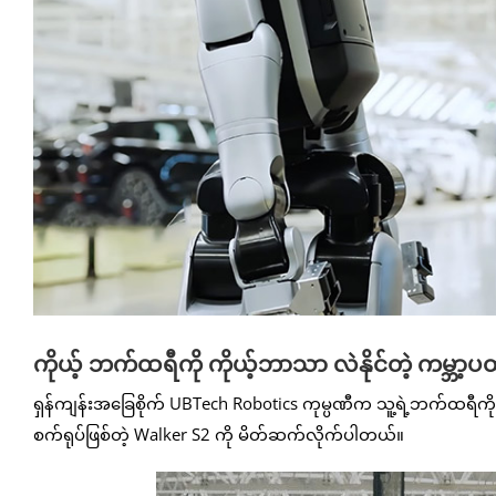
ကိုယ့် ဘက်ထရီကို ကိုယ့်ဘာသာ လဲနိုင်တဲ့ ကမ္ဘာ့
ရှန်ကျန်းအခြေစိုက် UBTech Robotics ကုမ္ပဏီက သူ့ရဲ့ဘက်ထရီကို
စက်ရုပ်ဖြစ်တဲ့ Walker S2 ကို မိတ်ဆက်လိုက်ပါတယ်။