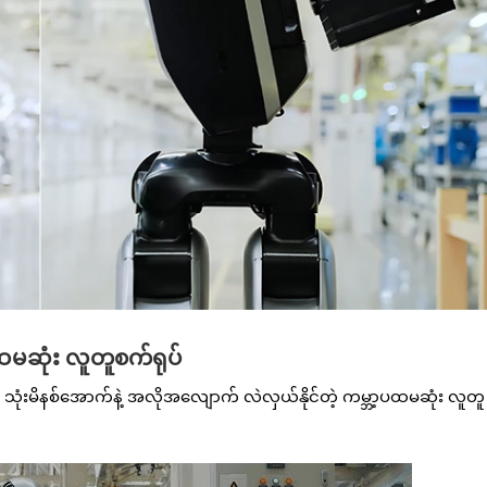
ပထမဆုံး လူတူစက်ရုပ်
 သုံးမိနစ်အောက်နဲ့ အလိုအလျောက် လဲလှယ်နိုင်တဲ့ ကမ္ဘာ့ပထမဆုံး လူတူ