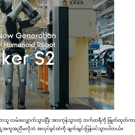
သာသူ လမ်းလျှောက်သွားပြီး အားကုန်သွားတဲ့ ဘက်ထရီကို ဖြုတ်ထုတ်က
ရဲ့အကူအညီမလိုဘဲ အလုပ်ခွင်ထဲကို ချက်ချင်းပြန်ဝင်သွားပါတယ်။