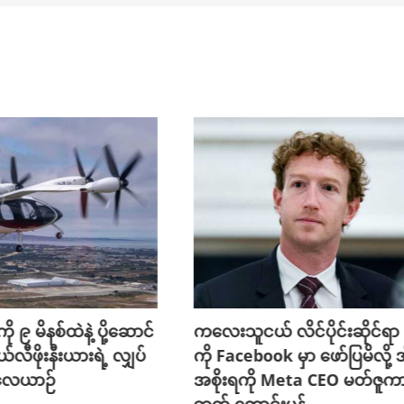
ို ၉ မိနစ်ထဲနဲ့ ပို့ဆောင်
ကလေးသူငယ် လိင်ပိုင်းဆိုင်ရာ ပိ
ယ်လီဖိုးနီးယားရဲ့ လျှပ်
ကို Facebook မှာ ဖော်ပြမိလို့ အ
 လေယာဉ်
အစိုးရကို Meta CEO မတ်ဇူက