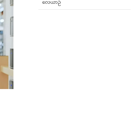
လေယာဉ်