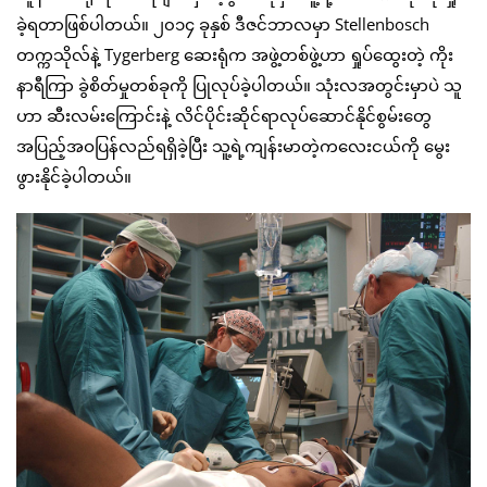
ခဲ့ရတာဖြစ်ပါတယ်။ ၂၀၁၄ ခုနှစ် ဒီဇင်ဘာလမှာ Stellenbosch
တက္ကသိုလ်နဲ့ Tygerberg ဆေးရုံက အဖွဲ့တစ်ဖွဲ့ဟာ ရှုပ်ထွေးတဲ့ ကိုး
နာရီကြာ ခွဲစိတ်မှုတစ်ခုကို ပြုလုပ်ခဲ့ပါတယ်။ သုံးလအတွင်းမှာပဲ သူ
ဟာ ဆီးလမ်းကြောင်းနဲ့ လိင်ပိုင်းဆိုင်ရာလုပ်ဆောင်နိုင်စွမ်းတွေ
အပြည့်အဝပြန်လည်ရရှိခဲ့ပြီး သူ့ရဲ့ကျန်းမာတဲ့ကလေးငယ်ကို မွေး
ဖွားနိုင်ခဲ့ပါတယ်။