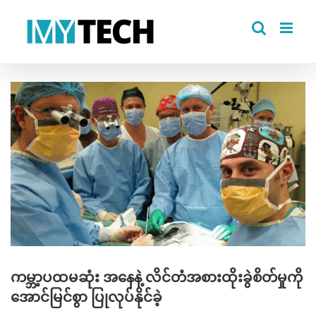
Skip
to
content
View
Larger
Image
ကမ္ဘာ့ပထမဆုံး အနေနဲ့ လိင်တံအစားထိုးခွဲစိတ်မှုကို
အောင်မြင်စွာ ပြုလုပ်နိုင်ခဲ့