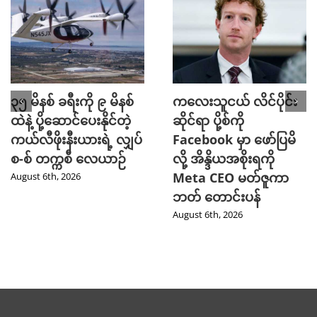
၃၅ မိနစ် ခရီးကို ၉ မိနစ်
ကလေးသူငယ် လိင်ပိုင်း
ထဲနဲ့ ပို့ဆောင်ပေးနိုင်တဲ့
ဆိုင်ရာ ပို့စ်ကို
ကယ်လီဖိုးနီးယားရဲ့ လျှပ်
Facebook မှာ ဖော်ပြမိ
စ-စ် တက္ကစီ လေယာဉ်
လို့ အိန္ဒိယအစိုးရကို
Meta CEO မတ်ဇူကာ
August 6th, 2026
ဘတ် တောင်းပန်
August 6th, 2026