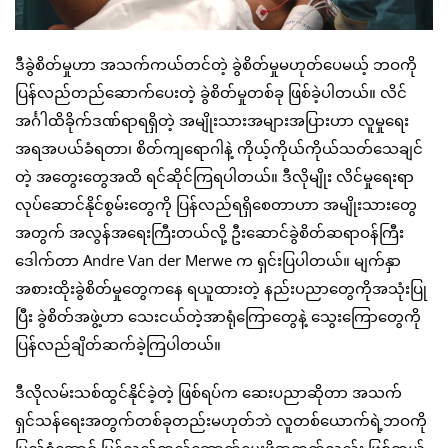
ဒီခွဲစိတ်မှုဟာ အသက်ကယ်တင်တဲ့ ခွဲစိတ်မှုမဟုတ်ပေမယ့် ဘဝကို
ပြန်လည်တည်ဆောက်ပေးတဲ့ ခွဲစိတ်မှုတစ်ခု ဖြစ်ခဲ့ပါတယ်။ လိင်
အင်္ဂါထိခိုက်ဒဏ်ရာရရှိတဲ့ အမျိုးသားအများအပြားဟာ လူမှုရေး
အရအပယ်ခံရတာ၊ စိတ်ကျရောဂါနဲ့ ကိုယ့်ကိုယ်ကိုယ်သတ်သေချင်
တဲ့ အတွေးတွေအထိ ရင်ဆိုင်ကြရပါတယ်။ ဒီလိုမျိုး လိင်မှုရေးရာ
လုပ်ဆောင်နိုင်စွမ်းတွေကို ပြန်လည်ရရှိစေတာဟာ အမျိုးသားတွေ
အတွက် အလွန်အရေးကြီးတယ်လို့ ဦးဆောင်ခွဲစိတ်ဆရာဝန်ကြီး
ဒေါက်တာ Andre Van der Merwe က ရှင်းပြပါတယ်။ မျက်နှာ
အစားထိုးခွဲစိတ်မှုတွေကနေ ရယူထားတဲ့ နည်းပညာတွေကိုအသုံးပြု
ပြီး ခွဲစိတ်အဖွဲ့ဟာ သေးငယ်တဲ့အာရုံကြောတွေနဲ့ သွေးကြောတွေကို
ပြန်လည်ချိတ်ဆက်ခဲ့ကြပါတယ်။
ဒီလိုလမ်းသစ်ထွင်နိုင်ခဲ့တဲ့ ဖြစ်ရပ်က ဆေးပညာဆိုတာ အသက်
ရှင်သန်ရေးအတွက်တစ်ခုတည်းမဟုတ်ဘဲ လူတစ်ယောက်ရဲ့ဘဝကို