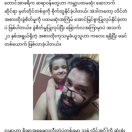
တောင်အာဖရိက ဆရာဝန်တွေဟာ ကမ္ဘာ့ပထမဆုံး ဆေးဘက်
ဆိုင်ရာ မှတ်တိုင်တစ်ခုကို စိုက်ထူနိုင်ခဲ့ပါတယ်၊ အဲဒါကတော့ လိင်တံ
အစားထိုးခွဲစိတ်မှုကို ပထမဆုံးအကြိမ် အောင်မြင်စွာပြုလုပ်နိုင်ခဲ့တာ
ပဲ ဖြစ်ပါတယ်။ ခွဲစိတ်မှုပြုလုပ်ပြီး ခြောက်လအကြာမှာပဲ အသက်
၂၁ နှစ်အရွယ်ရှိတဲ့ အစားထိုးကုသမှုခံယူသူဟာ ကလေး ရရှိပြီး ဖခင်
တစ်ယောက် ဖြစ်လာခဲ့ပါတယ်။
လူနာဟာ ရိုးရာအရေဖျားလှီးတဲ့ပွဲတစ်ခုမှာ သူ့ရဲ့လိင်အင်္ဂါကို ဆုံးရှုံး