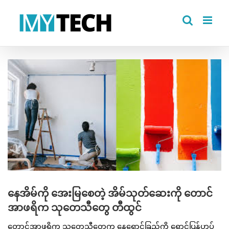
Skip
to
content
View
Larger
Image
နေအိမ်ကို အေးမြစေတဲ့ အိမ်သုတ်ဆေးကို တောင်
အာဖရိက သုတေသီတွေ တီထွင်
တောင်အာဖရိက သုတေသီတွေက နေရောင်ခြည်ကို ရောင်ပြန်ဟပ်