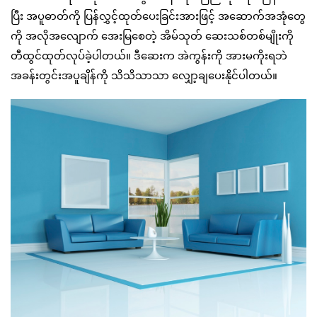
ပြီး အပူဓာတ်ကို ပြန်လွှင့်ထုတ်ပေးခြင်းအားဖြင့် အဆောက်အအုံတွေ
ကို အလိုအလျောက် အေးမြစေတဲ့ အိမ်သုတ် ဆေးသစ်တစ်မျိုးကို
တီထွင်ထုတ်လုပ်ခဲ့ပါတယ်။ ဒီဆေးက အဲကွန်းကို အားမကိုးရဘဲ
အခန်းတွင်းအပူချိန်ကို သိသိသာသာ လျှော့ချပေးနိုင်ပါတယ်။