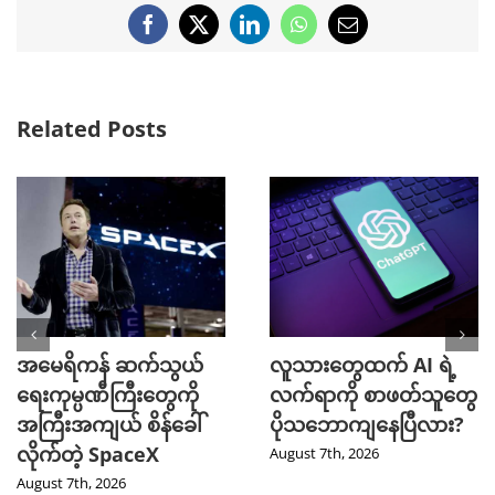
Facebook
X
LinkedIn
WhatsApp
Email
Related Posts
အမေရိကန် ဆက်သွယ်
လူသားတွေထက် AI ရဲ့
ရေးကုမ္ပဏီကြီးတွေကို
လက်ရာကို စာဖတ်သူတွေ
အကြီးအကျယ် စိန်ခေါ်
ပိုသဘောကျနေပြီလား?
လိုက်တဲ့ SpaceX
August 7th, 2026
August 7th, 2026