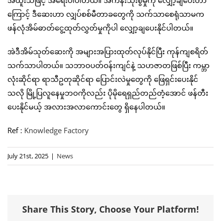
ကြောင့် ဒီဆေးဟာ လျှပ်စစ်မီတာခတွေကို သက်သာစေရုံသာမက
ဖန်လုံအိမ်ဓာတ်ငွေ့ထုတ်လွှတ်မှုကိုပါ လျှော့ချပေးနိုင်ပါတယ်။
အဲဒီအိမ်သုတ်ဆေးကို အများအပြားထုတ်လုပ်နိုင်ပြီး ကုန်ကျစရိတ်
သက်သာပါတယ်။ သဘာဝပတ်ဝန်းကျင်နဲ့ သဟဇာတဖြစ်ပြီး ကမ္ဘာ
လုံးဆိုင်ရာ ရာသီဥတုဆိုင်ရာ ပြောင်းလဲမှုတွေကို ဖြေရှင်းပေးနိုင်
သလို မြို့ပြလူနေမှုဘဝကိုလည်း ပိုမိုရေရှည်တည်တံ့အောင် ဖန်တီး
ပေးနိုင်မယ့် အလားအလာကောင်းတွေ ရှိနေပါတယ်။
Ref :
Knowledge Factory
July 21st, 2025
|
News
Share This Story, Choose Your Platform!