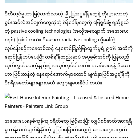
ဒီတီထွင်မှုဟာ မြင့်တက်လာတဲ့ မြို့ပြအပူချိန်တွေနဲ့ တိုးပွားလာတဲ့
စွမ်းအင်လိုအပ်ချက်တွေဆိုတဲ့ စိန်ခေါ်မှုတွေကို ဖြေရှင်းဖို့ ရည်ရွယ်
တဲ့ passive cooling technologies (အလိုအလျောက် အအေးပေး
စနစ်) ဖြစ်ပါတယ်။ ဒီဆေးက radiative cooling လို့ခေါ်တဲ့
လုပ်ငန်းစဉ်ကနေတစ်ဆင့် နေရောင်ခြည်ဖြာထွက်မှုရဲ့ ၉၀% အထိကို
ရောင်ပြန်ဟပ်ပေးပြီး တစ်ချိန်တည်းမှာပဲ အပူစွမ်းအင်ကို ပြန်လည်
ထုတ်လွှတ်ပေးတဲ့နည်းနဲ့ အလုပ်လုပ်ပါတယ်။ ရလဒ်အနေနဲ့ ဒီဆေး
ဟာ ပြင်းထန်တဲ့ နေရောင်အောက်မှာတောင် မျက်နှာပြင်အပူချိန်ကို
ဒီဂရီအတော်များများအထိ လျှော့ချပေးနိုင်ပါတယ်။
အအေးပေးစနစ်ကုန်ကျစရိတ်တွေ မြင့်မားပြီး လျှပ်စစ်ဓာတ်အားရရှိ
မှု ကန့်သတ်ချက်ရှိနိုင်တဲ့ ပူပြင်းခြောက်သွေ့တဲ့ ဒေသတွေအတွက်
အထူးသဖြင့် အရေးပါပါတယ်။ အဲကန်းသုံးစွဲမှုကို လျှော့ချပေးတာ