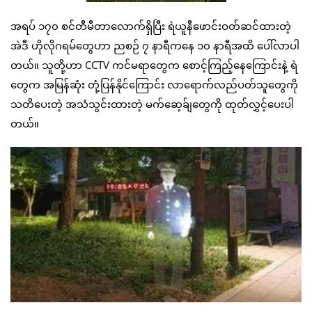
အရပ် ၁၇၀ စင်တီမီတာလောက်ရှိပြီး ရဲယူနီဖောင်းဝတ်ဆင်ထားတဲ့
အဲဒီ ဟိုလိုဂရမ်တွေဟာ ညစဉ် ၇ နာရီကနေ ၁၀ နာရီအထိ ပေါ်လာပါ
တယ်။ သူတို့ဟာ CCTV ကင်မရာတွေက စောင့်ကြည့်နေကြောင်းနဲ့ ရဲ
တွေက အမြန်ဆုံး တုံ့ပြန်နိုင်ကြောင်း လာရောက်လည်ပတ်သူတွေကို
သတိပေးတဲ့ အသံသွင်းထားတဲ့ မက်ဆေ့ခ်ျတွေကို ထုတ်လွှင့်ပေးပါ
တယ်။