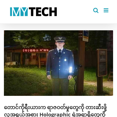
Skip
to
content
View
Larger
Image
တောင်ကိုရီးယားက ရာဇဝတ်မှုတွေကို တားဆီးဖို့
လူအရွယ်အစား Holographic ရဲအရာရှိတွေကို