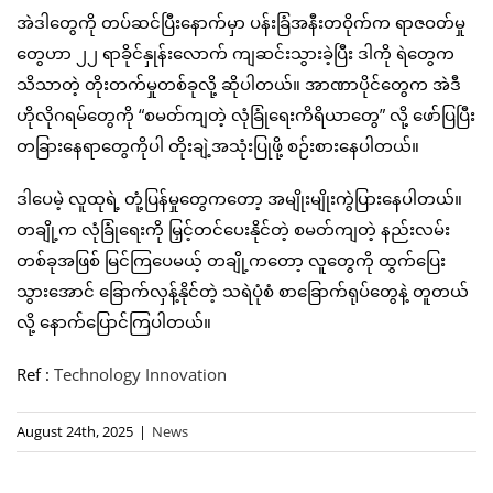
အဲဒါတွေကို တပ်ဆင်ပြီးနောက်မှာ ပန်းခြံအနီးတဝိုက်က ရာဇဝတ်မှု
တွေဟာ ၂၂ ရာခိုင်နှုန်းလောက် ကျဆင်းသွားခဲ့ပြီး ဒါကို ရဲတွေက
သိသာတဲ့ တိုးတက်မှုတစ်ခုလို့ ဆိုပါတယ်။ အာဏာပိုင်တွေက အဲဒီ
ဟိုလိုဂရမ်တွေကို “စမတ်ကျတဲ့ လုံခြုံရေးကိရိယာတွေ” လို့ ဖော်ပြပြီး
တခြားနေရာတွေကိုပါ တိုးချဲ့အသုံးပြုဖို့ စဉ်းစားနေပါတယ်။
ဒါပေမဲ့ လူထုရဲ့ တုံ့ပြန်မှုတွေကတော့ အမျိုးမျိုးကွဲပြားနေပါတယ်။
တချို့က လုံခြုံရေးကို မြှင့်တင်ပေးနိုင်တဲ့ စမတ်ကျတဲ့ နည်းလမ်း
တစ်ခုအဖြစ် မြင်ကြပေမယ့် တချို့ကတော့ လူတွေကို ထွက်ပြေး
သွားအောင် ခြောက်လှန့်နိုင်တဲ့ သရဲပုံစံ စာခြောက်ရုပ်တွေနဲ့ တူတယ်
လို့ နောက်ပြောင်ကြပါတယ်။
Ref :
Technology Innovation
August 24th, 2025
|
News