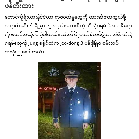
ဖန်တီးထား
တောင်ကိုရီးယားနိုင်ငံဟာ ရာဇဝတ်မှုတွေကို တားဆီးကာကွယ်ဖို့
အတွက် ဆိုးလ်မြို့မှာ လူအရွယ်အစားရှိတဲ့ ဟိုလိုဂရမ် ရဲအရာရှိတွေ
ကို စတင်အသုံးပြုခဲ့ပါတယ်။ ဆိုးလ်မြို့တော်ရဲတပ်ဖွဲ့ဟာ အဲဒီ ဟိုလို
ဂရမ်တွေကို Jung ခရိုင်ထဲက Jeo-dong 3 ပန်းခြံမှာ စမ်းသပ်
အသုံးပြုနေပါတယ်။