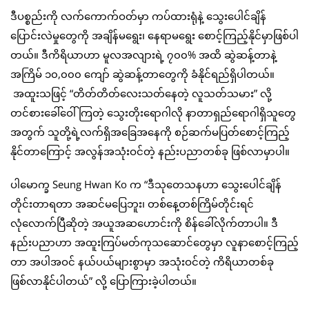
ဒီပစ္စည်းကို လက်ကောက်ဝတ်မှာ ကပ်ထားရုံနဲ့ သွေးပေါင်ချိန်
ပြောင်းလဲမှုတွေကို အချိန်မရွေး၊ နေရာမရွေး စောင့်ကြည့်နိုင်မှာဖြစ်ပါ
တယ်။ ဒီကိရိယာဟာ မူလအလျားရဲ့ ၇၀၀% အထိ ဆွဲဆန့်တာနဲ့
အကြိမ် ၁၀,၀၀၀ ကျော် ဆွဲဆန့်တာတွေကို ခံနိုင်ရည်ရှိပါတယ်။
အထူးသဖြင့် “တိတ်တိတ်လေးသတ်နေတဲ့ လူသတ်သမား” လို့
တင်စားခေါ်ဝေါ်ကြတဲ့ သွေးတိုးရောဂါလို နာတာရှည်ရောဂါရှိသူတွေ
အတွက် သူတို့ရဲ့လက်ရှိအခြေအနေကို စဉ်ဆက်မပြတ်စောင့်ကြည့်
နိုင်တာကြောင့် အလွန်အသုံးဝင်တဲ့ နည်းပညာတစ်ခု ဖြစ်လာမှာပါ။
ပါမောက္ခ Seung Hwan Ko က “ဒီသုတေသနဟာ သွေးပေါင်ချိန်
တိုင်းတာရတာ အဆင်မပြေဘူး၊ တစ်နေ့တစ်ကြိမ်တိုင်းရင်
လုံလောက်ပြီဆိုတဲ့ အယူအဆဟောင်းကို စိန်ခေါ်လိုက်တာပါ။ ဒီ
နည်းပညာဟာ အထူးကြပ်မတ်ကုသဆောင်တွေမှာ လူနာစောင့်ကြည့်
တာ အပါအဝင် နယ်ပယ်များစွာမှာ အသုံးဝင်တဲ့ ကိရိယာတစ်ခု
ဖြစ်လာနိုင်ပါတယ်” လို့ ပြောကြားခဲ့ပါတယ်။