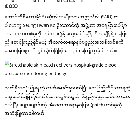
စတာ
တောင်ကိုရီးယားနိုင်ငံ၊ ဆိုးလ်အမျိုးသားတက္ကသိုလ် (SNU) က
ပါမောက္ခ Seung Hwan Ko ဦးဆောင်တဲ့ အဖွဲ့ဟာ အရေပြားပေါ်မှာ
ပလာစတာတစ်ခုလို ကပ်ထားရုံနဲ့ သွေးပေါင်ချိန်ကို အချိန်နဲ့တပြေး
ညီ စောင့်ကြည့်နိုင်မယ့် အီလက်ထရောနစ်ပစ္စည်းအသစ်တစ်ခုကို
အောင်မြင်စွာ တီထွင်လိုက်ပြီဖြစ်ကြောင်း ကြေညာခဲ့ပါတယ်။
လက်ရှိအသုံးပြုနေတဲ့ လက်မောင်းမှာပတ်ပြီး လေဖြည့်တိုင်းတာရတဲ့
သွေးပေါင်ချိန်တိုင်းကိရိယာတွေနဲ့မတူဘဲ၊ ဒီနည်းပညာသစ်ဟာ သေး
ငယ်ပြီး ပျော့ပျောင်းတဲ့ အီလက်ထရောနစ်ပြား (patch) တစ်ခုကို
အသုံးပြုထားပါတယ်။