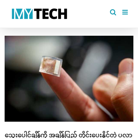
Skip
to
content
View
Larger
Image
သွေးပေါင်ချိန်ကို အချိန်ပြည့် တိုင်းပေးနိုင်တဲ့ ပလာ