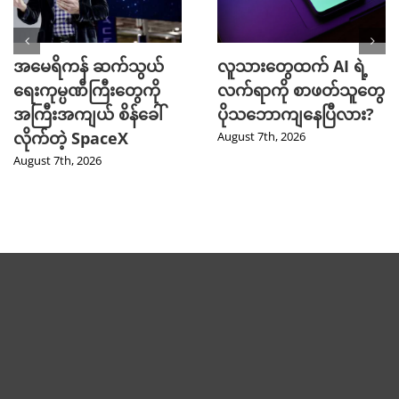
အမေရိကန် ဆက်သွယ်
လူသားတွေထက် AI ရဲ့
ရေးကုမ္ပဏီကြီးတွေကို
လက်ရာကို စာဖတ်သူတွေ
အကြီးအကျယ် စိန်ခေါ်
ပိုသဘောကျနေပြီလား?
လိုက်တဲ့ SpaceX
August 7th, 2026
August 7th, 2026