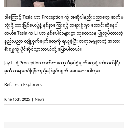
ဒါကြောင့် Tesla ဟာ Proception ကို အဆိုပါနည်းပညာတွေ ဆက်မ
သုံးဖို့ တားမြစ်ပေးဖို့နဲ့ နစ်နာကြေးရဖို့ တရားရုံးမှာ တောင်းဆိုနေပါ
တယ်။ Tesla က Li ဟာ နှစ်ပေါင်းများစွာ သုတေသန ပြုလုပ်ထားတဲ့
နည်းပညာ လျှို့ဝှက်ချက်တွေကို ရယူခဲ့ပြီး တရားမမျှတတဲ့ အသား
စီးရမှုကို ပိုင်ဆိုင်သွားတယ်လို့ ပြောပါတယ်။
Jay Li နဲ့ Proception ဘက်ကတော့ ဒီစွပ်စွဲချက်တွေနဲ့ပတ်သက်ပြီး
ခုထိ တရားဝင်ပြန်လည်ဖြေရှင်းချက် မပေးသေးပါဘူး။
Ref:
Tech Explorers
June 16th, 2025
|
News