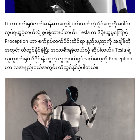
Li ဟာ စက်ရုပ်လက်ဆန်ဆာတွေနဲ့ ပတ်သက်တဲ့ ဖိုင်တွေကို ဒေါင်း
လုပ်ရယူခဲ့တယ်လို့ စွပ်စွဲထားပါတယ်။ Tesla က ဒီခိုးယူမှုကြောင့်
Proception ဟာ စက်ရုပ်လက်ပိုင်းဆိုင်ရာ နည်းပညာကို အချိန်တို
အတွင်း တီထွင်နိုင်ခဲ့ပြီး အသာစီးရခဲ့တယ်လို့ ဆိုပါတယ်။ Tesla ရဲ့
လူတူစက်ရုပ် ဒီဇိုင်းနဲ့ တူတဲ့ လူတူစက်ရုပ်လက်တွေကို Proception
ဟာ လအနည်းငယ်အတွင်း တီထွင်နိုင်ခဲ့ပါတယ်။