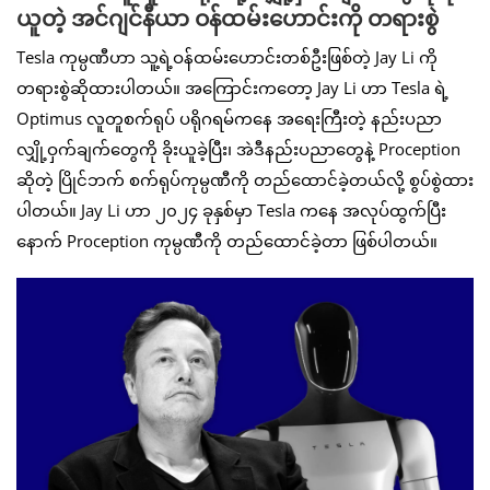
ယူတဲ့ အင်ဂျင်နီယာ ဝန်ထမ်းဟောင်းကို တရားစွဲ
Tesla ကုမ္ပဏီဟာ သူ့ရဲ့ဝန်ထမ်းဟောင်းတစ်ဦးဖြစ်တဲ့ Jay Li ကို
တရားစွဲဆိုထားပါတယ်။ အကြောင်းကတော့ Jay Li ဟာ Tesla ရဲ့
Optimus လူတူစက်ရုပ် ပရိုဂရမ်ကနေ အရေးကြီးတဲ့ နည်းပညာ
လျှို့ဝှက်ချက်တွေကို ခိုးယူခဲ့ပြီး၊ အဲဒီနည်းပညာတွေနဲ့ Proception
ဆိုတဲ့ ပြိုင်ဘက် စက်ရုပ်ကုမ္ပဏီကို တည်ထောင်ခဲ့တယ်လို့ စွပ်စွဲထား
ပါတယ်။ Jay Li ဟာ ၂၀၂၄ ခုနှစ်မှာ Tesla ကနေ အလုပ်ထွက်ပြီး
နောက် Proception ကုမ္ပဏီကို တည်ထောင်ခဲ့တာ ဖြစ်ပါတယ်။