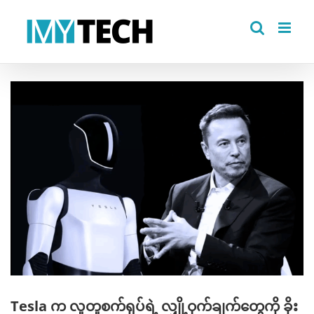
Skip
to
content
View
Larger
Image
Tesla က လူတူစက်ရုပ်ရဲ့ လျှို့ဝှက်ချက်တွေကို ခိုး