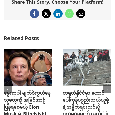
Share This Story, Choose Your Platform!
Facebook
X
LinkedIn
WhatsApp
Email
Related Posts
မွေးရာပါ မျက်စိကွယ်နေ
တရုတ်နိုင်ငံမှာ တောင်
သူတွေကို အမြင်အာရုံ
ပေါ်ကုန်ပစ္စည်းသယ်ယူဖို့
ပြန်ရစေမယ့် Elon
နဲ့ အမှိုက်ရှင်းလင်းဖို့
Musk ရဲ့ Blindsight
စက်ရုပ်ခွေးကို အသုံးပြု