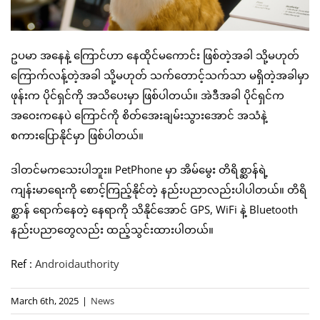
ဥပမာ အနေနဲ့ ကြောင်ဟာ နေထိုင်မကောင်း ဖြစ်တဲ့အခါ သို့မဟုတ်
ကြောက်လန့်တဲ့အခါ သို့မဟုတ် သက်တောင့်သက်သာ မရှိတဲ့အခါမှာ
ဖုန်းက ပိုင်ရှင်ကို အသိပေးမှာ ဖြစ်ပါတယ်။ အဲဒီအခါ ပိုင်ရှင်က
အဝေးကနေပဲ ကြောင်ကို စိတ်အေးချမ်းသွားအောင် အသံနဲ့
စကားပြောနိုင်မှာ ဖြစ်ပါတယ်။
ဒါတင်မကသေးပါဘူး။ PetPhone မှာ အိမ်မွေး တိရိစ္ဆာန်ရဲ့
ကျန်းမာရေးကို စောင့်ကြည့်နိုင်တဲ့ နည်းပညာလည်းပါပါတယ်။ တိရိ
စ္ဆာန် ရောက်နေတဲ့ နေရာကို သိနိုင်အောင် GPS, WiFi နဲ့ Bluetooth
နည်းပညာတွေလည်း ထည့်သွင်းထားပါတယ်။
Ref :
Androidauthority
March 6th, 2025
|
News