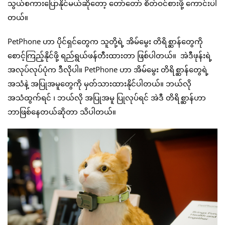
သွယ်စကားပြောနိုင်မယ်ဆိုတော့ တော်တော် စိတ်ဝင်စားဖို့ ကောင်းပါ
တယ်။
PetPhone ဟာ ပိုင်ရှင်တွေက သူတို့ရဲ့ အိမ်မွေး တိရိစ္ဆာန်တွေကို
စောင့်ကြည့်နိုင်ဖို့ ရည်ရွယ်ဖန်တီးထားတာ ဖြစ်ပါတယ်။ အဲဒီဖုန်းရဲ့
အလုပ်လုပ်ပုံက ဒီလိုပါ။ PetPhone ဟာ အိမ်မွေး တိရိစ္ဆာန်တွေရဲ့
အသံနဲ့ အပြုအမူတွေကို မှတ်သားထားနိုင်ပါတယ်။ ဘယ်လို
အသံထွက်ရင် ၊ ဘယ်လို အပြုအမူ ပြုလုပ်ရင် အဲဒီ တိရိစ္ဆာန်ဟာ
ဘာဖြစ်နေတယ်ဆိုတာ သိပါတယ်။