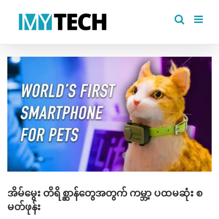
Skip
to
content
View
Larger
Image
အိမ်မွေး တိရိစ္ဆာန်တွေအတွက် ကမ္ဘာ့ ပထမဆုံး စ
မတ်ဖုန်း