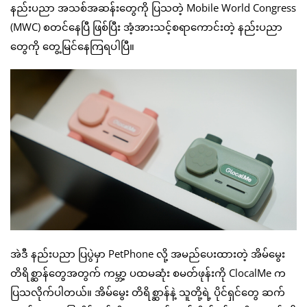
နည်းပညာ အသစ်အဆန်းတွေကို ပြသတဲ့ Mobile World Congress
(MWC) စတင်နေပြီ ဖြစ်ပြီး အံ့အားသင့်စရာကောင်းတဲ့ နည်းပညာ
တွေကို တွေ့မြင်နေကြရပါပြီ။
အဲဒီ နည်းပညာ ပြပွဲမှာ PetPhone လို့ အမည်ပေးထားတဲ့ အိမ်မွေး
တိရိစ္ဆာန်တွေအတွက် ကမ္ဘာ့ ပထမဆုံး စမတ်ဖုန်းကို ClocalMe က
ပြသလိုက်ပါတယ်။ အိမ်မွေး တိရိစ္ဆာန်နဲ့ သူတို့ရဲ့ ပိုင်ရှင်တွေ ဆက်