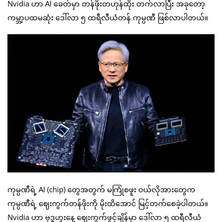
Nvidia ဟာ AI ခေတ်မှာ တန်ဖိုးတဟုန်ထိုး တက်လာပြီး အခုတော့
ကမ္ဘာ့ပထမဆုံး ဒေါ်လာ ၅ ထရီလီယံတန် ကုမ္ပဏီ ဖြစ်လာပါတယ်။
ကုမ္ပဏီရဲ့ AI (chip) တွေအတွက် မကြုံစဖူး ဝယ်လိုအားတွေက
ကုမ္ပဏီရဲ့ ဈေးကွက်တန်ဖိုးကို မိုးထိအောင် မြင့်တက်စေခဲ့ပါတယ်။
Nvidia ဟာ ဗုဒ္ဓဟူးနေ့ ဈေးကွက်ဖွင့်ချိန်မှာ ဒေါ်လာ ၅ ထရီလီယံ