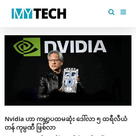
Skip
to
content
View
Larger
Image
Nvidia ဟာ ကမ္ဘာ့ပထမဆုံး ဒေါ်လာ ၅ ထရီလီယံ
တန် ကုမ္ပဏီ ဖြစ်လာ