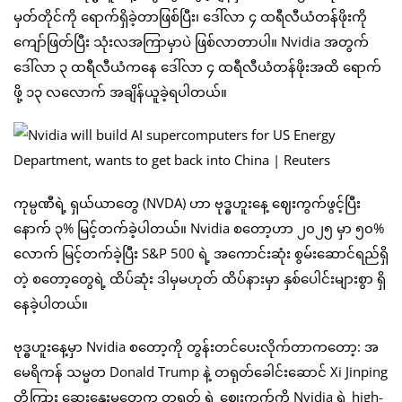
မှတ်တိုင်ကို ရောက်ရှိခဲ့တာဖြစ်ပြီး၊ ဒေါ်လာ ၄ ထရီလီယံတန်ဖိုးကို
ကျော်ဖြတ်ပြီး သုံးလအကြာမှာပဲ ဖြစ်လာတာပါ။ Nvidia အတွက်
ဒေါ်လာ ၃ ထရီလီယံကနေ ဒေါ်လာ ၄ ထရီလီယံတန်ဖိုးအထိ ရောက်
ဖို့ ၁၃ လလောက် အချိန်ယူခဲ့ရပါတယ်။
ကုမ္ပဏီရဲ့ ရှယ်ယာတွေ (NVDA) ဟာ ဗုဒ္ဓဟူးနေ့ ဈေးကွက်ဖွင့်ပြီး
နောက် ၃% မြင့်တက်ခဲ့ပါတယ်။ Nvidia စတော့ဟာ ၂၀၂၅ မှာ ၅၀%
လောက် မြင့်တက်ခဲ့ပြီး S&P 500 ရဲ့ အကောင်းဆုံး စွမ်းဆောင်ရည်ရှိ
တဲ့ စတော့တွေရဲ့ ထိပ်ဆုံး ဒါမှမဟုတ် ထိပ်နားမှာ နှစ်ပေါင်းများစွာ ရှိ
နေခဲ့ပါတယ်။
ဗုဒ္ဓဟူးနေ့မှာ Nvidia စတော့ကို တွန်းတင်ပေးလိုက်တာကတော့: အ
မေရိကန် သမ္မတ Donald Trump နဲ့ တရုတ်ခေါင်းဆောင် Xi Jinping
တို့ကြား ဆွေးနွေးမှုတွေက တရုတ် ရဲ့ ဈေးကွက်ကို Nvidia ရဲ့ high-