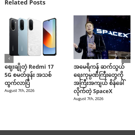
Related Posts
ဈေးချိုတဲ့ Redmi 17
အမေရိကန် ဆက်သွယ်
5G စမတ်ဖုန်း အသစ်
ရေးကုမ္ပဏီကြီးတွေကို
ထွက်လာပြီ
အကြီးအကျယ် စိန်ခေါ်
လိုက်တဲ့ SpaceX
August 7th, 2026
August 7th, 2026