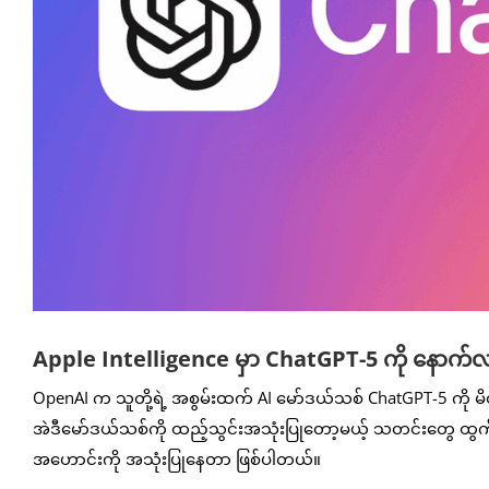
Apple Intelligence မှာ ChatGPT-5 ကို နောက်
OpenAI က သူတို့ရဲ့ အစွမ်းထက် AI မော်ဒယ်သစ် ChatGPT-5 ကို မိတ်
အဲဒီမော်ဒယ်သစ်ကို ထည့်သွင်းအသုံးပြုတော့မယ့် သတင်းတွေ ထွက်
အဟောင်းကို အသုံးပြုနေတာ ဖြစ်ပါတယ်။