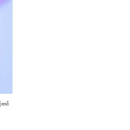
့်တင်