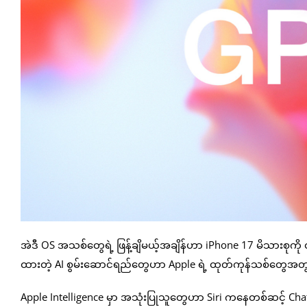
အဲဒီ OS အသစ်တွေရဲ့ ဖြန့်ချိမယ့်အချိန်ဟာ iPhone 17 မိသားစုကို
ထားတဲ့ AI စွမ်းဆောင်ရည်တွေဟာ Apple ရဲ့ ထုတ်ကုန်သစ်တွေအတွ
Apple Intelligence မှာ အသုံးပြုသူတွေဟာ Siri ကနေတစ်ဆင့် ChatGPT 