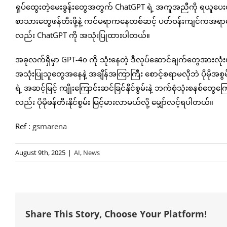
ရှုပ်ထွေးတဲ့မေးခွန်းတွေအတွက် ChatGPT ရဲ့ အကူအညီကို ရယူပေးတာ
စာသားတွေဖန်တီးဖို့နဲ့ ကင်မရာကနေတစ်ဆင့် ပတ်ဝန်းကျင်ကအရာတွ
လည်း ChatGPT ကို အသုံးပြုထားပါတယ်။
အခုလက်ရှိမှာ GPT-4o ကို သုံးနေတဲ့ ဒီလုပ်ဆောင်ချက်တွေအားလု
အသုံးပြုသူတွေအနေနဲ့ အချိန်အကြာကြီး စောင့်စရာမလိုဘဲ ပိုမိုအစွ
ရဲ့ အဆင့်မြင့် ကျိုးကြောင်းဆင်ခြင်နိုင်စွမ်းနဲ့ ဘက်စုံသုံးစနစ်တွေက
လည်း ပိုမိုဖန်တီးနိုင်စွမ်း မြင့်မားလာမယ်လို့ မျှော်လင့်ရပါတယ်။
Ref :
gsmarena
August 9th, 2025
|
AI
,
News
Share This Story, Choose Your Platform!