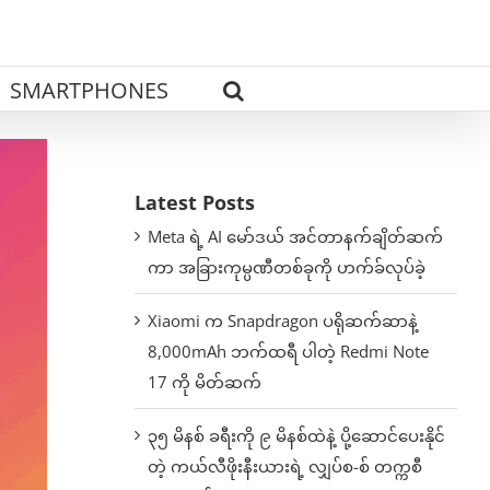
SMARTPHONES
Latest Posts
Meta ရဲ့ AI မော်ဒယ် အင်တာနက်ချိတ်ဆက်
ကာ အခြားကုမ္ပဏီတစ်ခုကို ဟက်ခ်လုပ်ခဲ့
Xiaomi က Snapdragon ပရိုဆက်ဆာနဲ့
8,000mAh ဘက်ထရီ ပါတဲ့ Redmi Note
17 ကို မိတ်ဆက်
၃၅ မိနစ် ခရီးကို ၉ မိနစ်ထဲနဲ့ ပို့ဆောင်ပေးနိုင်
တဲ့ ကယ်လီဖိုးနီးယားရဲ့ လျှပ်စ-စ် တက္ကစီ