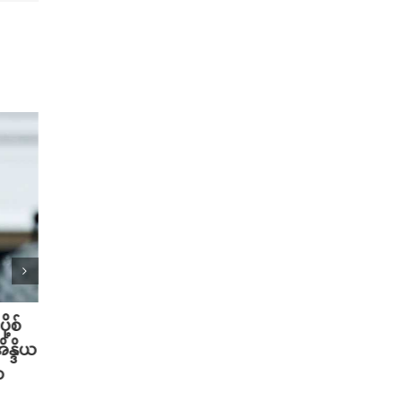
ု့စ်
တရုတ်မှာ AI စမတ်ဆောင်းဦးထုပ်
သိပ္ပ
ိန္ဒိယ
တွေ ဆောင်းလာတဲ့ အစားအစာ Deli
တဲ့ အ
ာ
သမားများ
ပါဝင်
သတိပ
August 6th, 2026