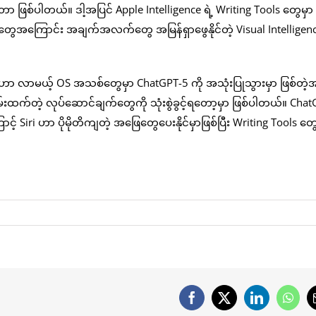
 ဖြစ်ပါတယ်။ ဒါ့အပြင် Apple Intelligence ရဲ့ Writing Tools တွေမှာ
ေအကြောင်း အချက်အလက်တွေ အမြန်ရှာဖွေနိုင်တဲ့ Visual Intelligenc
ံးဟာ လာမယ့် OS အသစ်တွေမှာ ChatGPT-5 ကို အသုံးပြုသွားမှာ ဖြစ်တဲ
မ်းထက်တဲ့ လုပ်ဆောင်ချက်တွေကို သုံးစွဲခွင့်ရတော့မှာ ဖြစ်ပါတယ်။ Cha
ြောင့် Siri ဟာ ပိုမိုတိကျတဲ့ အဖြေတွေပေးနိုင်မှာဖြစ်ပြီး Writing Tools 
Facebook
X
LinkedIn
What