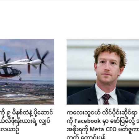
ို ၉ မိနစ်ထဲနဲ့ ပို့ဆောင်
ကလေးသူငယ် လိင်ပိုင်းဆိုင်ရာ ပိ
ယ်လီဖိုးနီးယားရဲ့ လျှပ်
ကို Facebook မှာ ဖော်ပြမိလို့ အ
 လေယာဉ်
အစိုးရကို Meta CEO မတ်ဇူက
ဘတ် တောင်းပန်