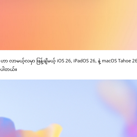
ာမယ့်လမှာ ဖြန့်ချိမယ့် iOS 26, iPadOS 26, နဲ့ macOS Tahoe 26 တ
ြစ်ပါတယ်။