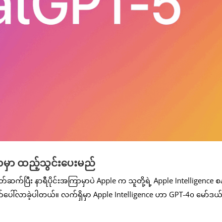
လမှာ ထည့်သွင်းပေးမည်
ဆက်ပြီး နာရီပိုင်းအကြာမှာပဲ Apple က သူတို့ရဲ့ Apple Intelligence စန
ပေါ်လာခဲ့ပါတယ်။ လက်ရှိမှာ Apple Intelligence ဟာ GPT-4o မော်ဒယ