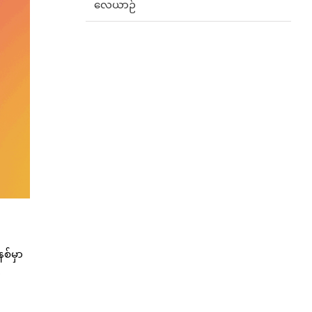
လေယာဉ်
စ်မှာ
်