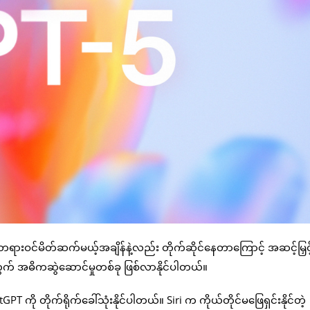
 တရားဝင်မိတ်ဆက်မယ့်အချိန်နဲ့လည်း တိုက်ဆိုင်နေတာကြောင့် အဆင့်မြှင
က် အဓိကဆွဲဆောင်မှုတစ်ခု ဖြစ်လာနိုင်ပါတယ်။
ကို တိုက်ရိုက်ခေါ်သုံးနိုင်ပါတယ်။ Siri က ကိုယ်တိုင်မဖြေရှင်းနိုင်တဲ့