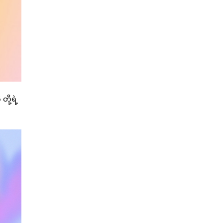
ို့ရဲ့