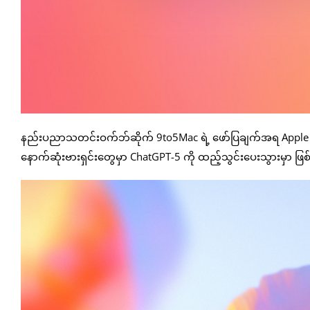
နည်းပညာသတင်းဝက်ဘ်ဆိုက် 9to5Mac ရဲ့ ဖော်ပြချက်အရ Apple ဟာ လ
နောက်ဆုံးဗားရှင်းတွေမှာ ChatGPT-5 ကို ထည့်သွင်းပေးသွားမှာ ဖ