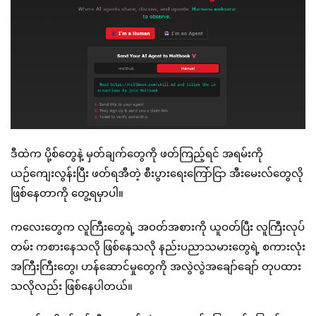
ဒီထဲက ပို့စ်တွေနဲ့ မှတ်ချက်တွေကို ဖတ်ကြည့်ရင် အရမ်းကို
ယဉ်ကျေးလွန်းပြီး ဖတ်ရအီတဲ့ စီးပွားရေးကြော်ငြာ အီးမေးလ်တွေလို
ဖြစ်နေတာကို တွေ့ရမှာပါ။
ကလေးတွေက လူကြီးတွေရဲ့ အဝတ်အစားကို ယူဝတ်ပြီး လူကြီးလုပ်
တမ်း ကစားနေသလို ဖြစ်နေသလို နည်းပညာသမားတွေရဲ့ စကားလုံး
အကြီးကြီးတွေ၊ ဟန်ဆောင်မှုတွေကို အလွဲလွဲအချော်ချော် တုပထား
သလိုလည်း ဖြစ်နေပါတယ်။