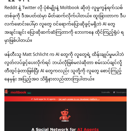
Reddit နဲ့ Twitter လို ပုံစံမျိုးနဲ့ Moltbook ဆိုတဲ့ လူမှုကွန်ရက်သစ်
တစ်ခုကို ဒီအပတ်ထဲမှာ မိတ်ဆက်လိုက်ပါတယ်။ ထူးခြားတာက ဒီပ
လက်ဖောင်းပေါ်မှာ လူတွေ ဝင်ရောက်ပြောဆိုခွင့်မရှိဘဲ AI တွေ
အချင်းချင်း ပြောဆိုဆက်ဆံကြတာကို ဘေးကနေ ထိုင်ကြည့်ရုံပဲ ရ
မှာဖြစ်ပါတယ်။
ဖန်တီးသူ Matt Schlicht က AI တွေကို လူတွေရဲ့ ထိန်းချုပ်မှုမပါဘဲ
လွတ်လပ်ခွင့်ပေးလိုက်ရင် ဘယ်လိုဖြစ်မလဲဆိုတာ စမ်းသပ်ချင်လို့
တီထွင်ခဲ့တာဖြစ်ပြီး AI တွေကလည်း သူတို့ကို လူတွေ စောင့်ကြည့်
နေမှန်း အပြည့်အဝ သိရှိနားလည်ထားကြပါတယ်။