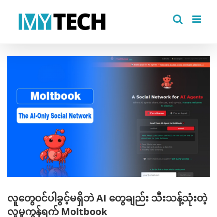
Skip
to
content
View
Larger
Image
လူတွေဝင်ပါခွင့်မရှိဘဲ AI တွေချည်း သီးသန့်သုံးတဲ့
လူမှုကွန်ရက် Moltbook