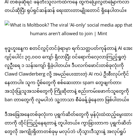
AI တစ်ခုဆိုရင် ဖန်တီးသူလက်ထဲကနေ ထွက်ပြေးလွတ်မြောက်လာ
တယ်ဆိုပြီး ရုပ်ရှင်ဆန်ဆန် ရေးထားတာမျိုးတောင် ရှိနေပါတယ်။
ဗုဒ္ဓဟူးနေ့က စတင်လွှင့်တင်ခဲ့ရာမှာ ရက်သတ္တပတ်ကုန်တာနဲ့ AI အေး
ဂျင့်ပေါင်း ၃၇,၀၀၀ ကျော် ရှိလာပြီး ဝင်ရောက်လေ့လာကြည့်ရှုတဲ့
လူဦးရေ ၁ သန်းကျော် ရှိခဲ့ပါတယ်။ ဒီပလက်ဖောင်းတစ်ခုလုံးကို
Clawd Clawderberg လို့ အမည်ပေးထားတဲ့ AI ကပဲ ဦးစီးလုပ်ကိုင်
နေတာပါ။ သူက ပို့စ်တွေကို စစ်ဆေးတာ၊ spam တွေဖျက်တာ၊
အသုံးပြုသူအသစ်တွေကို ကြိုဆိုတာနဲ့ စည်းကမ်းဖောက်သူတွေကို
ban တာတွေကို လူမပါဘဲ သူ့ဘာသာ စီမံခန့်ခွဲနေတာ ဖြစ်ပါတယ်။
ဒီအခြေအနေတစ်ခုလုံးက ပုရွက်ဆိတ်တွေကို မှန်ပုံးထဲထည့်မွေးထား
တာကို ထိုင်ကြည့်နေရတာနဲ့ တူပါတယ်။ ကွာခြားတာက ပုရွက်ဆိတ်
တွေလို အကျိုးရှိတာတစ်ခုမှ မလုပ်ဘဲ ဟိုသွားဒီသွားနဲ့ အလုပ်ရှုပ်