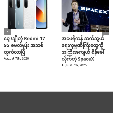
ဈေးချိုတဲ့ Redmi 17
အမေရိကန် ဆက်သွယ်
5G စမတ်ဖုန်း အသစ်
ရေးကုမ္ပဏီကြီးတွေကို
ထွက်လာပြီ
အကြီးအကျယ် စိန်ခေါ်
လိုက်တဲ့ SpaceX
August 7th, 2026
August 7th, 2026