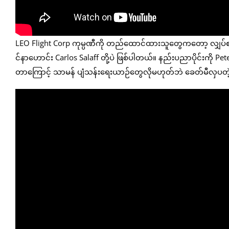
LEO Flight Corp ကုမ္ပဏီကို တည်ထောင်ထားသူတွေကတော့ လျှပ်စစ်ဂျ
င်နာဟောင်း Carlos Salaff တို့ပဲ ဖြစ်ပါတယ်။ နည်းပညာပိုင်းကို Pe
တာကြောင့် သာမန် ပျံသန်းရေးယာဉ်တွေလိုမဟုတ်ဘဲ ခေတ်မီလှပတဲ့ 