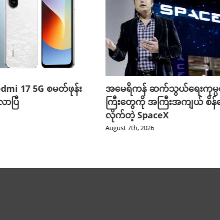
edmi 17 5G စမတ်ဖုန်း
အမေရိကန် ဆက်သွယ်ရေးကုမ္
ာပြီ
ကြီးတွေကို အကြီးအကျယ် စိန်ခ
လိုက်တဲ့ SpaceX
August 7th, 2026