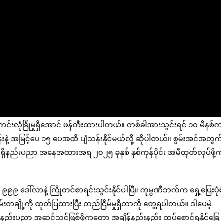
ဘေးကင်းလုံခြုံမှုရှိအောင် ဖန်တီးထားပါတယ်။ တစ်ခါအားသွင်းရင် ၁၀ မိနစ
 နှုန်းနဲ့ အမြင့်ပေ ၁၅ ပေအထိ ပျံသန်းနိုင်မယ်လို့ ဆိုပါတယ်။ စွမ်းအင်အတွက
ရှိနည်းပညာ အနေအထားအရ ၂၀၂၅ ခုနှစ် နှစ်ကုန်ပိုင်း အမီထုတ်လုပ်ဖို
 ဒေါ်လာနဲ့ ကြိုတင်စာရင်းသွင်းနိုင်ပါပြီ။ ကုမ္ပဏီဘက်က ရှေ့ပြေးပုံစ
မ်းတချို့ကို ထုတ်ပြထားပြီး တည်ငြိမ်မှုရှိတာကို တွေ့ရပါတယ်။ ဒါပေမဲ့
y နည်းပညာ အဆင်သင့်ဖြစ်ဖို့ကတော့ အချိန်နည်းနည်း ထပ်စောင့်ရနိုင်ခြေ ရ