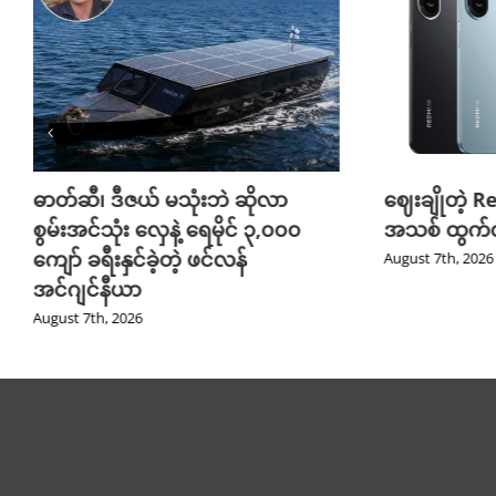
ဓာတ်ဆီ၊ ဒီဇယ် မသုံးဘဲ ဆိုလာ
ဈေးချိုတဲ့ R
စွမ်းအင်သုံး လှေနဲ့ ရေမိုင် ၃,၀၀၀
အသစ် ထွက်လ
ကျော် ခရီးနှင်ခဲ့တဲ့ ဖင်လန်
August 7th, 2026
အင်ဂျင်နီယာ
August 7th, 2026