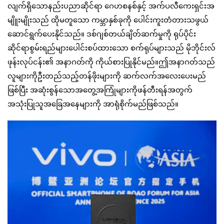
လျက်ရှိသောနည်းပညာဆိုင်ရာ ဂေဟစနစ်နှင့် အက်ပလီကေးရှင်းအ
မျိူးမျိုးသည် ထိုမတူသော ကမ္ဘာနှစ်ခုကို ပေါင်းကူးတံတားသဖွယ်
ဆောင်ရွက်ပေးနိုင်သည်။ ဒစ်ဂျစ်တယ်ချိတ်ဆက်မှုကို ရုပ်ပိုင်း
ဆိုင်ရာစွမ်းရည်များပေါင်းစပ်ထားသော စက်ရုပ်များသည် မိုဘိုင်းလ်
ဖုန်းလုပ်ငန်း၏ အနာဂတ်ကို ကိုယ်စားပြုနိုင်မည်။ဤအနာဂတ်သည်
လူများကိုဦးတည်သည့်တန်ဖိုးများကို ဆက်လက်အလေးပေးမည်
ဖြစ်ပြီး အဆုံးစွန်သောအတွေ့အကြုံများကိုဖန်တီးရန်အတွက်
အသုံးပြုသူအခြေအနေများကို အာရုံစိုက်မည်ဖြစ်သည်။