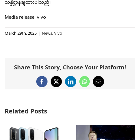
သန္နိဋ္ဌာန်ချထားပါသည်။
Media release: vivo
March 29th, 2025
|
News
,
Vivo
Share This Story, Choose Your Platform!
Facebook
X
LinkedIn
WhatsApp
Email
Related Posts