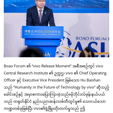
Boao Forum ၏ “vivo Release Moment” အစီအစဉ်တွင် vivo
Central Research Institute ၏ ဥက္ကဌ၊ vivo ၏ Chief Operating
Officer နှင့် Executive Vice President ဖြစ်သော Hu Baishan
သည် “Humanity in the Future of Technology by vivo” ဆိုသည့်
ခေါင်းစဉ်နှင့် အမှာစကားပြောကြားခဲ့သည်။မိုဘိုင်းလ်ဖုန်းနယ်ပယ်
သည် တရုတ်နိုင်ငံ နည်းပညာဆန်းသစ်တီထွင်မှု၏ သေးငယ်သော
ကဏ္ဍတစ်ခုဖြစ်ပြီး vivo၏ဖွံ့ဖြိုးတိုးတက်မှုသည် ဤ