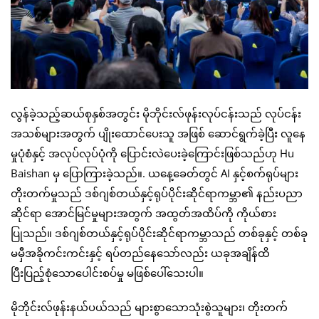
လွန်ခဲ့သည့်ဆယ်စုနှစ်အတွင်း မိုဘိုင်းလ်ဖုန်းလုပ်ငန်းသည် လုပ်ငန်း
အသစ်များအတွက် ပျိုးထောင်ပေးသူ အဖြစ် ဆောင်ရွက်ခဲ့ပြီး လူနေ
မှုပုံစံနှင့် အလုပ်လုပ်ပုံကို ပြောင်းလဲပေးခဲ့ကြောင်းဖြစ်သည်ဟု Hu
Baishan မှ ပြောကြားခဲ့သည်။. ယနေ့ခေတ်တွင် AI နှင့်စက်ရုပ်များ
တိုးတက်မှုသည် ဒစ်ဂျစ်တယ်နှင့်ရုပ်ပိုင်းဆိုင်ရာကမ္ဘာ၏ နည်းပညာ
ဆိုင်ရာ အောင်မြင်မှုများအတွက် အထွတ်အထိပ်ကို ကိုယ်စား
ပြုသည်။ ဒစ်ဂျစ်တယ်နှင့်ရုပ်ပိုင်းဆိုင်ရာကမ္ဘာသည် တစ်ခုနှင့် တစ်ခု
မမှီအခိုကင်းကင်းနှင့် ရပ်တည်နေသော်လည်း ယခုအချိန်ထိ
ပြီးပြည့်စုံသောပေါင်းစပ်မှု မဖြစ်ပေါ်သေးပါ။
မိုဘိုင်းလ်ဖုန်းနယ်ပယ်သည် များစွာသောသုံးစွဲသူများ၊ တိုးတက်