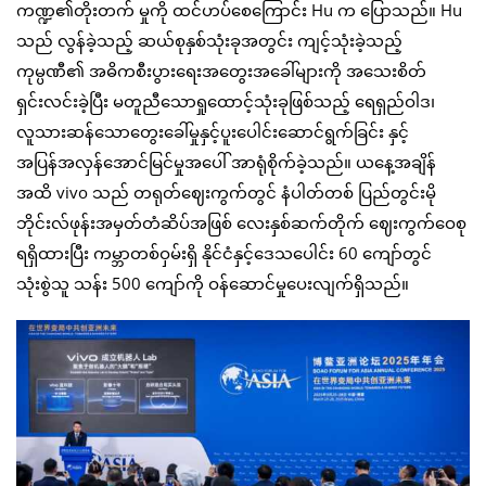
ကဏ္ဍ၏တိုးတက် မှုကို ထင်ဟပ်စေကြောင်း Hu က ပြောသည်။ Hu
သည် လွန်ခဲ့သည့် ဆယ်စုနှစ်သုံးခုအတွင်း ကျင့်သုံးခဲ့သည့်
ကုမ္ပဏီ၏ အဓိကစီးပွားရေးအတွေးအခေါ်များကို အသေးစိတ်
ရှင်းလင်းခဲ့ပြီး မတူညီသောရှုထောင့်သုံးခုဖြစ်သည့် ရေရှည်ဝါဒ၊
လူသားဆန်သောတွေးခေါ်မှုနှင့်ပူးပေါင်းဆောင်ရွက်ခြင်း နှင့်
အပြန်အလှန်အောင်မြင်မှုအပေါ် အာရုံစိုက်ခဲ့သည်။ ယနေ့အချိန်
အထိ vivo သည် တရုတ်ဈေးကွက်တွင် နံပါတ်တစ် ပြည်တွင်းမို
ဘိုင်းလ်ဖုန်းအမှတ်တံဆိပ်အဖြစ် လေးနှစ်ဆက်တိုက် ဈေးကွက်ဝေစု
ရရှိထားပြီး ကမ္ဘာတစ်ဝှမ်းရှိ နိုင်ငံနှင့်ဒေသပေါင်း 60 ကျော်တွင်
သုံးစွဲသူ သန်း 500 ကျော်ကို ဝန်ဆောင်မှုပေးလျက်ရှိသည်။