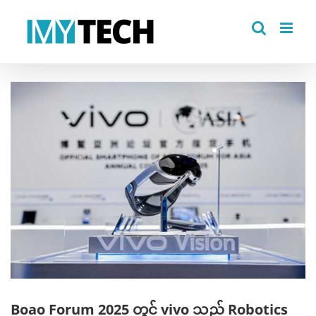
Skip
to
content
View
Larger
Image
Boao Forum 2025 တွင် vivo သည် Robotics