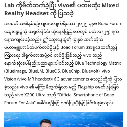
Lab ကိုမိတ်ဆက်ခဲ့ပြီး vivo၏ ပထမဆုံး Mixed
Reality Headset ကို ပြသခဲ့
အာရှတိုက်၏နှစ်စဉ်ကျင်းပလျက်ရှိသော ၂၀၂၅ ခုနှစ် Boao Forum
ဆွေးနွေးပွဲကို တရုတ်နိုင်ငံ၊ ဟိုင်နန်ပြည်နယ်တွင် မတ်လ (၂၅) ရက်
နေ့ကကျင်းပခဲ့သည်။ ဤဆွေးနွေးပွဲ၏ (၄)နှစ် ဆက်တိုက်
မဟာဗျူဟာမိတ်ဖက်တစ်ဦးနှင့် Boao Forum အာရှဒေသ၏ညွှန်
ကြားရေး ဒါရိုက်တာအဖွဲ့ဝင် တစ်ဦးဖြစ်သည့် vivo သည်
နောက်ဆုံးပေါ်နည်းပညာများပါဝင်သည့် Blue Technology Matrix
(BlueImage, BlueLM, BlueOS, BlueChip, BlueVolt)၊ vivo
Vision (vivo MR headset)၊ 6G advancements စသည်တို့ကို ပြသ
ခဲ့သည်။ vivo ၏ မကြာမီထွက်ရှိလာ မည့် Flagship စမတ်ဖုန်းဖြစ်
သည့် vivo X200 Ultra သည် “Official Smartphone of Boao
Forum For Asia” ခေါင်းစဉ်ဖြင့် ဂုဏ်ပြုချီးမြှင့်ခြင်းခံရခဲ့သည်။