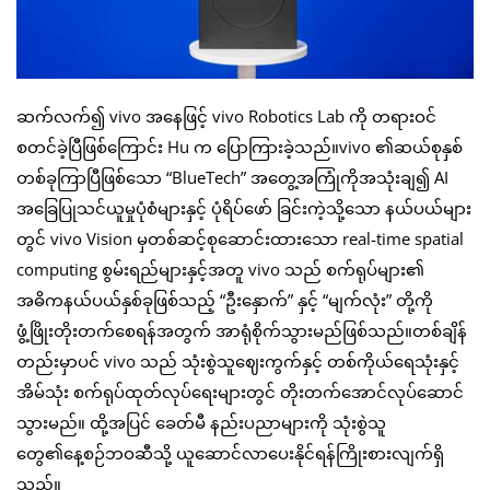
ဆက်လက်၍ vivo အနေဖြင့် vivo Robotics Lab ကို တရားဝင်
စတင်ခဲ့ပြီဖြစ်ကြောင်း Hu က ပြောကြားခဲ့သည်။vivo ၏ဆယ်စုနှစ်
တစ်ခုကြာပြီဖြစ်သော “BlueTech” အတွေ့အကြုံကိုအသုံးချ၍ AI
အခြေပြုသင်ယူမှုပုံစံများနှင့် ပုံရိပ်ဖော် ခြင်းကဲ့သို့သော နယ်ပယ်များ
တွင် vivo Vision မှတစ်ဆင့်စုဆောင်းထားသော real-time spatial
computing စွမ်းရည်များနှင့်အတူ vivo သည် စက်ရုပ်များ၏
အဓိကနယ်ပယ်နှစ်ခုဖြစ်သည့် “ဦးနှောက်” နှင့် “မျက်လုံး” တို့ကို
ဖွံ့ဖြိုးတိုးတက်စေရန်အတွက် အာရုံစိုက်သွားမည်ဖြစ်သည်။တစ်ချိန်
တည်းမှာပင် vivo သည် သုံးစွဲသူဈေးကွက်နှင့် တစ်ကိုယ်ရေသုံးနှင့်
အိမ်သုံး စက်ရုပ်ထုတ်လုပ်ရေးများတွင် တိုးတက်အောင်လုပ်ဆောင်
သွားမည်။ ထို့အပြင် ခေတ်မီ နည်းပညာများကို သုံးစွဲသူ
တွေ၏နေ့စဉ်ဘဝဆီသို့ ယူဆောင်လာပေးနိုင်ရန်ကြိုးစားလျက်ရှိ
သည်။