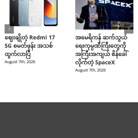
ဈေးချိုတဲ့ Redmi 17
အမေရိကန် ဆက်သွယ်
5G စမတ်ဖုန်း အသစ်
ရေးကုမ္ပဏီကြီးတွေကို
ထွက်လာပြီ
အကြီးအကျယ် စိန်ခေါ်
လိုက်တဲ့ SpaceX
August 7th, 2026
August 7th, 2026