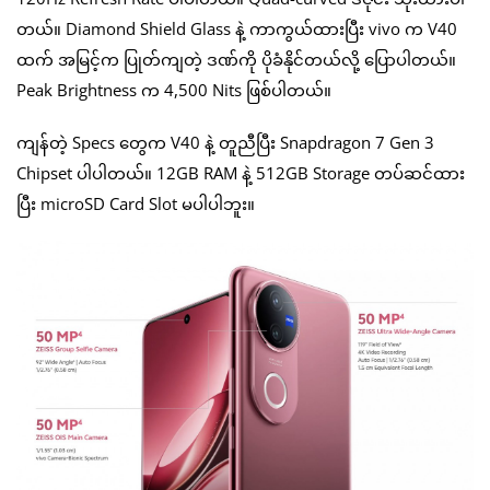
တယ်။ Diamond Shield Glass နဲ့ ကာကွယ်ထားပြီး vivo က V40
ထက် အမြင့်က ပြုတ်ကျတဲ့ ဒဏ်ကို ပိုခံနိုင်တယ်လို့ ပြောပါတယ်။
Peak Brightness က 4,500 Nits ဖြစ်ပါတယ်။
ကျန်တဲ့ Specs တွေက V40 နဲ့ တူညီပြီး Snapdragon 7 Gen 3
Chipset ပါပါတယ်။ 12GB RAM နဲ့ 512GB Storage တပ်ဆင်ထား
ပြီး microSD Card Slot မပါပါဘူး။