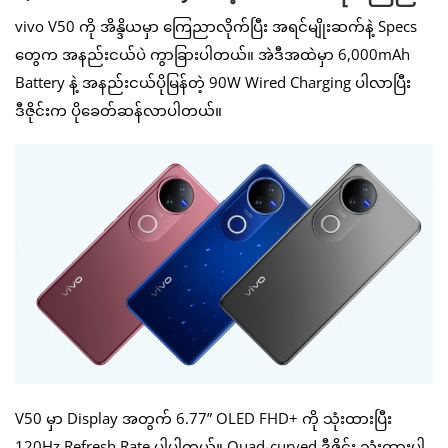
vivo V50 ကို အိန္ဒိယမှာ ကြေညာလိုက်ပြီး အရင်မျိုးဆက်နဲ့ Specs
တွေက အနည်းငယ်ပဲ ကွာခြားပါတယ်။ အဲဒီအထဲမှာ 6,000mAh
Battery နဲ့ အနည်းငယ်ပိုမြန်တဲ့ 90W Wired Charging ပါလာပြီး
ဒီဇိုင်းက ပိုခေတ်ဆန်လာပါတယ်။
V50 မှာ Display အတွက် 6.77” OLED FHD+ ကို သုံးထားပြီး
120Hz Refresh Rate ပါပါတယ်။ Quad-curved ဒီဇိုင်း သုံးထားပါ