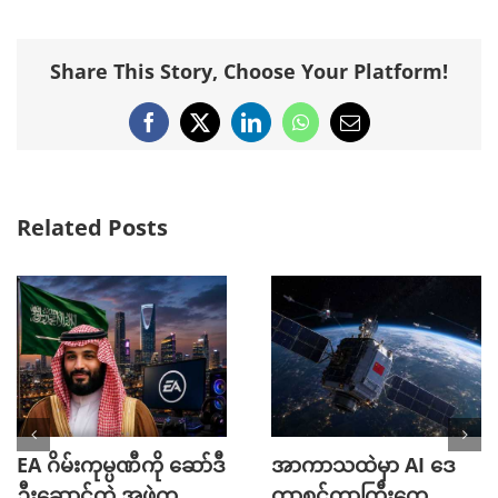
Share This Story, Choose Your Platform!
Facebook
X
LinkedIn
WhatsApp
Email
Related Posts
EA ဂိမ်းကုမ္ပဏီကို ဆော်ဒီ
အာကာသထဲမှာ AI ဒေ
ဦးဆောင်တဲ့ အဖွဲ့က
တာစင်တာကြီးတွေ