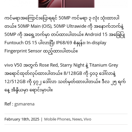
ကင်မရာအကြောင်းပြောရရင် 50MP ကင်မရာ ၃ လုံး သုံးထားပါ
တယ်။ 50MP Main (OIS), 50MP Ultrawide ကို အနောက်ဘက်နဲ့
50MP ကို အရှေ့ဘက်မှာ တပ်ထားပါတယ်။ Android 15 အခြေပြု
Funtouch OS 15 ပါလာပြီး IP68/69 စံနှုန်း၊ In-display
Fingerprint Sensor ထည့်ထားပါတယ်။
vivo V50 အတွက် Rose Red, Starry Night နဲ့ Titanium Grey
အရောင်ထုတ်လုပ်ထားပါတယ်။ 8/128GB ကို ၄၀၃ ဒေါ်လာနဲ့
12/512GB ကို ၄၇၂ ဒေါ်လာ သတ်မှတ်ထားပါတယ်။ ဒီလ ၂၅ ရက်
နေ့ အိန္ဒိယမှာ ရောင်းမှာပါ။
Ref :
gsmarena
February 18th, 2025
|
Mobile Phones
,
News
,
Vivo