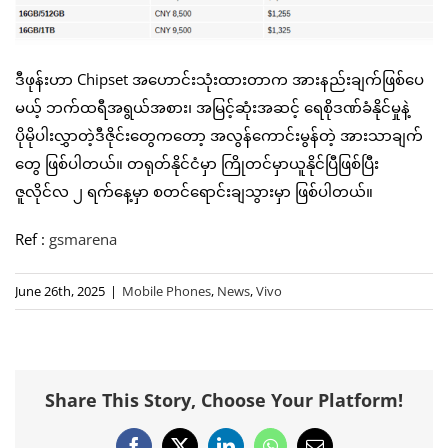
ဒီဖုန်းဟာ Chipset အဟောင်းသုံးထားတာက အားနည်းချက်ဖြစ်ပေ
မယ့် ဘက်ထရီအရွယ်အစား၊ အမြင့်ဆုံးအဆင့် ရေစိုဒဏ်ခံနိုင်မှုနဲ့
ပိုမိုပါးလွှာတဲ့ဒီဇိုင်းတွေကတော့ အလွန်ကောင်းမွန်တဲ့ အားသာချက်
တွေ ဖြစ်ပါတယ်။ တရုတ်နိုင်ငံမှာ ကြိုတင်မှာယူနိုင်ပြီဖြစ်ပြီး
ဇူလိုင်လ ၂ ရက်နေ့မှာ စတင်ရောင်းချသွားမှာ ဖြစ်ပါတယ်။
Ref :
gsmarena
June 26th, 2025
|
Mobile Phones
,
News
,
Vivo
Share This Story, Choose Your Platform!