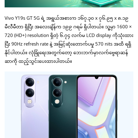
Vivo Y19s GT 5G ရဲ့ အရွယ်အစားက ၁၆၇.၃၀ x ၇၆.၉၅ x ၈.၁၉
မီလီမီတာ ရှိပြီး အလေးချိန်က ၁၉၉ ဂရမ် ရှိပါတယ်။ သူ့မှာ 1600 ×
720 (HD+) resolution ရှိတဲ့ ၆.၇၄ လက်မ LCD display ကိုသုံးထား
ပြီး 90Hz refresh rate နဲ့ အမြင့်ဆုံးတောက်ပမှု 570 nits အထိ ရရှိ
နိုင်ပါတယ်။ လုံခြုံရေးအတွက်တော့ ဘေးဘက်မှာလက်ဗွေရာဆန်
ဆာကို ထည့်သွင်းပေးထားပါတယ်။