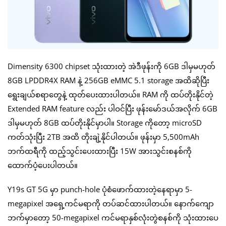
Dimensity 6300 chipset သုံးထားတဲ့ အဲဒီဖုန်းကို 6GB ဒါမှမဟုတ်
8GB LPDDR4X RAM နဲ့ 256GB eMMC 5.1 storage အထိဆိုပြီး
ရွေးချယ်စရာတွေနဲ့ ထုတ်ပေးထားပါတယ်။ RAM ကို ထပ်တိုးနိုင်တဲ့
Extended RAM feature လည်း ပါဝင်ပြီး ဖုန်းမော်ဒယ်အလိုက် 6GB
ဒါမှမဟုတ် 8GB ထပ်တိုးနိုင်မှာပါ။ Storage ကိုတော့ microSD
ကတ်သုံးပြီး 2TB အထိ တိုးချဲ့နိုင်ပါတယ်။ ဖုန်းမှာ 5,500mAh
ဘက်ထရီကို ထည့်သွင်းပေးထားပြီး 15W အားသွင်းစနစ်ကို
ထောက်ပံ့ပေးပါတယ်။
Y19s GT 5G မှာ punch-hole ပုံစံဖောက်ထားတဲ့နေရာမှာ 5-
megapixel အရှေ့ကင်မရာကို တပ်ဆင်ထားပါတယ်။ နောက်ကျော
ဘက်မှာတော့ 50-megapixel ကင်မရာနှစ်လုံးတွဲစနစ်ကို သုံးထားပေ