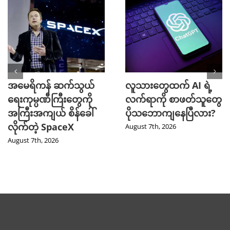
အမေရိကန် ဆက်သွယ်
လူသားတွေထက် AI ရဲ့
ရေးကုမ္ပဏီကြီးတွေကို
လက်ရာကို စာဖတ်သူတွေ
အကြီးအကျယ် စိန်ခေါ်
ပိုသဘောကျနေပြီလား?
လိုက်တဲ့ SpaceX
August 7th, 2026
August 7th, 2026