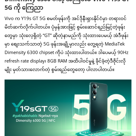
5G ကို ကြေညာ
Vivo က Y19s GT 5G စမတ်ဖုန်းကို အင်ဒိုနီးရှားနိုင်ငံမှာ တရားဝင်
မိတ်ဆက်လိုက်ပါတယ်။ ပုံမှန်အားဖြင့် စွမ်းဆောင်ရည်မြင့်တဲ့ဖုန်း
တွေမှာ သုံးလေ့ရှိတဲ့ “GT” ဆိုတဲ့နာမည်ကို သုံးထားပေမယ့် အဲဒီဖုန်း
မှာ စျေးသက်သာတဲ့ 5G ဖုန်းအချို့မှာလည်း တွေ့ရတဲ့ MediaTek
Dimensity 6300 chipset ကိုပဲ သုံးထားပါတယ်။ ဒါပေမယ့် 90Hz
refresh rate display၊ 8GB RAM အထိပါဝင်မှုနဲ့ ခိုင်ခံ့တဲ့ဒီဇိုင်းလို
မျိုး မှတ်သားလောက်တဲ့ စွမ်းရည်တွေတော့ ပါလာပါတယ်။