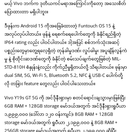
မယ့် Vivo ဘက်က ဒုတိယကင်မရာအကြောင်းကိုတော့ အသေးစိတ်
ပြောထားတာ မရှိပါဘူး။
ဒီဖုန်းက Android 15 ကိုအခြေခံထားတဲ့ Funtouch OS 15 နဲ့
အလုပ်လုပ်ပါတယ်။ ဖုန်နဲ့ ရေစက်ရေပေါက်တွေကို ခံနိုင်ရည်ရှိတဲ့
IP64 rating လည်း ပါဝင်ပါတယ်။ ဒါ့အပြင် စစ်ဘက်သုံးအဆင့်
ပစ္စည်းတွေမှာတွေ့ရလေ့ရှိတဲ့ တုန်ခါမှုဒဏ်၊ လှုပ်ခါမှု၊ အပူချိန်လွန်ကဲ
မှု နဲ့ စိုထိုင်းဆဒဏ်တွေကို ခံနိုင်တဲ့ စမ်းသပ်ချက်တွေဖြစ်တဲ့ MIL-
STD-810H စံနှုန်းနဲ့လည်း ကိုက်ညီမှုရှိတယ်လို့ သိရပါတယ်။ ဖုန်းမှာ
dual SIM, 5G, Wi-Fi 5, Bluetooth 5.2, NFC နဲ့ USB-C ပေါက်တို့
လို တခြား feature တွေလည်း ပါဝင်ပါသေးတယ်။
Vivo Y19s GT 5G ကို အင်ဒိုနီးရှားမှာ စတင်ရောင်းချသွားမှာဖြစ်ပြီး
6GB RAM + 128GB storage မော်ဒယ်အတွက် အင်ဒိုနီးရှားရူပီယာ
၁,၉၉၉,၀၀၀ (ဒေါ်လာ ၁၂၀ ဝန်းကျင်)၊ 8GB RAM + 128GB
storage မော်ဒယ်အတွက် ရူပီယာ ၂,၁၉၉,၀၀၀ နဲ့ 8GB RAM +
256GB storage မော်ဒယ်အတွက် ရူပီယာ ၂,၃၉၉,၀၀၀ ဆိုပြီး