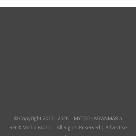
© Copyright 2017 -
2026
|
MYTECH MYANMAR
a
RFOX Media
Brand | All Rights Reserved |
Advertise