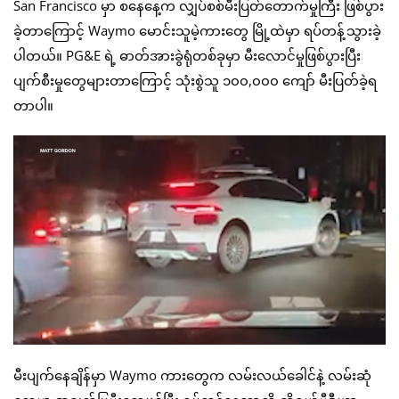
San Francisco မှာ စနေနေ့က လျှပ်စစ်မီးပြတ်တောက်မှုကြီး ဖြစ်ပွား
ခဲ့တာကြောင့် Waymo မောင်းသူမဲ့ကားတွေ မြို့ထဲမှာ ရပ်တန့်သွားခဲ့
ပါတယ်။ PG&E ရဲ့ ဓာတ်အားခွဲရုံတစ်ခုမှာ မီးလောင်မှုဖြစ်ပွားပြီး
ပျက်စီးမှုတွေများတာကြောင့် သုံးစွဲသူ ၁၀၀,၀၀၀ ကျော် မီးပြတ်ခဲ့ရ
တာပါ။
မီးပျက်နေချိန်မှာ Waymo ကားတွေက လမ်းလယ်ခေါင်နဲ့ လမ်းဆုံ