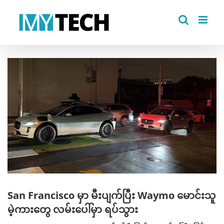
Skip
to
content
View
Larger
Image
San Francisco မှာ မီးပျက်ပြီး Waymo မောင်းသူ
မဲ့ကားတွေ လမ်းပေါ်မှာ ရပ်သွား