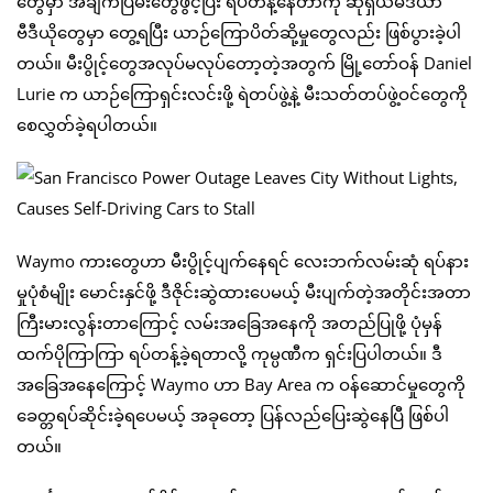
တွေမှာ အချက်ပြမီးတွေဖွင့်ပြီး ရပ်တန့်နေတာကို ဆိုရှယ်မီဒီယာ
ဗီဒီယိုတွေမှာ တွေ့ရပြီး ယာဉ်ကြောပိတ်ဆို့မှုတွေလည်း ဖြစ်ပွားခဲ့ပါ
တယ်။ မီးပွိုင့်တွေအလုပ်မလုပ်တော့တဲ့အတွက် မြို့တော်ဝန် Daniel
Lurie က ယာဉ်ကြောရှင်းလင်းဖို့ ရဲတပ်ဖွဲ့နဲ့ မီးသတ်တပ်ဖွဲ့ဝင်တွေကို
စေလွှတ်ခဲ့ရပါတယ်။
Waymo ကားတွေဟာ မီးပွိုင့်ပျက်နေရင် လေးဘက်လမ်းဆုံ ရပ်နား
မှုပုံစံမျိုး မောင်းနှင်ဖို့ ဒီဇိုင်းဆွဲထားပေမယ့် မီးပျက်တဲ့အတိုင်းအတာ
ကြီးမားလွန်းတာကြောင့် လမ်းအခြေအနေကို အတည်ပြုဖို့ ပုံမှန်
ထက်ပိုကြာကြာ ရပ်တန့်ခဲ့ရတာလို့ ကုမ္ပဏီက ရှင်းပြပါတယ်။ ဒီ
အခြေအနေကြောင့် Waymo ဟာ Bay Area က ဝန်ဆောင်မှုတွေကို
ခေတ္တရပ်ဆိုင်းခဲ့ရပေမယ့် အခုတော့ ပြန်လည်ပြေးဆွဲနေပြီ ဖြစ်ပါ
တယ်။