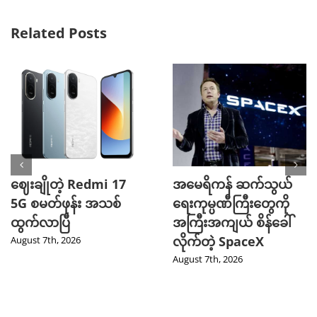
Related Posts
ဈေးချိုတဲ့ Redmi 17
အမေရိကန် ဆက်သွယ်
5G စမတ်ဖုန်း အသစ်
ရေးကုမ္ပဏီကြီးတွေကို
ထွက်လာပြီ
အကြီးအကျယ် စိန်ခေါ်
လိုက်တဲ့ SpaceX
August 7th, 2026
August 7th, 2026