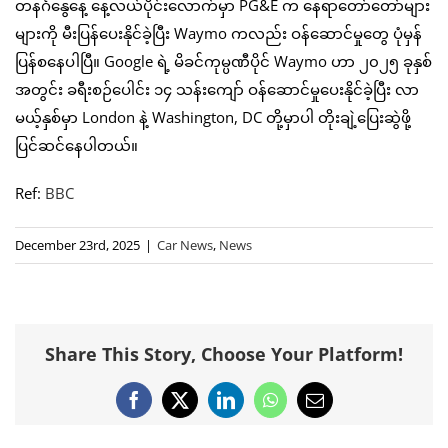
တနင်္ဂနွေနေ့ နေ့လယ်ပိုင်းလောက်မှာ PG&E က နေရာတော်တော်များ
များကို မီးပြန်ပေးနိုင်ခဲ့ပြီး Waymo ကလည်း ဝန်ဆောင်မှုတွေ ပုံမှန်
ပြန်စနေပါပြီ။ Google ရဲ့ မိခင်ကုမ္ပဏီပိုင် Waymo ဟာ ၂၀၂၅ ခုနှစ်
အတွင်း ခရီးစဉ်ပေါင်း ၁၄ သန်းကျော် ဝန်ဆောင်မှုပေးနိုင်ခဲ့ပြီး လာ
မယ့်နှစ်မှာ London နဲ့ Washington, DC တို့မှာပါ တိုးချဲ့ပြေးဆွဲဖို့
ပြင်ဆင်နေပါတယ်။
Ref:
BBC
December 23rd, 2025
|
Car News
,
News
Share This Story, Choose Your Platform!
Facebook
X
LinkedIn
WhatsApp
Email