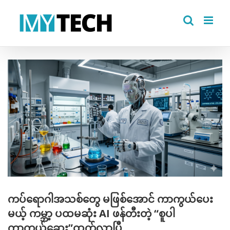
Skip
to
content
View
Larger
Image
ကပ်ရောဂါအသစ်တွေ မဖြစ်အောင် ကာကွယ်ပေး
မယ့် ကမ္ဘာ့ ပထမဆုံး AI ဖန်တီးတဲ့ “စူပါ
ကာကွယ်ဆေး”ထွက်လာပြီ