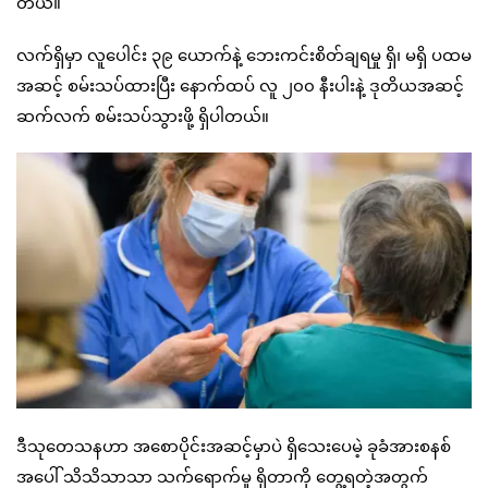
တယ်။
လက်ရှိမှာ လူပေါင်း ၃၉ ယောက်နဲ့ ဘေးကင်းစိတ်ချရမှု ရှိ၊ မရှိ ပထမ
အဆင့် စမ်းသပ်ထားပြီး နောက်ထပ် လူ ၂၀၀ နီးပါးနဲ့ ဒုတိယအဆင့်
ဆက်လက် စမ်းသပ်သွားဖို့ ရှိပါတယ်။
ဒီသုတေသနဟာ အစောပိုင်းအဆင့်မှာပဲ ရှိသေးပေမဲ့ ခုခံအားစနစ်
အပေါ် သိသိသာသာ သက်ရောက်မှု ရှိတာကို တွေ့ရတဲ့အတွက်