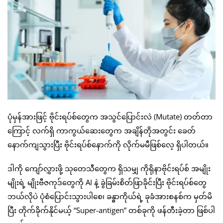
ပုံမှန်အားဖြင့် ဗိုင်းရပ်စ်တွေက အသွင်ပြောင်းလဲ (Mutate) တတ်တာ
ကြောင့် လက်ရှိ ကာကွယ်ဆေးတွေက အချိန်တိုအတွင်း ခေတ်
နောက်ကျသွားပြီး ဗိုင်းရပ်စ်နောက်ကို လိုက်မမီဖြစ်လေ့ ရှိပါတယ်။
ဒါကို ကျော်လွှားဖို့ သုတေသီတွေက ရှိသမျှ ကိုရိုနာဗိုင်းရပ်စ် အမျိုး
မျိုးရဲ့ မျိုးဗီဇကုဒ်တွေကို AI နဲ့ ခွဲခြမ်းစိတ်ဖြာခိုင်းပြီး ဗိုင်းရပ်စ်တွေ
ဘယ်လိုပဲ ပုံစံပြောင်းသွားပါစေ၊ ခန္ဓာကိုယ်ရဲ့ ခုခံအားစနစ်က မှတ်မိ
ပြီး တိုက်ခိုက်နိုင်မယ့် “Super-antigen” တစ်ခုကို ဖန်တီးခဲ့တာ ဖြစ်ပါ