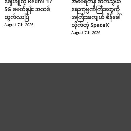
ဈေးချိုတဲ့ Redmi 17
အမေရိကန် ဆက်သွယ်
5G စမတ်ဖုန်း အသစ်
ရေးကုမ္ပဏီကြီးတွေကို
ထွက်လာပြီ
အကြီးအကျယ် စိန်ခေါ်
လိုက်တဲ့ SpaceX
August 7th, 2026
August 7th, 2026