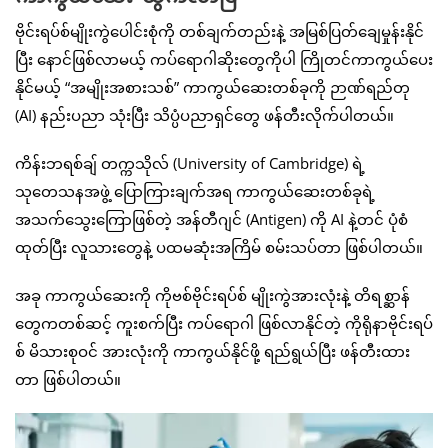
ဗိုင်းရပ်စ်မျိုးကွဲပေါင်းစုံကို တစ်ချက်တည်းနဲ့ အမြစ်ပြတ်ချေမှုန်းနိုင်
ပြီး နောင်ဖြစ်လာမယ့် ကပ်ရောဂါဆိုးတွေကိုပါ ကြိုတင်ကာကွယ်ပေး
နိုင်မယ့် “အမျိုးအစားသစ်” ကာကွယ်ဆေးတစ်ခုကို ဉာဏ်ရည်တု
(AI) နည်းပညာ သုံးပြီး သိပ္ပံပညာရှင်တွေ ဖန်တီးလိုက်ပါတယ်။
ကိန်းဘရစ်ချ် တက္ကသိုလ် (University of Cambridge) ရဲ့
သုတေသနအဖွဲ့ ပြောကြားချက်အရ ကာကွယ်ဆေးတစ်ခုရဲ့
အသက်သွေးကြောဖြစ်တဲ့ အန်တီဂျင် (Antigen) ကို AI နဲ့တင် ပုံစံ
ထုတ်ပြီး လူသားတွေနဲ့ ပထမဆုံးအကြိမ် စမ်းသပ်တာ ဖြစ်ပါတယ်။
အခု ကာကွယ်ဆေးကို ကိုဗစ်ဗိုင်းရပ်စ် မျိုးကွဲအားလုံးနဲ့ တိရစ္ဆာန်
တွေကတစ်ဆင့် ကူးစက်ပြီး ကပ်ရောဂါ ဖြစ်လာနိုင်တဲ့ ကိုရိုနာဗိုင်းရပ်
စ် မိသားစုဝင် အားလုံးကို ကာကွယ်နိုင်ဖို့ ရည်ရွယ်ပြီး ဖန်တီးထား
တာ ဖြစ်ပါတယ်။