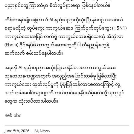
ပညာရှင်တွေကြားထဲမှာ စိတ်လှုပ်ရှားစရာ ဖြစ်နေပါတယ်။
ကိန်းဘရစ်ချ်အဖွဲ့ဟာ ဒီ AI နည်းပညာကိုသုံးပြီး နှစ်စဉ် အသစ်လဲ
စရာမလိုတဲ့ တုပ်ကွေး ကာကွယ်ဆေး၊ ကြက်ငှက်တုပ်ကွေး (H5N1)
ကာကွယ်ဆေးအပြင် လက်ရှိ ကာကွယ်ဆေးမရှိသေးတဲ့ အီဘိုလာ
(Ebola) ဗိုင်းရပ်စ် ကာကွယ်ဆေးတွေကိုပါ တိရစ္ဆာန်တွေနဲ့
ဆက်လက် စမ်းသပ်နေပါတယ်။
အခုလို AI နည်းပညာ အသုံးပြုလာနိုင်တာဟာ ကာကွယ်ဆေး
သုတေသနကဏ္ဍအတွက် အလှည့်အပြောင်းတစ်ခု ဖြစ်လာပြီး
ကာကွယ်ဆေး ထုတ်လုပ်မှုကို ပိုမိုမြန်ဆန်လာစေတာကြောင့် လူ့
သက်တမ်းပေါင်းများစွာကို ကယ်တင်ပေးနိုင်လိမ့်မယ်လို့ ပညာရှင်
တွေက သုံးသပ်ထားပါတယ်။
Ref:
bbc
June 5th, 2026
|
AI
,
News