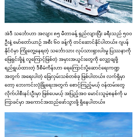
အဲဒီ သင်္ဘောဟာ အလျား ၈၅ မီတာခန့် ရှည်လျားပြီး ခရီးသည် ၅၀၀
ဦးနဲ့ မော်တော်ယာဉ် အစီး ၆၀ ခန့်ကို တင်ဆောင်နိုင်ပါတယ်။ ဂျပန်
နိုင်ငံမှာ ကြုံတွေ့နေရတဲ့ သင်္ဘောသား လုပ်သားရှားပါးမှု ပြဿနာကို
ဖြေရှင်းဖို့နဲ့ လူကြောင့်ဖြစ်တဲ့ အမှားအယွင်းတွေကို လျှော့ချဖို့
ရည်ရွယ်ထားတဲ့ ဒီစီမံကိန်းဟာ ရေကြောင်းပို့ဆောင်ရေးကဏ္ဍ
အတွက် အရေးပါတဲ့ ခြေလှမ်းသစ်တစ်ခု ဖြစ်ပါတယ်။ လက်ရှိမှာ
တော့ ဘေးကင်းလုံခြုံရေးအတွက် စောင့်ကြည့်မယ့် ဝန်ထမ်းတွေ
လိုက်ပါစီးနင်းဦးမှာ ဖြစ်ပေမယ့် အပြည့်အဝ မောင်းသူမဲ့စနစ်ကို မ
ကြာခင်မှာ အကောင်အထည်ဖော်သွားဖို့ ရှိနေပါတယ်။