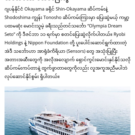
ဂျပန်နိုင်ငံ Okayama ခရိုင် Shin-Okayama ဆိပ်ကမ်းနဲ့
Shodoshima ကျွန်း Tonosho ဆိပ်ကမ်းကြားမှာ ပြေးဆွဲမယ့် ကမ္ဘာ့
ပထမဆုံး မောင်းသူမဲ့ ခရီးသည်တင်သင်္ဘော “Olympia Dream
Seto” ကို ဒီဇင်ဘာ ၁၁ ရက်မှာ စတင်ပြေးဆွဲလိုက်ပါတယ်။ Ryobi
Holdings နဲ့ Nippon Foundation တို့ ပူးပေါင်းဆောင်ရွက်ထားတဲ့
အဲဒီ သင်္ဘောဟာ အာရုံခံကိရိယာ (Sensors) တွေ အသုံးပြုပြီး
အတားအဆီးတွေကို အလိုအလျောက် ရှောင်ကွင်းမောင်းနှင်နိုင်သလို
ဆိပ်ကမ်းကပ်တာနဲ့ ထွက်ခွာတာတွေကိုလည်း လူအကူအညီမပါဘဲ
လုပ်ဆောင်နိုင်စွမ်း ရှိပါတယ်။