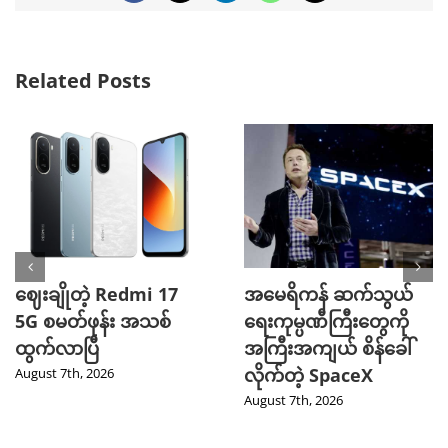
Related Posts
ဈေးချိုတဲ့ Redmi 17
အမေရိကန် ဆက်သွယ်
5G စမတ်ဖုန်း အသစ်
ရေးကုမ္ပဏီကြီးတွေကို
ထွက်လာပြီ
အကြီးအကျယ် စိန်ခေါ်
လိုက်တဲ့ SpaceX
August 7th, 2026
August 7th, 2026