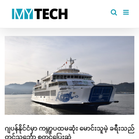
Skip
to
content
View
Larger
Image
ဂျပန်နိုင်ငံမှာ ကမ္ဘာ့ပထမဆုံး မောင်းသူမဲ့ ခရီးသည်
တင်သင်္ဘော စတင်ပြေးဆွဲ