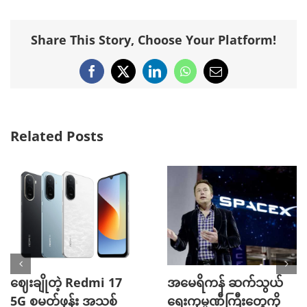
Share This Story, Choose Your Platform!
Facebook
X
LinkedIn
WhatsApp
Email
Related Posts
ဈေးချိုတဲ့ Redmi 17
အမေရိကန် ဆက်သွယ်
5G စမတ်ဖုန်း အသစ်
ရေးကုမ္ပဏီကြီးတွေကို