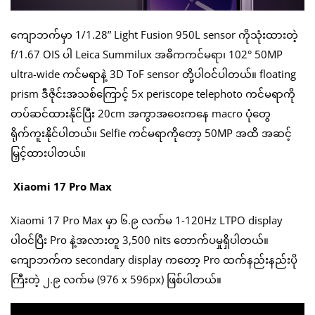
ကျောဘက်မှာ 1/1.28” Light Fusion 950L sensor ကိုသုံးထားတဲ့
f/1.67 OIS ပါ Leica Summilux အဓိကကင်မရာ၊ 102° 50MP
ultra-wide ကင်မရာနဲ့ 3D ToF sensor တို့ပါဝင်ပါတယ်။ floating
prism ဒီဇိုင်းအသစ်ကြောင့် 5x periscope telephoto ကင်မရာကို
တပ်ဆင်ထားနိုင်ပြီး 20cm အကွာအဝေးကနေ macro ပုံတွေ
ရိုက်ကူးနိုင်ပါတယ်။ Selfie ကင်မရာကိုတော့ 50MP အထိ အဆင့်
မြှင့်ထားပါတယ်။
Xiaomi 17 Pro Max
Xiaomi 17 Pro Max မှာ ၆.၉ လက်မ 1-120Hz LTPO display
ပါဝင်ပြီး Pro နဲ့အလားတူ 3,500 nits တောက်ပမှုရှိပါတယ်။
ကျောဘက်က secondary display ကတော့ Pro ထက်နည်းနည်းပို
ကြီးတဲ့ ၂.၉ လက်မ (976 x 596px) ဖြစ်ပါတယ်။