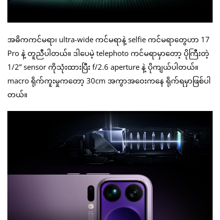
အဓိကကင်မရာ၊ ultra-wide ကင်မရာနဲ့ selfie ကင်မရာတွေဟာ 17
Pro နဲ့ တူညီပါတယ်။ ဒါပေမဲ့ telephoto ကင်မရာမှာတော့ ပိုကြီးတဲ့
1/2” sensor ကိုသုံးထားပြီး f/2.6 aperture နဲ့ ပိုကျယ်ပါတယ်။
macro ရိုက်ကူးမှုကတော့ 30cm အကွာအဝေးကနေ ရိုက်ရမှာဖြစ်ပါ
တယ်။