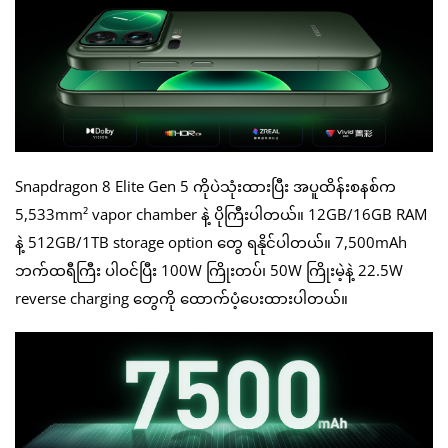
Snapdragon 8 Elite Gen 5 ကိုပဲသုံးထားပြီး အပူထိန်းစနစ်က
5,533mm² vapor chamber နဲ့ ပိုကြီးပါတယ်။ 12GB/16GB RAM
နဲ့ 512GB/1TB storage option တွေ ရနိုင်ပါတယ်။ 7,500mAh
ဘက်ထရီကြီး ပါဝင်ပြီး 100W ကြိုးတပ်၊ 50W ကြိုးမဲ့နဲ့ 22.5W
reverse charging တွေကို ထောက်ပံ့ပေးထားပါတယ်။