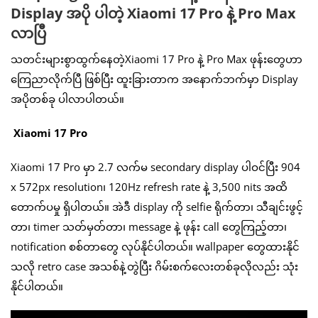
Display အပို ပါတဲ့ Xiaomi 17 Pro နဲ့ Pro Max
လာပြီ
သတင်းများစွာထွက်နေတဲ့Xiaomi 17 Pro နဲ့ Pro Max ဖုန်းတွေဟာ
ကြေညာလိုက်ပြီ ဖြစ်ပြီး ထူးခြားတာက အနောက်ဘက်မှာ Display
အပိုတစ်ခု ပါလာပါတယ်။
Xiaomi 17 Pro
Xiaomi 17 Pro မှာ 2.7 လက်မ secondary display ပါဝင်ပြီး 904
x 572px resolution၊ 120Hz refresh rate နဲ့ 3,500 nits အထိ
တောက်ပမှု ရှိပါတယ်။ အဲဒီ display ကို selfie ရိုက်တာ၊ သီချင်းဖွင့်
တာ၊ timer သတ်မှတ်တာ၊ message နဲ့ ဖုန်း call တွေကြည့်တာ၊
notification စစ်တာတွေ လုပ်နိုင်ပါတယ်။ wallpaper တွေထားနိုင်
သလို retro case အသစ်နဲ့တွဲပြီး ဂိမ်းစက်လေးတစ်ခုလိုလည်း သုံး
နိုင်ပါတယ်။