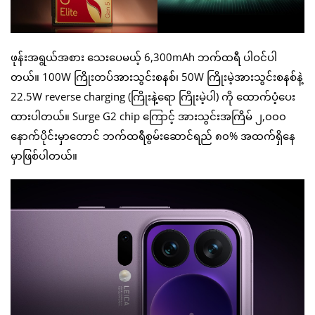
ဖုန်းအရွယ်အစား သေးပေမယ့် 6,300mAh ဘက်ထရီ ပါဝင်ပါ
တယ်။ 100W ကြိုးတပ်အားသွင်းစနစ်၊ 50W ကြိုးမဲ့အားသွင်းစနစ်နဲ့
22.5W reverse charging (ကြိုးနဲ့ရော ကြိုးမဲ့ပါ) ကို ထောက်ပံ့ပေး
ထားပါတယ်။ Surge G2 chip ကြောင့် အားသွင်းအကြိမ် ၂,၀၀၀
နောက်ပိုင်းမှာတောင် ဘက်ထရီစွမ်းဆောင်ရည် ၈၀% အထက်ရှိနေ
မှာဖြစ်ပါတယ်။