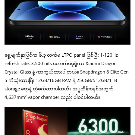
ရှေ့မျက်နှာပြင်က ၆.၃ လက်မ LTPO panel ဖြစ်ပြီး 1-120Hz
refresh rate, 3,500 nits တောက်ပမှုရှိကာ Xiaomi Dragon
Crystal Glass နဲ့ ကာကွယ်ထားပါတယ်။ Snapdragon 8 Elite Gen
5 ကိုသုံးထားပြီး 12GB/16GB RAM နဲ့ 256GB/512GB/1TB
storage တွေနဲ့ တွဲဖက်ထားပါတယ်။ အပူထိန်းစနစ်အတွက်
4,637mm² vapor chamber လည်း ပါဝင်ပါတယ်။