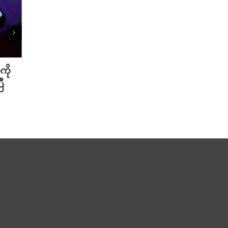
ကို
Meta ရဲ့ AI မော်ဒယ် အင်တာနက်
Xiao
ီ
ချိတ်ဆက်ကာ အခြားကုမ္ပဏီတစ်ခု
ဆာနဲ့
ကို ဟက်ခ်လုပ်ခဲ့
Redmi
August 6th, 2026
August 