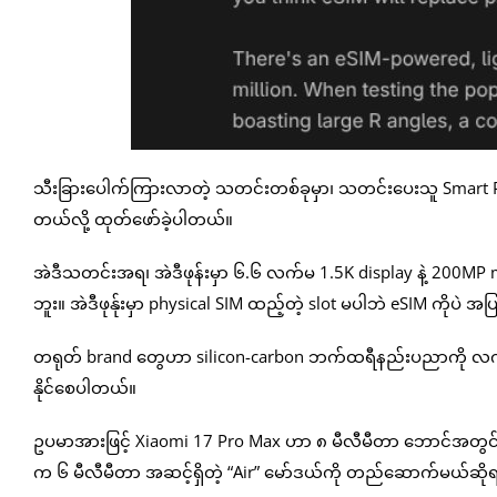
သီးခြားပေါက်ကြားလာတဲ့ သတင်းတစ်ခုမှာ၊ သတင်းပေးသူ Smart Pik
တယ်လို့ ထုတ်ဖော်ခဲ့ပါတယ်။
အဲဒီသတင်းအရ၊ အဲဒီဖုန်းမှာ ၆.၆ လက်မ 1.5K display နဲ့ 200MP m
ဘူး။ အဲဒီဖုန်ုးမှာ physical SIM ထည့်တဲ့ slot မပါဘဲ eSIM ကိ
တရုတ် brand တွေဟာ silicon-carbon ဘက်ထရီနည်းပညာကို လက်ခံ
နိုင်စေပါတယ်။
ဥပမာအားဖြင့် Xiaomi 17 Pro Max ဟာ ၈ မီလီမီတာ ဘောင်အတွင်း
က ၆ မီလီမီတာ အဆင့်ရှိတဲ့ “Air” မော်ဒယ်ကို တည်ဆောက်မယ်ဆိုရ