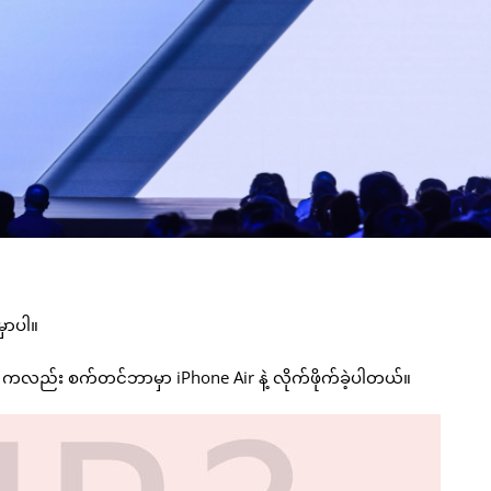
မှာပါ။
 ကလည်း စက်တင်ဘာမှာ iPhone Air နဲ့ လိုက်ဖိုက်ခဲ့ပါတယ်။