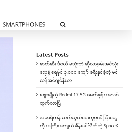
SMARTPHONES
Latest Posts
ဓာတ်ဆီ၊ ဒီဇယ် မသုံးဘဲ ဆိုလာစွမ်းအင်သုံး
လှေနဲ့ ရေမိုင် ၃,၀၀၀ ကျော် ခရီးနှင်ခဲ့တဲ့ ဖင်
လန်အင်ဂျင်နီယာ
ဈေးချိုတဲ့ Redmi 17 5G စမတ်ဖုန်း အသစ်
ထွက်လာပြီ
အမေရိကန် ဆက်သွယ်ရေးကုမ္ပဏီကြီးတွေ
ကို အကြီးအကျယ် စိန်ခေါ်လိုက်တဲ့ SpaceX