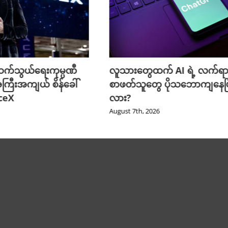
က်သွယ်ရေးကုမ္ပဏီ
လူသားတွေထက် AI ရဲ့ လက်ရာ
ကြီးအကျယ် စိန်ခေါ်
စာဖတ်သူတွေ ပိုသဘောကျနေပြ
aceX
လား?
August 7th, 2026