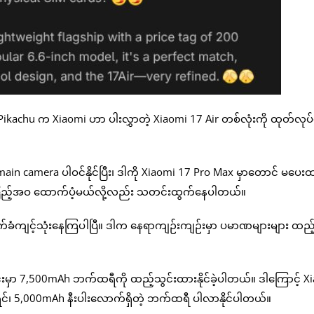
achu က Xiaomi ဟာ ပါးလွှာတဲ့ Xiaomi 17 Air တစ်လုံးကို ထုတ်လုပ်နေ
ain camera ပါဝင်နိုင်ပြီး၊ ဒါကို Xiaomi 17 Pro Max မှာတောင် မပေး
ုပဲ အပြည့်အဝ ထောက်ပံ့မယ်လို့လည်း သတင်းထွက်နေပါတယ်။
ကျင့်သုံးနေကြပါပြီ။ ဒါက နေရာကျဉ်းကျဉ်းမှာ ပမာဏများများ ထည့်
မှာ 7,500mAh ဘက်ထရီကို ထည့်သွင်းထားနိုင်ခဲ့ပါတယ်။ ဒါကြောင့် X
င်၊ 5,000mAh နီးပါးလောက်ရှိတဲ့ ဘက်ထရီ ပါလာနိုင်ပါတယ်။