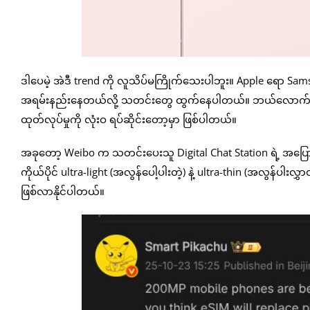
ဒါပေမဲ့ အဲဒီ trend ကို လူသိပ်မကြိုက်သေးပါဘူး။ Apple ရော Sam
အရမ်းနည်းနေတယ်လို့ သတင်းတွေ ထွက်နေပါတယ်။ ဘယ်လောက်တောင်
ထုတ်လုပ်မှုကို လုံးဝ ရပ်ဆိုင်းတော့မှာ ဖြစ်ပါတယ်။
အခုတော့ Weibo က သတင်းပေးသူ Digital Chat Station ရဲ့ အပြောအ
ကိုယ်ပိုင် ultra-light (အလွန်ပေါ့ပါးတဲ့) နဲ့ ultra-thin (အလွန်ပါး
ဖြစ်လာနိုင်ပါတယ်။