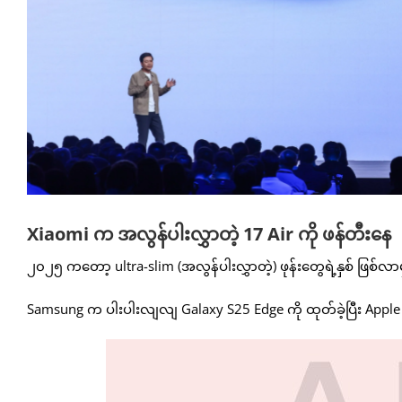
Xiaomi က အလွန်ပါးလွှာတဲ့ 17 Air ကို ဖန်တီးနေ
၂၀၂၅ ကတော့ ultra-slim (အလွန်ပါးလွှာတဲ့) ဖုန်းတွေရဲ့နှစ် ဖြစ်လာ
Samsung က ပါးပါးလျလျ Galaxy S25 Edge ကို ထုတ်ခဲ့ပြီး Apple