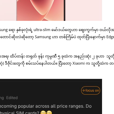
sung ရော နှစ်ခုလုံးရဲ့ ultra-slim မော်ဒယ်တွေဟာ ဈေးကွက်မှာ ဝယ်လို
ဆိုးလဲဆိုတော့ Samsung ဟာ တစ်ကြိမ်ပဲ ထုတ်ပြီးနောက်မှာ Edge 
ရ၊ ထိပ်တန်း တရုတ် ဖုန်း ကုမ္ပဏီ ၅ ခုထဲက အနည်းဆုံး ၂ ခုဟာ သူတို
လွှာတဲ့) ဒီဇိုင်းတွေကို စမ်းသပ်နေပါတယ်။ ပြီးတော့ Xiaomi က သူတို့ထဲက တစ