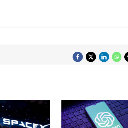
Facebook
X
LinkedIn
What