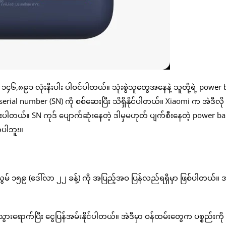
၄၆,၈၉၁ လုံးနီးပါး ပါဝင်ပါတယ်။ သုံးစွဲသူတွေအနေနဲ့ သူတို့ရဲ့ power
ဲ့ serial number (SN) ကို စစ်ဆေးပြီး သိရှိနိုင်ပါတယ်။ Xiaomi က အဲဒီလို
ားပါတယ်။ SN ကုဒ် ပျောက်ဆုံးနေတဲ့ ဒါမှမဟုတ် ပျက်စီးနေတဲ့ power b
်ပါဘူး။
့ ယွမ် ၁၅၉ (ဒေါ်လာ ၂၂ ခန့်) ကို အပြည့်အဝ ပြန်လည်ရရှိမှာ ဖြစ်ပါတယ်။ အ
ွားရောက်ပြီး ငွေပြန်အမ်းနိုင်ပါတယ်။ အဲဒီမှာ ဝန်ထမ်းတွေက ပစ္စည်းကို