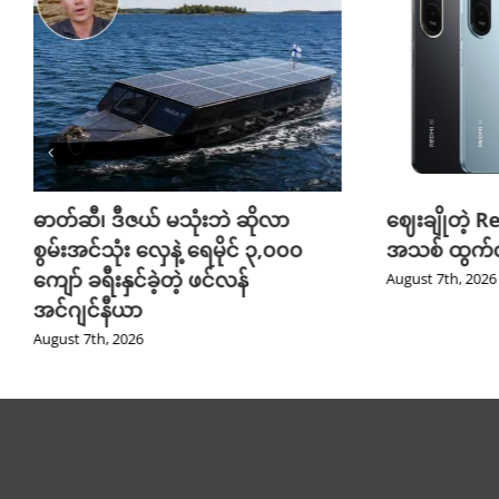
ဓာတ်ဆီ၊ ဒီဇယ် မသုံးဘဲ ဆိုလာ
ဈေးချိုတဲ့ R
စွမ်းအင်သုံး လှေနဲ့ ရေမိုင် ၃,၀၀၀
အသစ် ထွက်လ
ကျော် ခရီးနှင်ခဲ့တဲ့ ဖင်လန်
August 7th, 2026
အင်ဂျင်နီယာ
August 7th, 2026