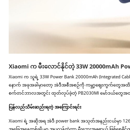
Xiaomi က မီးလောင်နိုင်တဲ့ 33W 20000mAh Po
Xiaomi က သူရဲ့ 33W Power Bank 20000mAh (Integrated Cable) 
နောက် အခုအခါမှာတော့ အဲဒီအစီအစဉ်ကို ကမ္ဘာ့ဈေးကွက်တွေအထိ တ
စက်တင်ဘာလအတွင်း ထုတ်လုပ်ခဲ့တဲ့ PB2030MI မော်ဒယ်တွေအတ
ပြန်လည်သိမ်းဆည်းရတဲ့ အကြောင်းရင်း
Xiaomi ရဲ့ အဆိုအရ အဲဒီ power bank အသုတ်အနည်းငယ်မှာ 12628
အခြေအနေတစ်ချို့မှာ အပူလွန်ကဲကာ မီးဘေးအန္တရာယ် ဖြစ်စေနိုင်