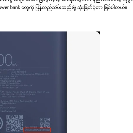
ာ power bank တွေကို ပြန်လည်သိမ်းဆည်းဖို့ ဆုံးဖြတ်ခဲ့တာ ဖြစ်ပါတယ်။