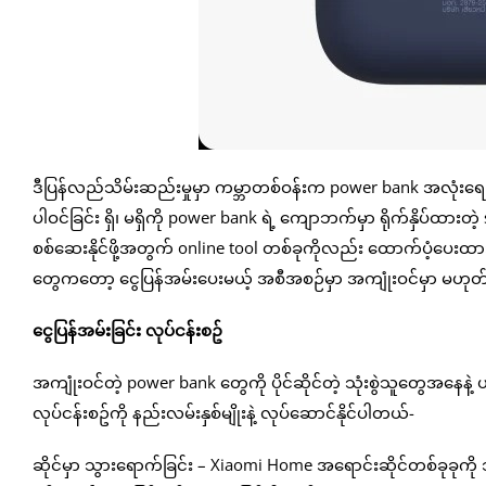
ဒီပြန်လည်သိမ်းဆည်းမှုမှာ ကမ္ဘာတစ်ဝန်းက power bank အလုံးရေ ၁
ပါဝင်ခြင်း ရှိ၊ မရှိကို power bank ရဲ့ ကျောဘက်မှာ ရိုက်နှိပ်ထားတ
စစ်ဆေးနိုင်ဖို့အတွက် online tool တစ်ခုကိုလည်း ထောက်ပံ့ပေးထ
တွေကတော့ ငွေပြန်အမ်းပေးမယ့် အစီအစဉ်မှာ အကျုံးဝင်မှာ မဟုတ
ငွေပြန်အမ်းခြင်း လုပ်ငန်းစဥ်
အကျုံးဝင်တဲ့ power bank တွေကို ပိုင်ဆိုင်တဲ့ သုံးစွဲသူတွေအနေနဲ
လုပ်ငန်းစဥ်ကို နည်းလမ်းနှစ်မျိုးနဲ့ လုပ်ဆောင်နိုင်ပါတယ်-
ဆိုင်မှာ သွားရောက်ခြင်း – Xiaomi Home အရောင်းဆိုင်တစ်ခုခုကို သ