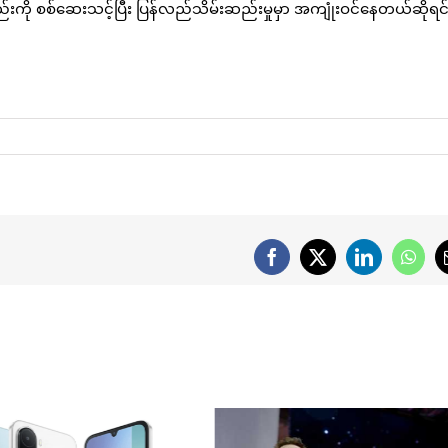
ပစ္စည်းကို စစ်ဆေးသင့်ပြီး ပြန်လည်သိမ်းဆည်းမှုမှာ အကျုံးဝင်နေတယ်ဆိုရင်
Facebook
X
LinkedIn
What