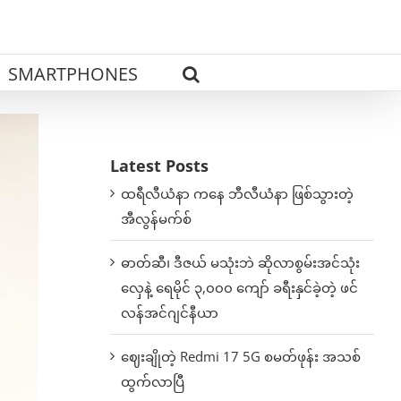
SMARTPHONES
Latest Posts
ထရီလီယံနာ ကနေ ဘီလီယံနာ ဖြစ်သွားတဲ့
အီလွန်မက်စ်
ဓာတ်ဆီ၊ ဒီဇယ် မသုံးဘဲ ဆိုလာစွမ်းအင်သုံး
လှေနဲ့ ရေမိုင် ၃,၀၀၀ ကျော် ခရီးနှင်ခဲ့တဲ့ ဖင်
လန်အင်ဂျင်နီယာ
ဈေးချိုတဲ့ Redmi 17 5G စမတ်ဖုန်း အသစ်
ထွက်လာပြီ