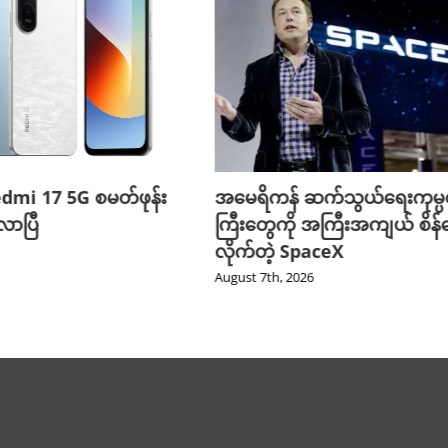
edmi 17 5G စမတ်ဖုန်း
အမေရိကန် ဆက်သွယ်ရေးကုမ္
ာပြီ
ကြီးတွေကို အကြီးအကျယ် စိန်ခ
လိုက်တဲ့ SpaceX
August 7th, 2026