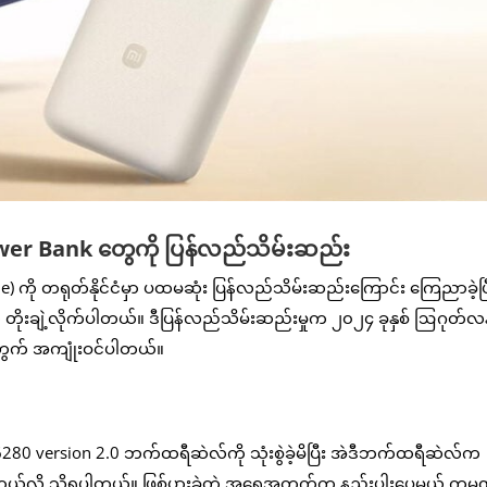
wer Bank တွေကို ပြန်လည်သိမ်းဆည်း
ကို တရုတ်နိုင်ငံမှာ ပထမဆုံး ပြန်လည်သိမ်းဆည်းကြောင်း ကြေညာခဲ့ပြ
ိုးချဲ့လိုက်ပါတယ်။ ဒီပြန်လည်သိမ်းဆည်းမှုက ၂၀၂၄ ခုနှစ် ဩဂုတ်လနဲ
ွက် အကျုံးဝင်ပါတယ်။
0 version 2.0 ဘက်ထရီဆဲလ်ကို သုံးစွဲခဲ့မိပြီး အဲဒီဘက်ထရီဆဲလ်က
တယ်လို့ သိရပါတယ်။ ဖြစ်ပွားခဲ့တဲ့ အရေအတွက်က နည်းပါးပေမယ့် ကုမ္