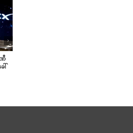
ပဏီ
လူသားတွေထက် AI ရဲ့ လက်ရာကို
Meta 
ေါ်
စာဖတ်သူတွေ ပိုသဘောကျနေပြီ
ချိတ်
လား?
ကို ဟက
August 7th, 2026
August 