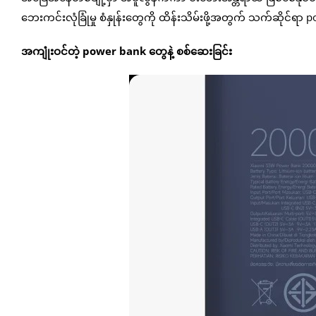
ဘေးကင်းလုံခြုံမှု စံနှုန်းတွေကို ထိန်းသိမ်းဖို့အတွက် သက်ဆိုင်ရ
အကျုံးဝင်တဲ့ power bank တွေနဲ့ စစ်ဆေးခြင်း