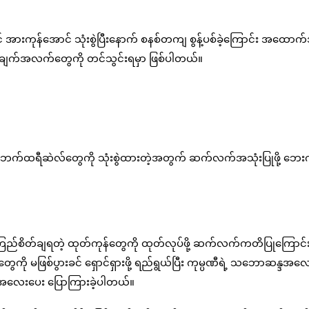
 အားကုန်အောင် သုံးစွဲပြီးနောက် စနစ်တကျ စွန့်ပစ်ခဲ့ကြောင်း အထော
ချက်အလက်တွေကို တင်သွင်းရမှာ ဖြစ်ပါတယ်။
ဲ့ ဘက်ထရီဆဲလ်တွေကို သုံးစွဲထားတဲ့အတွက် ဆက်လက်အသုံးပြုဖို့ ဘေး
ြည်စိတ်ချရတဲ့ ထုတ်ကုန်တွေကို ထုတ်လုပ်ဖို့ ဆက်လက်ကတိပြုကြောင်း
ွေကို မဖြစ်ပွားခင် ရှောင်ရှားဖို့ ရည်ရွယ်ပြီး ကုမ္ပဏီရဲ့ သဘောဆန္ဒအလ
 အလေးပေး ပြောကြားခဲ့ပါတယ်။