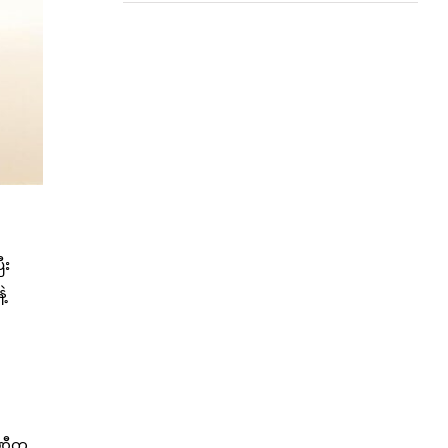
ီး
့
ပဏီက