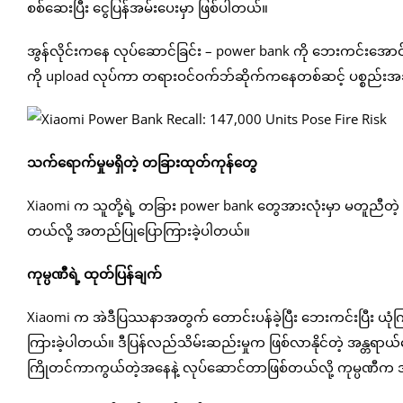
စစ်ဆေးပြီး ငွေပြန်အမ်းပေးမှာ ဖြစ်ပါတယ်။
အွန်လိုင်းကနေ လုပ်ဆောင်ခြင်း – power bank ကို ဘေးကင်းအောင်
ကို upload လုပ်ကာ တရားဝင်ဝက်ဘ်ဆိုက်ကနေတစ်ဆင့် ပစ္စည်းအ
သက်ရောက်မှုမရှိတဲ့ တခြားထုတ်ကုန်တွေ
Xiaomi က သူတို့ရဲ့ တခြား power bank တွေအားလုံးမှာ မတူညီတ
တယ်လို့ အတည်ပြုပြောကြားခဲ့ပါတယ်။
ကုမ္ပဏီရဲ့ ထုတ်ပြန်ချက်
Xiaomi က အဲဒီပြဿနာအတွက် တောင်းပန်ခဲ့ပြီး ဘေးကင်းပြီး ယုံက
ကြားခဲ့ပါတယ်။ ဒီပြန်လည်သိမ်းဆည်းမှုက ဖြစ်လာနိုင်တဲ့ အန္တရာယ်တ
ကြိုတင်ကာကွယ်တဲ့အနေနဲ့ လုပ်ဆောင်တာဖြစ်တယ်လို့ ကုမ္ပဏီက