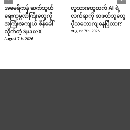
အမေရိကန် ဆက်သွယ်
လူသားတွေထက် AI ရဲ့
ရေးကုမ္ပဏီကြီးတွေကို
လက်ရာကို စာဖတ်သူတွေ
အကြီးအကျယ် စိန်ခေါ်
ပိုသဘောကျနေပြီလား?
လိုက်တဲ့ SpaceX
August 7th, 2026
August 7th, 2026