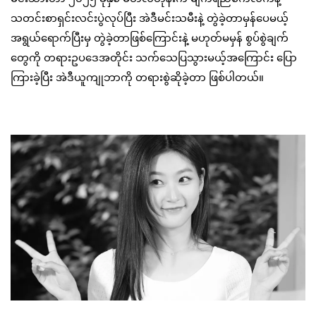
သတင်းစာရှင်းလင်းပွဲလုပ်ပြီး အဲဒီမင်းသမီးနဲ့ တွဲခဲ့တာမှန်ပေမယ့်
အရွယ်ရောက်ပြီးမှ တွဲခဲ့တာဖြစ်ကြောင်းနဲ့ မဟုတ်မမှန် စွပ်စွဲချက်
တွေကို တရားဥပဒေအတိုင်း သက်သေပြသွားမယ့်အကြောင်း ပြော
ကြားခဲ့ပြီး အဲဒီယူကျုဘာကို တရားစွဲဆိုခဲ့တာ ဖြစ်ပါတယ်။