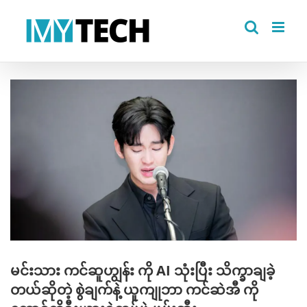
Skip
to
content
View
Larger
Image
မင်းသား ကင်ဆူဟျွန်း ကို AI သုံးပြီး သိက္ခာချခဲ့
တယ်ဆိုတဲ့ စွဲချက်နဲ့ ယူကျုဘာ ကင်ဆဲအီ ကို