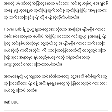
အခုလို ဖမ်းဆီးလိုက်ပြီးတဲ့နောက် မင်းသား ကင်ဆူဟျွန်ရဲ့ အေဂျင်စီ
ကနေ ဗုဒ္ဓဟူးနေ့မှာ ထုတ်ပြန်ချက်တစ်ခု ထုတ်ပြန်ခဲ့ပြီး “အမှန်တရား
ကို သက်သေပြနိုင်ခဲ့ပြီ” လို့ ပြောဆိုလိုက်ပါတယ်။
Hover Lab ရဲ့ စွပ်စွဲချက်တွေအားလုံးဟာ အခြေအမြစ်မရှိကြောင်း
စုံစမ်းစစ်ဆေးမှုမှာ ပေါ်ပေါက်ခဲ့ပြီး မင်းသား ကင်ဆူဟျွန်အနေနဲ့ ပြီး
ခဲ့တဲ့ တစ်နှစ်ပတ်လုံးမှာ သူ့ကိုယ်သူ အပြစ်မရှိကြောင်း သက်သေပြ
မယ်ဆိုတဲ့ ကတိအတိုင်း ကြိုးစားခဲ့တာဖြစ်တယ်လို့ ထည့်သွင်းပြော
ကြားရင်း အနားမှာ ရပ်တည်ပေးခဲ့ကြတဲ့ ပရိသတ်တွေကို
ကျေးဇူးတင်စကား ပြောထားပါတယ်။
အဖမ်းခံရတဲ့ ယူကျုဘာ ကင်ဆဲအီကတော့ သူ့အပေါ် စွပ်စွဲချက်တွေ
ကို ငြင်းဆိုထားပြီး ရဲနဲ့ အစိုးရရှေ့နေတွေကို ပြန်လည်တိုင်ကြားသွား
မယ်လို့ ပြောပါတယ်။
Ref:
BBC