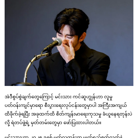
အဲဒီစွပ်စွဲချက်တွေကြောင့် မင်းသား ကင်ဆူဟျွန်ဟာ လူမှု
ပတ်ဝန်းကျင်မှာရော စီးပွားရေးလုပ်ငန်းတွေမှာပါ အကြီးအကျယ်
ထိခိုက်ခဲ့ရပြီး အခုထက်ထိ စိတ်ကျန်းမာရေးကုသမှု ခံယူနေရတုန်းပဲ
လို့ ရဲတပ်ဖွဲ့ရဲ့ မှတ်တမ်းတွေမှာ ဖော်ပြထားပါတယ်။
မင်းသားဟာ ၂၀၂၅ ခုနှစ် မတ်လတုန်းက မျက်ရည်စက်လက်နဲ့