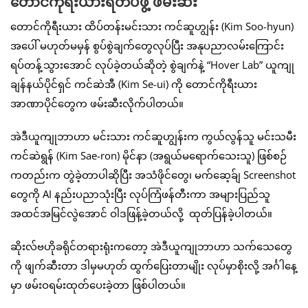
တောင်ကိုရီးယားရဲတပ်ဖွဲ့ ဖမ်းဆီး
တောင်ကိုရီးယား ထိပ်တန်းမင်းသား ကင်ဆူဟျွန်း (Kim Soo-hyun)
အပေါ် မဟုတ်မမှန် စွပ်စွဲချက်တွေလုပ်ပြီး အနုပညာလမ်းကြောင်း
ရပ်တန့်သွားအောင် လုပ်ခဲ့တယ်ဆိုတဲ့ စွဲချက်နဲ့ “Hover Lab” ယူကျု
ချန်နယ်ပိုင်ရှင် ကင်ဆဲအီ (Kim Se-ui) ကို တောင်ကိုရီးယား
အာဏာပိုင်တွေက ဖမ်းဆီးလိုက်ပါတယ်။
အဲဒီယူကျုဘာဟာ မင်းသား ကင်ဆူဟျွန်းက ကွယ်လွန်သူ မင်းသမီး
ကင်ဆဲရွန် (Kim Sae-ron) မိုင်နာ (အရွယ်မရောက်သေးသူ) ဖြစ်စဉ်
ကတည်းက တွဲခဲ့တာပါဆိုပြီး အသံဖိုင်တွေ၊ မက်ဆေ့ခ်ျ Screenshot
တွေကို AI နည်းပညာသုံးပြီး လုပ်ကြံဖန်တီးကာ အများပြည်သူ
အထင်အမြင်လွဲအောင် ဝါဒဖြန့်ခဲ့တယ်လို့ ထုတ်ပြန်ခဲ့ပါတယ်။
ဆိုးလ်ဗဟိုခရိုင်တရားရုံးကတော့ အဲဒီယူကျုဘာဟာ သက်သေတွေ
ကို ဖျက်ဆီးတာ ဒါမှမဟုတ် ထွက်ပြေးတာမျိုး လုပ်မှာစိုးလို့ အင်္ဂါနေ့
မှာ ဖမ်းဝရမ်းထုတ်ပေးခဲ့တာ ဖြစ်ပါတယ်။