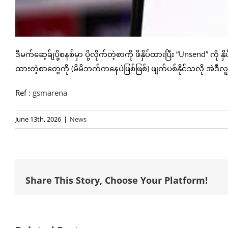
ဒီမက်ဆေ့ခ်ျပို့စနစ်မှာ ပို့လိုက်တဲ့စာကို ဖိနှိပ်ထားပြီး “Unsend” ကိ
ထားတဲ့စာတွေကို (မိမိဘက်ကနေပဲဖြစ်ဖြစ်) ဖျက်ပစ်နိုင်သလို အဲဒီလ
Ref :
gsmarena
June 13th, 2026
|
News
Share This Story, Choose Your Platform!