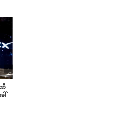
ပဏီ
လူသားတွေထက် AI ရဲ့ လက်ရာကို
Meta 
ေါ်
စာဖတ်သူတွေ ပိုသဘောကျနေပြီ
ချိတ်
လား?
ကို ဟက
August 7th, 2026
August 