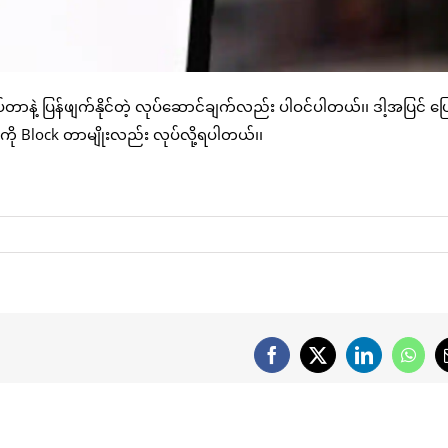
ု နှိပ်တာနဲ့ ပြန်ဖျက်နိုင်တဲ့ လုပ်ဆောင်ချက်လည်း ပါဝင်ပါတယ်၊၊ ဒါ့အပြင် ပြ
ူကို Block တာမျိုးလည်း လုပ်လို့ရပါတယ်၊၊
Facebook
X
LinkedIn
What