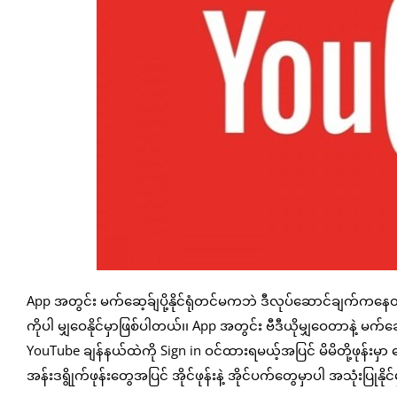
App အတွင်း မက်ဆေ့ခ်ျပို့နိုင်ရုံတင်မကဘဲ ဒီလုပ်ဆောင်ချက်ကနေတစ်ဆင
ကိုပါ မျှဝေနိုင်မှာဖြစ်ပါတယ်၊၊ App အတွင်း ဗီဒီယိုမျှဝေတာနဲ့ မက်ဆေ့
YouTube ချန်နယ်ထဲကို Sign in ဝင်ထားရမယ့်အပြင် မိမိတို့ဖုန်းမ
အန်းဒရွိုက်ဖုန်းတွေအပြင် အိုင်ဖုန်းနဲ့ အိုင်ပက်တွေမှာပါ အသုံးပြုနို