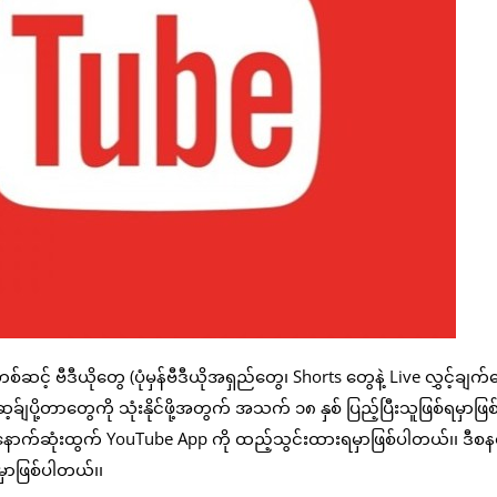
့် ဗီဒီယိုတွေ (ပုံမှန်ဗီဒီယိုအရှည်တွေ၊ Shorts တွေနဲ့ Live လွှင့်ချက်
ခ်ျပို့တာတွေကို သုံးနိုင်ဖို့အတွက် အသက် ၁၈ နှစ် ပြည့်ပြီးသူဖြစ်ရမှာဖြစ်
ှာ နောက်ဆုံးထွက် YouTube App ကို ထည့်သွင်းထားရမှာဖြစ်ပါတယ်၊၊ ဒီစနစ
င်မှာဖြစ်ပါတယ်၊၊