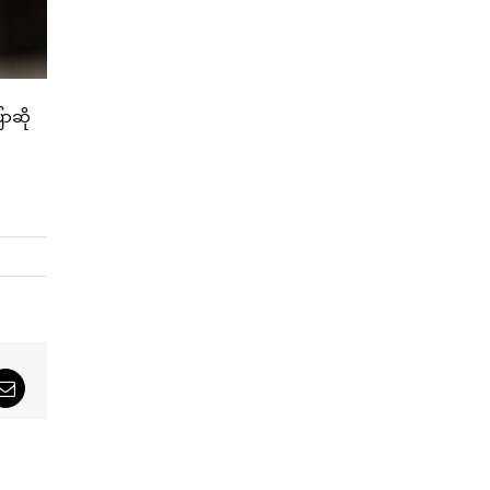
ောဆို
sApp
Email