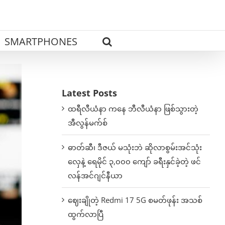
SMARTPHONES
Latest Posts
ထရီလီယံနာ ကနေ ဘီလီယံနာ ဖြစ်သွားတဲ့
အီလွန်မက်စ်
ဓာတ်ဆီ၊ ဒီဇယ် မသုံးဘဲ ဆိုလာစွမ်းအင်သုံး
လှေနဲ့ ရေမိုင် ၃,၀၀၀ ကျော် ခရီးနှင်ခဲ့တဲ့ ဖင်
လန်အင်ဂျင်နီယာ
ဈေးချိုတဲ့ Redmi 17 5G စမတ်ဖုန်း အသစ်
ထွက်လာပြီ