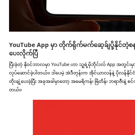
YouTube App မှာ တိုက်ရိုက်မက်ဆေ့ခ်ျပို့နိုင်တဲ့
ပေးလိုက်ပြီ
ပြီးခဲ့တဲ့ နိုဝင်ဘာလမှာ YouTube ဟာ သူ့ရဲ့မိုဘိုင်းလ် App အတွင်း
လုပ်ဆောင်ခဲ့ပါတယ်၊၊ ဒါပေမဲ့ အဲဒီတုန်းက အိုင်ယာလန်နဲ့ ပိုလန်နိုင်
တိုးချဲ့ပေးခဲ့ပြီး အခုအခါမှာတော့ အမေရိကန်၊ ဗြိတိန်၊ ဘရာဇီးနဲ့ စင
တယ်၊၊