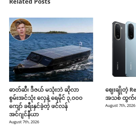
Related Posts
ဓာတ်ဆီ၊ ဒီဇယ် မသုံးဘဲ ဆိုလာ
ဈေးချိုတဲ့ R
စွမ်းအင်သုံး လှေနဲ့ ရေမိုင် ၃,၀၀၀
အသစ် ထွက်လ
ကျော် ခရီးနှင်ခဲ့တဲ့ ဖင်လန်
August 7th, 2026
အင်ဂျင်နီယာ
August 7th, 2026