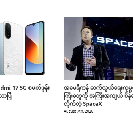
edmi 17 5G စမတ်ဖုန်း
အမေရိကန် ဆက်သွယ်ရေးကုမ္
ာပြီ
ကြီးတွေကို အကြီးအကျယ် စိန်ခ
လိုက်တဲ့ SpaceX
August 7th, 2026