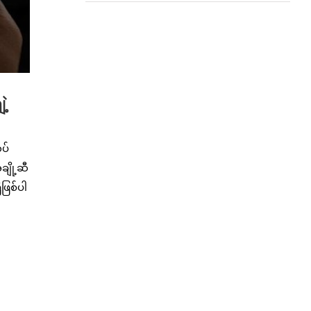
ဲ့
ပ်
ချို့ဆီ
ဖြစ်ပါ