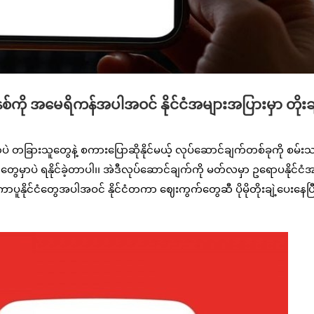
စနစ်ကို အမေရိကန်အပါအဝင် နိုင်ငံအများအပြားမှာ တိုးချ
မှာပဲ တခြားသူတွေနဲ့ စကားပြောဆိုနိုင်မယ့် လုပ်ဆောင်ချက်တစ်ခုကို စမ်းသ
ငံတွေမှာပဲ ရနိုင်ခဲ့တာပါ၊၊ အဲဒီလုပ်ဆောင်ချက်ကို မတ်လမှာ ဥရောပနိုင်ငံအ
်ကာပူနိုင်ငံတွေအပါအဝင် နိုင်ငံတကာ ဈေးကွက်တွေဆီ ပိုမိုတိုးချဲ့ပေးနေပြီ