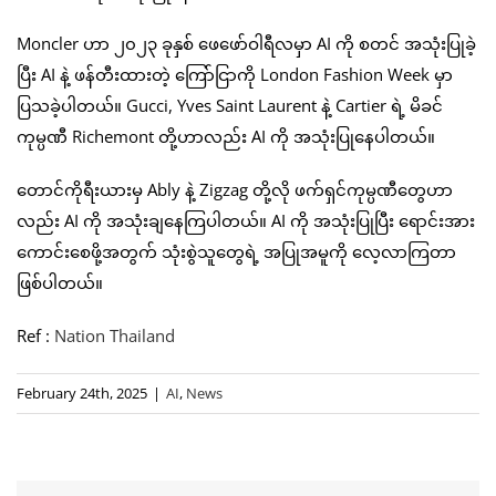
Moncler ဟာ ၂၀၂၃ ခုနှစ် ဖေဖော်ဝါရီလမှာ AI ကို စတင် အသုံးပြုခဲ့
ပြီး AI နဲ့ ဖန်တီးထားတဲ့ ကြော်ငြာကို London Fashion Week မှာ
ပြသခဲ့ပါတယ်။ Gucci, Yves Saint Laurent နဲ့ Cartier ရဲ့ မိခင်
ကုမ္ပဏီ Richemont တို့ဟာလည်း AI ကို အသုံးပြုနေပါတယ်။
တောင်ကိုရီးယားမှ Ably နဲ့ Zigzag တို့လို ဖက်ရှင်ကုမ္ပဏီတွေဟာ
လည်း AI ကို အသုံးချနေကြပါတယ်။ AI ကို အသုံးပြုပြီး ရောင်းအား
ကောင်းစေဖို့အတွက် သုံးစွဲသူတွေရဲ့ အပြုအမူကို လေ့လာကြတာ
ဖြစ်ပါတယ်။
Ref :
Nation Thailand
February 24th, 2025
|
AI
,
News