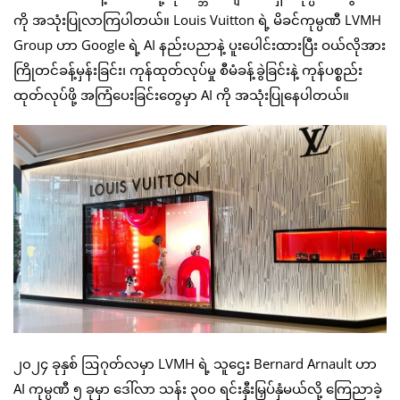
ကို အသုံးပြုလာကြပါတယ်။ Louis Vuitton ရဲ့ မိခင်ကုမ္ပဏီ LVMH
Group ဟာ Google ရဲ့ AI နည်းပညာနဲ့ ပူးပေါင်းထားပြီး ဝယ်လိုအား
ကြိုတင်ခန့်မှန်းခြင်း၊ ကုန်ထုတ်လုပ်မှု စီမံခန့်ခွဲခြင်းနဲ့ ကုန်ပစ္စည်း
ထုတ်လုပ်ဖို့ အကြံပေးခြင်းတွေမှာ AI ကို အသုံးပြုနေပါတယ်။
၂၀၂၄ ခုနှစ် ဩဂုတ်လမှာ LVMH ရဲ့ သူဌေး Bernard Arnault ဟာ
AI ကုမ္ပဏီ ၅ ခုမှာ ဒေါ်လာ သန်း ၃၀၀ ရင်းနှီးမြှပ်နှံမယ်လို့ ကြေညာခဲ့