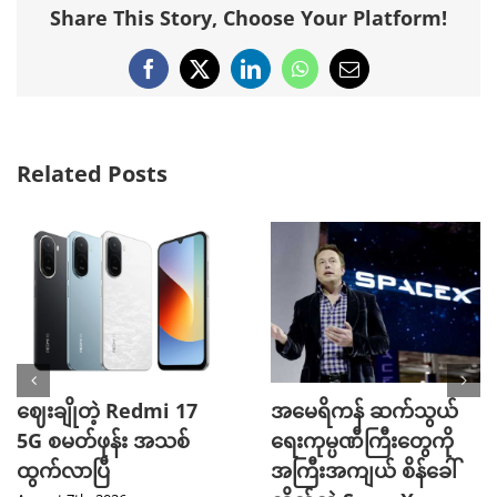
Share This Story, Choose Your Platform!
Facebook
X
LinkedIn
WhatsApp
Email
Related Posts
ဈေးချိုတဲ့ Redmi 17
အမေရိကန် ဆက်သွယ်
5G စမတ်ဖုန်း အသစ်
ရေးကုမ္ပဏီကြီးတွေကို
ထွက်လာပြီ
အကြီးအကျယ် စိန်ခေါ်