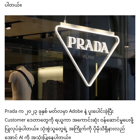
ပါတယ်။
Prada က ၂၀၂၃ ခုနှစ် မတ်လမှာ Adobe နဲ့ ပူးပေါင်းခဲ့ပြီး
Customer ဒေတာတွေကို ရယူကာ အကောင်းဆုံး ဝန်ဆောင်မှုပေးဖို့
ပြုလုပ်ခဲ့ပါတယ်။ သုံးစွဲသူတွေရဲ့ အကြိုက်ကို ပိုမိုသိရှိနားလည်
အောင် AI ကို အသုံးပြုနေပါတယ်။