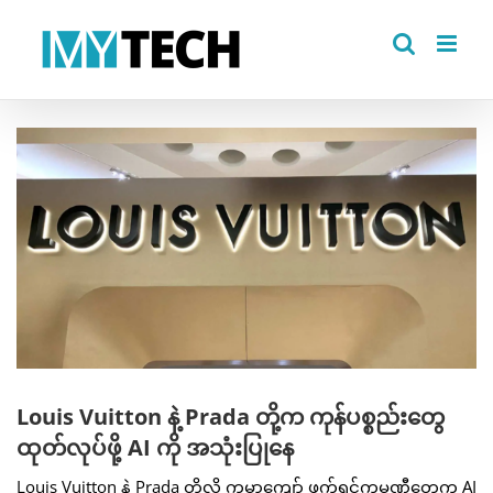
Skip
to
content
View
Larger
Image
Louis Vuitton နဲ့ Prada တို့က ကုန်ပစ္စည်းတွေ
ထုတ်လုပ်ဖို့ AI ကို အသုံးပြုနေ
Louis Vuitton နဲ့ Prada တို့လို ကမ္ဘာကျော် ဖက်ရှင်ကုမ္ပဏီတွေက AI