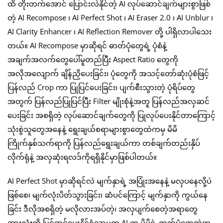
ထိ တိုးတက်အောင် ပြောင်းလဲနိုင်တဲ့ AI လုပ်ဆောင်ချက်များစွာဖြစ်
တဲ့ AI Recompose ၊ AI Perfect Shot ၊ AI Eraser 2.0 ၊ AI Unblur ၊
AI Clarity Enhancer ၊ AI Reflection Remover တို့ ပါရှိလာပါသေး
တယ်။ AI Recompose မှာဆိုရင် ဓာတ်ပုံတွေရဲ့ ပုံစံနဲ့
အချက်အလက်တွေပေါ်မူတည်ပြီး Aspect Ratio တွေကို
အလိုအလျောက် ချိန်ညှိပေးခြင်း၊ ပုံတွေကို အသင့်တော်ဆုံးပုံစံဖြင့်
ပြန်လည် Crop ကာ ပြုပြင်ပေးခြင်း၊ ပျက်စီးသွားတဲ့ ပုံရိပ်တွေ
အတွက် ပြန်လည်ပြုပြင်ပြီး Filter မျိုးစုံနဲ့အတူ ပြန်လည်အလှဆင်
ပေးခြင်း အစရှိတဲ့ လုပ်ဆောင်ချက်တွေကို ပြုလုပ်ပေးနိုင်တာကြောင့်
သုံးစွဲသူတွေအနေနဲ့ ရွေးချယ်စရာများစွာတွေထဲကမှ မိမိ
ကြိုက်နှစ်သက်ရာကို ပြန်လည်ရွေးချယ်ကာ တစ်ချက်တည်းနှိပ်
လိုက်ရုံနဲ့ အလှဆုံးရလဒ်ကိုရရှိနိုင်မှာဖြစ်ပါတယ်။
AI Perfect Shot မှာဆိုရင်လဲ မျက်နှာရဲ့ အပြုံးအနေနဲ့ မလှပနေလို့ပဲ
ဖြစ်စေ၊ မျက်လုံးပိတ်သွားခြင်း၊ ဆံပင်ကြောင့် မျက်နှာကို ကွယ်နေ
ခြင်း ဒီလိုအစရှိတဲ့ မလိုလားအပ်တဲ့၊ အလှပျက်စေတဲ့အရာတွေ
အားလုံးကို ပြင်ဆင်ပေးနိုင်ရုံသာမက AI က မိမိရဲ့ ဓာတ်ပုံတွေထဲက