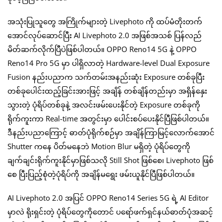
အသုံးပြုသူတွေ အကြိုက်များတဲ့ Livephoto ကို ထပ်မံတိုးတက်
အောင်လုပ်ဆောင်ပြီး AI Livephoto 2.0 အဖြစ်အသစ် ပြန်လည်
မိတ်ဆက်လိုက်ပြီပဲဖြစ်ပါတယ်။ OPPO Reno14 5G နဲ့ OPPO
Reno14 Pro 5G မှာ ပါရှိလာတဲ့ Hardware-level Dual Exposure
Fusion နည်းပညာက သက်တမ်းအနည်းဆုံး Exposure တစ်ခုပြီး
တစ်ခုပေါင်းထည့်ခြင်းအားဖြင့် အချိန် တစ်ချိန်တည်းမှာ အရှိန်နှေး
သွားတဲ့ ပုံရိပ်တစ်ခုနဲ့ အလင်းဖမ်းပေးနိုင်တဲ့ Exposure တစ်ခုကို
ရိုက်ကူးကာ Real-time အတွင်းမှာ ပေါင်းစပ်ပေးနိုင်ပြီဖြစ်ပါတယ်။
ဒီနည်းပညာကြောင့် ဓာတ်ပုံရိုက်စဉ်မှာ အချိန်ကြာမြင့်လောက်အောင်
Shutter ကနေ ပိတ်မနေဘဲ Motion Blur မရှိတဲ့ ပုံရိပ်တွေကို
ချက်ချင်းရိုက်ကူးနိုင်မှာဖြစ်သလို Still Shot ဖြစ်စေ၊ Livephoto ဖြစ်
စေ ပြီးပြည့်စုံတဲ့ပုံရိပ်ကို အချိန်မရွေး ဖမ်းယူနိုင်ပြီဖြစ်ပါတယ်။
AI Livephoto 2.0 အပြင် OPPO Reno14 Series 5G ရဲ့ AI Editor
မှာလဲ ရိုးရှင်းတဲ့ ပုံရိပ်တွေကိုတောင် ပရော်ဖက်ရှင်နယ်ဓာတ်ပုံအဆင့်