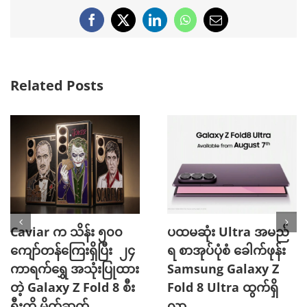
Facebook
X
LinkedIn
WhatsApp
Email
Related Posts
ပိုကောင်းတဲ့ Chipset
သိန်း ၅၀၀ ကျော်တန်
ပါလာတဲ့ Samsung
ကြေးရှိ မက်ဆီ နဲ့ ရော်န
Galaxy Z Flip8 ကို
ယ်ဒို ဖုန်းတွေ လာပြီ
တရားဝင် မိတ်ဆက်
July 18th, 2026
July 23rd, 2026