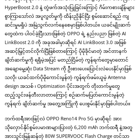
HyperBoost 2.0 နဲ့ တွဲဖက်အသုံးပြုခြင်းကြောင့် ဂိမ်းကစားချိန်များ
စွာကြာသော်လဲ အပူလွှတ်မှုကို ထိန်းညှိနိုင်ပြီး စွမ်းဆောင်ရည် ကျ
ဆင်းမှုမရှိပဲ အမြဲသွက်လက်နေစေမှာဖြစ်ပါတယ်။ ယခင်မျိုးဆက်
တွေထဲက ပါဝင်ခဲ့ပြီးသားဖြစ်တဲ့ OPPO ရဲ့ နည်းပညာ ဖြစ်တဲ့ AI
LinkBoost 2.0 ကို အခုအခါမှာဆိုရင် AI LinkBoost 3.0 အဖြစ်
အဆင့်မြှင့်တင်လိုက်ပြီဖြစ်တာကြောင့် ပိုမိုခိုင်မာတဲ့ အင်တာနက်
ချိတ်ဆက်မှုကို ရရှိမဲ့အပြင် မတည်ငြိမ်တဲ့ ကွန်ရက်တွေမှာတောင်
အချောမွေ့ဆုံး Data Stream ကို ဦးစားပေးပြောင်းလဲပေးနိုင်မှာဖြစ်
သလို၊ ယခင်ထက်ပိုမိုကောင်းမွန်တဲ့ ကွန်ရက်ဖမ်းယူမဲ့ Antenna
design အသစ် ၊ Optimization ပိုင်းအတွက် တိုးတက်မှုတွေ
ထည့်သွင်းဖန်တီးလာတာကြောင့် စဉ်ဆက်မပြတ်ကောင်းမွန်တဲ့
ကွန်ရက် ချိတ်ဆက်မှု အတွေ့အကြုံကို ပေးစွမ်းနိုင်မှာဖြစ်ပါတယ်။
ဘက်ထရီအားဖြင့်လဲ OPPO Reno14 Pro 5G မှာဆိုရင် အား
သိုလှောင်နိုင်စွမ်းပမာဏများပြားတဲ့ 6,200 mAh ဘက်ထရီ နဲ့အတူ
အားသွင်းမြန်ဆန်တဲ့ 80W SUPERVOOC Flash Charge တင်သာ