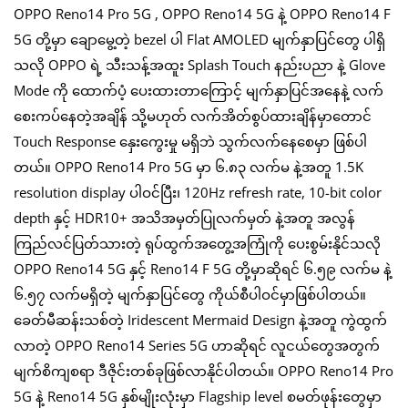
OPPO Reno14 Pro 5G , OPPO Reno14 5G နဲ့ OPPO Reno14 F
5G တို့မှာ ချောမွေ့တဲ့ bezel ပါ Flat AMOLED မျက်နှာပြင်တွေ ပါရှိ
သလို OPPO ရဲ့ သီးသန့်အထူး Splash Touch နည်းပညာ နဲ့ Glove
Mode ကို ထောက်ပံ့ ပေးထားတာကြောင့် မျက်နှာပြင်အနေနဲ့ လက်
စေးကပ်နေတဲ့အချိန် သို့မဟုတ် လက်အိတ်စွပ်ထားချိန်မှာတောင်
Touch Response နှေးကွေးမှု မရှိဘဲ သွက်လက်နေစေမှာ ဖြစ်ပါ
တယ်။ OPPO Reno14 Pro 5G မှာ ၆.၈၃ လက်မ နဲ့အတူ 1.5K
resolution display ပါဝင်ပြီး၊ 120Hz refresh rate, 10-bit color
depth နှင့် HDR10+ အသိအမှတ်ပြုလက်မှတ် နဲ့အတူ အလွန်
ကြည်လင်ပြတ်သားတဲ့ ရုပ်ထွက်အတွေ့အကြုံကို ပေးစွမ်းနိုင်သလို
OPPO Reno14 5G နှင့် Reno14 F 5G တို့မှာဆိုရင် ၆.၅၉ လက်မ နဲ့
၆.၅၇ လက်မရှိတဲ့ မျက်နှာပြင်တွေ ကိုယ်စီပါဝင်မှာဖြစ်ပါတယ်။
ခေတ်မီဆန်းသစ်တဲ့ Iridescent Mermaid Design နဲ့အတူ ကွဲထွက်
လာတဲ့ OPPO Reno14 Series 5G ဟာဆိုရင် လူငယ်တွေအတွက်
မျက်စိကျစရာ ဒီဇိုင်းတစ်ခုဖြစ်လာနိုင်ပါတယ်။ OPPO Reno14 Pro
5G နဲ့ Reno14 5G နှစ်မျိုးလုံးမှာ Flagship level စမတ်ဖုန်းတွေမှာ