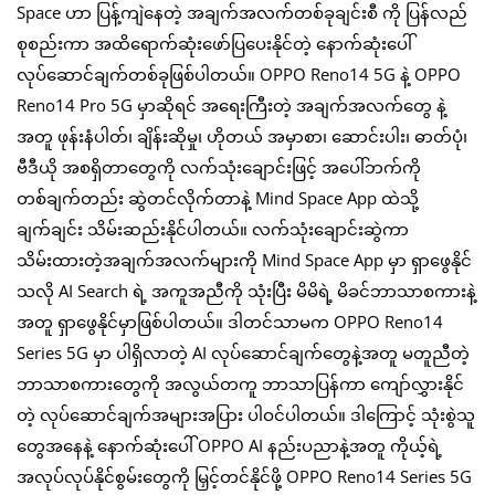
Space ဟာ ပြန့်ကျဲနေတဲ့ အချက်အလက်တစ်ခုချင်းစီ ကို ပြန်လည်
စုစည်းကာ အထိရောက်ဆုံးဖော်ပြပေးနိုင်တဲ့ နောက်ဆုံးပေါ်
လုပ်ဆောင်ချက်တစ်ခုဖြစ်ပါတယ်။ OPPO Reno14 5G နဲ့ OPPO
Reno14 Pro 5G မှာဆိုရင် အရေးကြီးတဲ့ အချက်အလက်တွေ နဲ့
အတူ ဖုန်းနံပါတ်၊ ချိန်းဆိုမှု၊ ဟိုတယ် အမှာစာ၊ ဆောင်းပါး၊ ဓာတ်ပုံ၊
ဗီဒီယို အစရှိတာတွေကို လက်သုံးချောင်းဖြင့် အပေါ်ဘက်ကို
တစ်ချက်တည်း ဆွဲတင်လိုက်တာနဲ့ Mind Space App ထဲသို့
ချက်ချင်း သိမ်းဆည်းနိုင်ပါတယ်။ လက်သုံးချောင်းဆွဲကာ
သိမ်းထားတဲ့အချက်အလက်များကို Mind Space App မှာ ရှာဖွေနိုင်
သလို AI Search ရဲ့ အကူအညီကို သုံးပြီး မိမိရဲ့ မိခင်ဘာသာစကားနဲ့
အတူ ရှာဖွေနိုင်မှာဖြစ်ပါတယ်။ ဒါတင်သာမက OPPO Reno14
Series 5G မှာ ပါရှိလာတဲ့ AI လုပ်ဆောင်ချက်တွေနဲ့အတူ မတူညီတဲ့
ဘာသာစကားတွေကို အလွယ်တကူ ဘာသာပြန်ကာ ကျော်လွှားနိုင်
တဲ့ လုပ်ဆောင်ချက်အများအပြား ပါဝင်ပါတယ်။ ဒါကြောင့် သုံးစွဲသူ
တွေအနေနဲ့ နောက်ဆုံးပေါ် OPPO AI နည်းပညာနဲ့အတူ ကိုယ့်ရဲ့
အလုပ်လုပ်နိုင်စွမ်းတွေကို မြှင့်တင်နိုင်ဖို့ OPPO Reno14 Series 5G