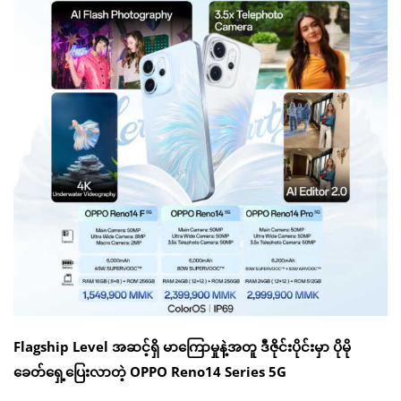
Flagship Level အဆင့်ရှိ မာကြောမှုနဲ့အတူ ဒီဇိုင်းပိုင်းမှာ ပိုမို
ခေတ်ရှေ့ပြေးလာတဲ့ OPPO Reno14 Series 5G