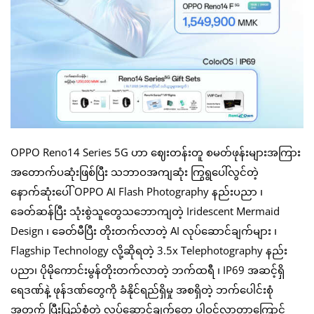
OPPO Reno14 Series 5G ဟာ ဈေးတန်းတူ စမတ်ဖုန်းများအကြား
အတောက်ပဆုံးဖြစ်ပြီး သဘာဝအကျဆုံး ကြွရွပေါ်လွင်တဲ့
နောက်ဆုံးပေါ် OPPO AI Flash Photography နည်းပညာ ၊
ခေတ်ဆန်ပြီး သုံးစွဲသူတွေသဘောကျတဲ့ Iridescent Mermaid
Design ၊ ခေတ်မီပြီး တိုးတက်လာတဲ့ AI လုပ်ဆောင်ချက်များ ၊
Flagship Technology လို့ဆိုရတဲ့ 3.5x Telephotography နည်း
ပညာ၊ ပိုမိုကောင်းမွန်တိုးတက်လာတဲ့ ဘက်ထရီ ၊ IP69 အဆင့်ရှိ
ရေဒဏ်နဲ့ ဖုန်ဒဏ်တွေကို ခံနိုင်ရည်ရှိမှု အစရှိတဲ့ ဘက်ပေါင်းစုံ
အတွက် ပြီးပြည့်စုံတဲ့ လုပ်ဆောင်ချက်တွေ ပါဝင်လာတာကြောင့်