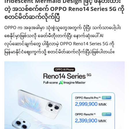
Iridescent Mermaid Design ဖြင့် ဖန်တီးထား
တဲ့ အသစ်စက်စက် OPPO Reno14 Series 5G ကို
စတင်မိတ်ဆက်လိုက်ပြီ
OPPO က အခုအခါမှာ သုံးစွဲသူတွေအတွက် ပိုပြီး သက်သာပေါ့ပါး
စေနိုင်မှာဖြစ်သလို ခေတ်မီတိုးတက်ပြီး နောက်ဆုံးပေါ်‌ AI
လုပ်ဆောင်ချက်တွေ ပါရှိလာမဲ့ OPPO Reno14 Series 5G ကို
မြန်မာနိုင်ငံဈေးကွက်သို့ စတင်မိတ်ဆက်လိုက်ပြီပဲဖြစ်ပါတယ်။