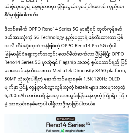
သုံးစွဲသူတွေရဲ့ နေ့စဉ်ဘဝမှာ ပိုပြီးလွယ်ကူပေါ့ပါးအောင် ကူညီပေး
နိုင်မှာဖြစ်ပါတယ်။
ဒီတစ်ခေါက် OPPO Reno14 Series 5G မှာဆိုရင် ထုတ်ကုန်မော်
ဒယ်အားလုံးကို 5G Technology နည်းပညာနဲ့ ဖန်တီးထားတာဖြစ်
သလို ထိပ်ဆုံးထုတ်ကုန်ဖြစ်တဲ့ OPPO Reno14 Pro 5G ကိုပါ
မြန်မာနိုင်ငံဈေးကွက်အတွင်း စတင်မိတ်ဆက်လာပြီဖြစ်ပြီး OPPO
Reno14 Series 5G မှာဆိုရင် Flagship အဆင့် စွမ်းဆောင်ရည် မြင့်
မားအောင်ဖန်တီးထားကာ MediaTek Dimensity 8450 platform,
50MP သုံးလုံးပါရှိတဲ့ နောက်ကင်မရာစနစ်၊ 1.5K 120Hz OLED
မျက်နှာပြင်နဲ့ လွန်စွာပါးလွှာလွန်းလှတဲ့ bezels များ၊ အားများလှတဲ့
6,200mAh ဘက်ထရီ နဲ့အတူ အားသွင်းမြန်ဆန်လှတဲ့ ကြိုးရှိ ၊ ကြိုး
မဲ့ အားသွင်းစနစ်တွေပါ ပါရှိလာဦးမှာဖြစ်ပါတယ်။