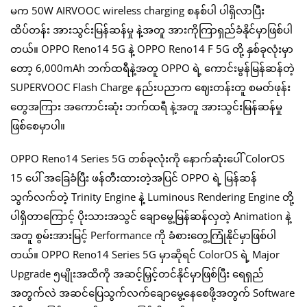
မက 50W AIRVOOC wireless charging စနစ်ပါ ပါရှိလာပြီး
ထိပ်တန်း အားသွင်းမြန်ဆန်မှု နဲ့အတူ အားကိုကြာရှည်ခံနိုင်မှာဖြစ်ပါ
တယ်။ OPPO Reno14 5G နဲ့ OPPO Reno14 F 5G တို့ နှစ်ခုလုံးမှာ
တော့ 6,000mAh ဘက်ထရီနဲ့အတူ OPPO ရဲ့ ကောင်းမွန်မြန်ဆန်တဲ့
SUPERVOOC Flash Charge နည်းပညာက ဈေးတန်းတူ စမတ်ဖုန်း
တွေအကြား အကောင်းဆုံး ဘက်ထရီ နဲ့အတူ အားသွင်းမြန်ဆန်မှု
ဖြစ်စေမှာပါ။
OPPO Reno14 Series 5G တစ်ခုလုံးကို နောက်ဆုံးပေါ် ColorOS
15 ပေါ် အခြေခံပြီး ဖန်တီးထားတဲ့အပြင် OPPO ရဲ့ မြန်ဆန်
သွက်လက်တဲ့ Trinity Engine နဲ့ Luminous Rendering Engine တို့
ပါရှိတာကြောင့် ပိုးသားအသွင် ချောမွေ့မြန်ဆန်လှတဲ့ Animation နဲ့
အတူ စွမ်းအားမြင့် Performance ကို ခံစားတွေ့ကြုံနိုင်မှာဖြစ်ပါ
တယ်။ OPPO Reno14 Series 5G မှာဆိုရင် ColorOS ရဲ့ Major
Upgrade ၅မျိုးအထိကို အဆင့်မြှင့်တင်နိုင်မှာဖြစ်ပြီး ရေရှည်
အတွက်လဲ အဆင်ပြေသွက်လက်ချောမွေ့နေစေဖို့အတွက် Software