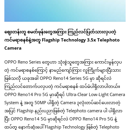
ဈေးတန်းတူ စမတ်ဖုန်းတွေအကြား ကြည်လင်ပြတ်သားလှပတဲ့
ကင်မရာစနစ်နဲ့အတူ Flagship Technology 3.5x Telephoto
Camera
OPPO Reno Series တွေဟာ သုံးစွဲသူတွေအကြား ကောင်းမွန်လှပ
တဲ့ ကင်မရာစနစ်ကြောင့် နာမည်ကျော်ကြား လူကြိုက်များပြီးသား
ဖြစ်သလို ယခုအခါ OPPO Reno14 Series 5G မှာ ဆိုရင်လဲ
ကြည်လင်တောက်ပလှပတဲ့ ကင်မရာစနစ် ထပ်မံပါရှိလာပါတယ်။
OPPO Reno14 Pro 5G မှာဆိုရင် Ultra-Clear Low-Light Camera
System နဲ့ အတူ 50MP ပါရှိတဲ့ Camera ၃လုံးတပ်ဆင်ပေးလာတဲ့
အပြင် Flagship နည်းပညာဖြစ်တဲ့ Telephoto camera ပါ ပါရှိလာ
ပြီး OPPO Reno14 5G မှာဆိုရင်လဲ OPPO Reno14 Pro 5G နဲ့
ထပ်တူ နောက်ဆုံးပေါ် Flagship Technology ဖြစ်တဲ့ Telephoto