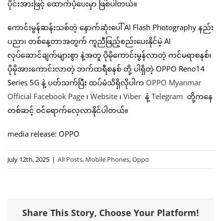
ပိုင်းအားဖြင့် ထောက်ပံ့ပေးမှာ ဖြစ်ပါတယ်။
ကောင်းမွန်ဆန်းသစ်တဲ့ နောက်ဆုံးပေါ် AI Flash Photography နည်း
ပညာ၊ တစ်နေ့တာအတွက် ကူညီဖြည့်စည်းပေးနိုင်မဲ့ AI
လုပ်ဆောင်ချက်များစွာ နဲ့အတူ ပိုမိုကောင်းမွန်လာတဲ့ ကင်မရာစနစ်၊
ပိုမိုအားကောင်းလာတဲ့ ဘက်ထရီစနစ် တို့ ပါရှိတဲ့ OPPO Reno14
Series 5G နဲ့ ပတ်သက်ပြီး ထပ်မံသိရှိလိုပါက
OPPO Myanmar
Official Facebook Page
၊
Website
၊
Viber
နဲ့
Telegram
တို့ကနေ
တစ်ဆင့် ဝင်ရောက်လေ့လာနိုင်ပါတယ်။
media release: OPPO
July 12th, 2025
|
All Posts
,
Mobile Phones
,
Oppo
Share This Story, Choose Your Platform!