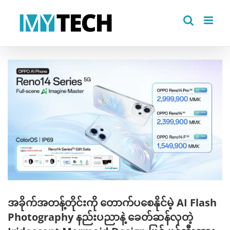
Skip
to
content
View
Larger
Image
အခိုက်အတန့်တိုင်းကို တောက်ပစေနိုင်မဲ့ AI Flash
Photography နည်းပညာနဲ့ ခေတ်ဆန်လှတဲ့