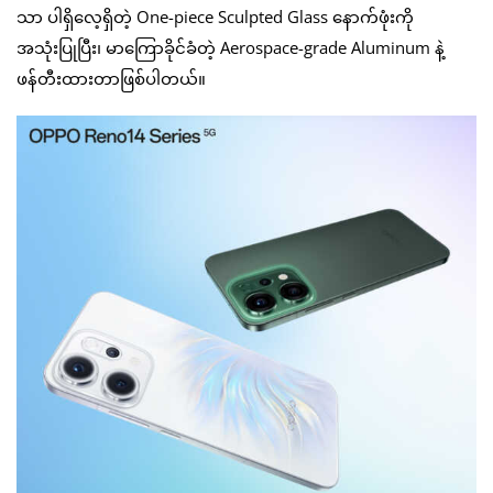
သာ ပါရှိလေ့ရှိတဲ့ One-piece Sculpted Glass နောက်ဖုံးကို
အသုံးပြုပြီး၊ မာကြောခိုင်ခံတဲ့ Aerospace-grade Aluminum နဲ့
ဖန်တီးထားတာဖြစ်ပါတယ်။