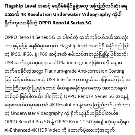
Flagship Level အဆင့် ရေစိမ်ခံနိုင်မှုနဲ့အတူ အကြည်လင်ဆုံး ရေ
အောက် 4K Resolution Underwater Videography ကိုပါ
ရိုက်ကူးလာနိုင်တဲ့ OPPO Reno14 Series 5G
OPPO Reno14 Series 5G မှာ ပါဝင်တဲ့ ထုတ်ကုန်မော်ဒယ်အားလုံး
ဟာ ဖုန်မှုန့်နဲ့ ရေစိုခံမှုအတွက် Flagship level အဆင့်ရှိ ခံနိုင်ရည်ဖြစ်
တဲ့ IP66, IP68, နဲ့ IP69 ဆင့်အထိ စမ်းသပ်အတည်ပြုပြီးဖြစ်သလို၊
USB ဆက်သွယ်မှုနေရာမှာပါ Platinum-grade ဖြစ်သလို ချေးမ
တက်စေနိုင်တဲ့အလွှာ Platinum-grade Anti-corrosion Coating
ဖြင့် ထိန်းသိမ်းထားတဲ့ USB Interface ကာကွယ်ထားခြင်းကြောင့် အ
ကြာကြီးအသုံးပြုရင်တောင် စိတ်ချစေနိုင်မှာကတော့ အားသာချက်
တစ်ခုပဲ ဖြစ်ပါတယ်။ ဒါကြောင့် OPPO Reno14 Series 5G အနေနဲ့
ရေအောက်ထဲမှာတောင် 4K Resolution နဲ့အတူ ကြည်လင်ပြတ်သား
တဲ့ Underwater Videography ကို ရိုက်ယူနိုင်မှာဖြစ်ပါတယ်။
OPPO Reno14 Pro 5G နဲ့ OPPO Reno14 5G နှစ်မျိုးလုံးမှာဆိုရင်
AI-Enhanced 4K HDR Video ကို ထောက်ပံ့ထားတဲ့အတွက်