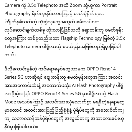
Camera ကို 3.5x Telephoto အထိ Zoom ဆွဲယူကာ Portrait
Photography ရိုက်ကူးနိုင်တာကြောင့် ဓာတ်ပုံရိုက်ရတာ
ကြိုက်နှစ်သက်တဲ့ သုံးစွဲသူတွေအတွက် စမ်းသပ်စရာ
လုပ်ဆောင်ချက်တစ်ခု တိုးလာပြီဖြစ်သလို ဈေးတန်းတူ စမတ်ဖုန်း
တွေအကြား တစ်ခုတည်းသော Flagship Technology ဖြစ်တဲ့ 3.5x
Telephoto camera ပါရှိလာတဲ့ စမတ်ဖုန်းအဖြစ်တည်ရှိမှာဖြစ်ပါ
တယ်။
ဒီလိုကောင်းမွန်တဲ့ ကင်မရာစနစ်တွေသာမက OPPO Reno14
Series 5G ဟာဆိုရင် ဈေးတန်းတူ စမတ်ဖုန်းတွေအကြား အလင်း
အားအကောင်းဆုံးနဲ့ အတောက်ပဆုံး AI Flash Photography ပါရှိ
လာဦးမဲ့အပြင် OPPO Reno14 Series 5G မှာပါရှိလာတဲ့ Flash
Mode အသစ်ကြောင့် အလင်းအားလုံလောက်စွာ မရရှိတဲ့နေရာတွေ
မှာတောင် အလင်းအားပြည့်ပြည့်စုံစုံနဲ့ ပုံရိပ်တွေကို အသေးစိတ်ကျ
ကျ သဘာဝဆန်ဆန်ပုံရိပ်တွေကို အလွယ်တကူ အသာလေးဖမ်းယူ
နိုင်မှာဖြစ်ပါတယ်။