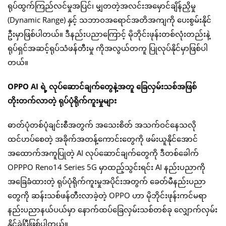
ရုပ်ထွက်ကြည်လင်မှုအပြင်၊ မျှတတဲ့အလင်းအမှောင်ချိန်ညှိမှု
(Dynamic Range) နှင့် သဘာဝအရောင်အတိအကျကို ပေးစွမ်းနိုင်
ဦးမှာဖြစ်ပါတယ်။ ဒီနည်းပညာကြောင့် မိုဘိုင်းဖုန်းတစ်လုံးတည်းနဲ့
ရုပ်ရှင်အဆင့်ရုပ်သံဖန်တီးမှု ကိုအလွယ်တကူ ပြုလုပ်နိုင်မှာဖြစ်ပါ
တယ်။
OPPO AI ရဲ့ လုပ်ဆောင်ချက်တွေနဲ့အတူ ခြေလှမ်းသစ်အဖြစ်
တိုးတက်လာတဲ့ ရုပ်ပုံရိုက်ကူးမှုများ
ဓာတ်ပုံတစ်ပုံချင်းစီအတွက် အသေးစိတ် အသက်ဝင်နေသလို
ထင်ဟပ်စေတဲ့ အခိုက်အတန့်ကောင်းတွေကို ဖမ်းယူနိုင်အောင်
အထောက်အကူပြုတဲ့ AI လုပ်ဆောင်ချက်တွေကို ဒီတစ်ခေါက်
OPPPO Reno14 Series 5G မှာထည့်သွင်းရင်း AI နည်းပညာကို
အခြေခံထားတဲ့ ရုပ်ပုံရိုက်ကူးမှုအပိုင်းအတွက် ခေတ်မီနည်းပညာ
တွေကို ဆန်းသစ်ဖန်တီးလာခဲ့တဲ့ OPPO ဟာ မိုဘိုင်းဖုန်းကင်မရာ
နည်းပညာနယ်ပယ်မှာ နောက်ထပ်ခြေလှမ်းသစ်တစ်ခု လျှောက်လှမ်း
နိုင်ခဲ့ပြီဖြစ်ပါတယ်။