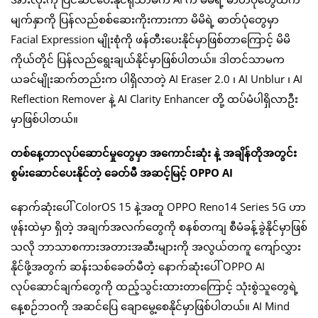
မျက်နှာကို ပြန်လည်စစ်ဆေးကိုးကားကာ မိမိရဲ့ ဓာတ်ပုံတွေမှာ
Facial Expression မျိုးစုံကို ဖန်တီးပေးနိုင်မှာဖြစ်တာကြောင့် မိမိ
ကိုယ်တိုင် ပြန်လည်ရွေးချယ်နိုင်မှာဖြစ်ပါတယ်။ ဒါတင်သာမက
ယခင်မျိုးဆက်တည်းက ပါရှိလာတဲ့ AI Eraser 2.0 ၊ AI Unblur ၊ AI
Reflection Remover နဲ့ AI Clarity Enhancer တို့ ထပ်မံပါရှိလာဦး
မှာဖြစ်ပါတယ်။
တစ်နေ့တာလုပ်ဆောင်မှုတွေမှာ အကောင်းဆုံး နဲ့ အချိန်တိုအတွင်း
စွမ်းဆောင်ပေးနိုင်တဲ့ ခေတ်မီ အဆင့်မြင့် OPPO AI
နောက်ဆုံးပေါ် ColorOS 15 နဲ့အတူ OPPO Reno14 Series 5G ဟာ
ဖုန်းထဲမှာ ရှိတဲ့ အချက်အလက်တွေကို စနစ်တကျ စီမံခန့်ခွဲနိုင်မှာဖြစ်
သလို ဘာသာစကားအတားအဆီးများကို အလွယ်တကူ ကျော်လွှား
နိုင်ဖို့အတွက် ဆန်းသစ်ခေတ်မီတဲ့ နောက်ဆုံးပေါ် OPPO AI
လုပ်ဆောင်ချက်တွေကို ထည့်သွင်းထားတာကြောင့် သုံးစွဲသူတွေရဲ့
နေ့စဉ်ဘဝကို အဆင်ပြေ ချောမွေ့စေနိုင်မှာဖြစ်ပါတယ်။ AI Mind