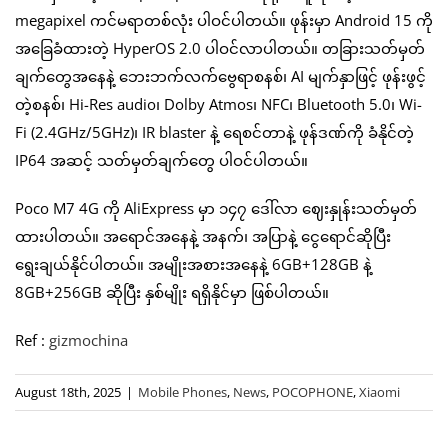
megapixel ကင်မရာတစ်လုံး ပါဝင်ပါတယ်။ ဖုန်းမှာ Android 15 ကို
အခြေခံထားတဲ့ HyperOS 2.0 ပါဝင်လာပါတယ်။ တခြားသတ်မှတ်
ချက်တွေအနေနဲ့ ဘေးဘက်လက်ဗွေရာစနစ်၊ AI မျက်နှာဖြင့် ဖုန်းဖွင့်
တဲ့စနစ်၊ Hi-Res audio၊ Dolby Atmos၊ NFC၊ Bluetooth 5.0၊ Wi-
Fi (2.4GHz/5GHz)၊ IR blaster နဲ့ ရေစင်တာနဲ့ ဖုန်ဒဏ်ကို ခံနိုင်တဲ့
IP64 အဆင့် သတ်မှတ်ချက်တွေ ပါဝင်ပါတယ်။
Poco M7 4G ကို AliExpress မှာ ၁၄၇ ဒေါ်လာ ဈေးနှုန်းသတ်မှတ်
ထားပါတယ်။ အရောင်အနေနဲ့ အနက်၊ အပြာနဲ့ ငွေရောင်ဆိုပြီး
ရွေးချယ်နိုင်ပါတယ်။ အမျိုးအစားအနေနဲ့ 6GB+128GB နဲ့
8GB+256GB ဆိုပြီး နှစ်မျိုး ရရှိနိုင်မှာ ဖြစ်ပါတယ်။
Ref :
gizmochina
August 18th, 2025
|
Mobile Phones
,
News
,
POCOPHONE
,
Xiaomi