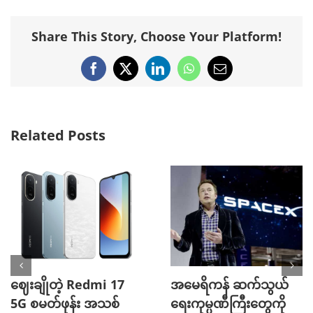
Share This Story, Choose Your Platform!
Facebook
X
LinkedIn
WhatsApp
Email
Related Posts
ဈေးချိုတဲ့ Redmi 17
အမေရိကန် ဆက်သွယ်
5G စမတ်ဖုန်း အသစ်
ရေးကုမ္ပဏီကြီးတွေကို