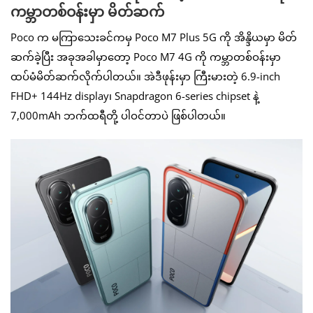
ကမ္ဘာတစ်ဝန်းမှာ မိတ်ဆက်
Poco က မကြာသေးခင်ကမှ Poco M7 Plus 5G ကို အိန္ဒိယမှာ မိတ်
ဆက်ခဲ့ပြီး အခုအခါမှာတော့ Poco M7 4G ကို ကမ္ဘာတစ်ဝန်းမှာ
ထပ်မံမိတ်ဆက်လိုက်ပါတယ်။ အဲဒီဖုန်းမှာ ကြီးမားတဲ့ 6.9-inch
FHD+ 144Hz display၊ Snapdragon 6-series chipset နဲ့
7,000mAh ဘက်ထရီတို့ ပါဝင်တာပဲ ဖြစ်ပါတယ်။