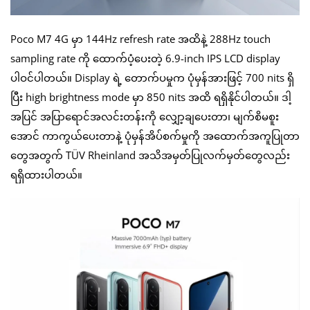
Poco M7 4G မှာ 144Hz refresh rate အထိနဲ့ 288Hz touch
sampling rate ကို ထောက်ပံ့ပေးတဲ့ 6.9-inch IPS LCD display
ပါဝင်ပါတယ်။ Display ရဲ့ တောက်ပမှုက ပုံမှန်အားဖြင့် 700 nits ရှိ
ပြီး high brightness mode မှာ 850 nits အထိ ရရှိနိုင်ပါတယ်။ ဒါ့
အပြင် အပြာရောင်အလင်းတန်းကို လျှော့ချပေးတာ၊ မျက်စိမစူး
အောင် ကာကွယ်ပေးတာနဲ့ ပုံမှန်အိပ်စက်မှုကို အထောက်အကူပြုတာ
တွေအတွက် TÜV Rheinland အသိအမှတ်ပြုလက်မှတ်တွေလည်း
ရရှိထားပါတယ်။