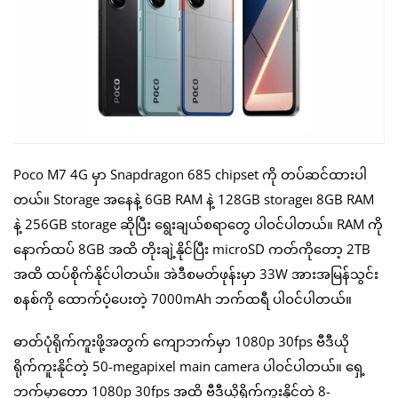
Poco M7 4G မှာ Snapdragon 685 chipset ကို တပ်ဆင်ထားပါ
တယ်။ Storage အနေနဲ့ 6GB RAM နဲ့ 128GB storage၊ 8GB RAM
နဲ့ 256GB storage ဆိုပြီး ရွေးချယ်စရာတွေ ပါဝင်ပါတယ်။ RAM ကို
နောက်ထပ် 8GB အထိ တိုးချဲ့နိုင်ပြီး microSD ကတ်ကိုတော့ 2TB
အထိ ထပ်စိုက်နိုင်ပါတယ်။ အဲဒီစမတ်ဖုန်းမှာ 33W အားအမြန်သွင်း
စနစ်ကို ထောက်ပံ့ပေးတဲ့ 7000mAh ဘက်ထရီ ပါဝင်ပါတယ်။
ဓာတ်ပုံရိုက်ကူးဖို့အတွက် ကျောဘက်မှာ 1080p 30fps ဗီဒီယို
ရိုက်ကူးနိုင်တဲ့ 50-megapixel main camera ပါဝင်ပါတယ်။ ရှေ့
ဘက်မှာတော့ 1080p 30fps အထိ ဗီဒီယိုရိုက်ကူးနိုင်တဲ့ 8-