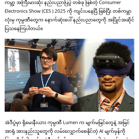
ကမ္ဘာ့ အကြီးမားဆုံး နည်းပညာပြပွဲ တစ်ခု ဖြစ်တဲ့ Consumer
Electronics Show (CES ) 2025 ကို ကျင်းပနေပြီ ဖြစ်ပြီး တစ်ကမ္ဘာ
လုံးမှ ကုမ္ပဏီတွေက နောက်ဆုံးပေါ် နည်းပညာတွေကို အပြိုင်အဆိုင်
ပြသနေကြပါတယ်။
အဲဒီပွဲမှာ ရိုမေးနီးယား ကုမ္ပဏီ Lumen က မျက်မမြင်တွေနဲ့ အမြင်
အာရုံ အားနည်းသူတွေကို လမ်းလျှောက်စေနိုင်တဲ့ AI မျက်မှန်ကို