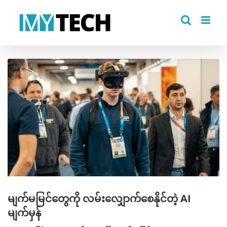
Skip
to
content
View
Larger
Image
မျက်မမြင်တွေကို လမ်းလျှောက်စေနိုင်တဲ့ AI
မျက်မှန်