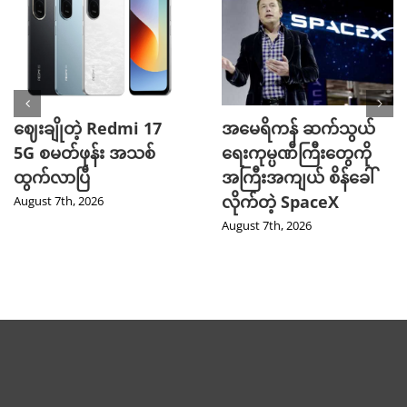
ဈေးချိုတဲ့ Redmi 17
အမေရိကန် ဆက်သွယ်
5G စမတ်ဖုန်း အသစ်
ရေးကုမ္ပဏီကြီးတွေကို
ထွက်လာပြီ
အကြီးအကျယ် စိန်ခေါ်
လိုက်တဲ့ SpaceX
August 7th, 2026
August 7th, 2026