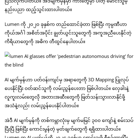
ပြသလိုက်ပါတယ်။ အဲဒီမျက်မှန်မှာ ကားတွေမှာ ပါတဲ့ မောင်းသူမဲ့
နည်းပညာ ထည့်သွင်းထားပါတယ်။
Lumen ကို ၂၀၂၀ ခုနှစ်က တည်ထောင်ခဲ့တာ ဖြစ်ပြီး ကုမ္ပဏီဟာ
ကိုယ်အင်္ဂါ အစိတ်အပိုင်း ချွတ်ယွင်းသူတွေကို အကူအညီပေးနိုင်တဲ့
ကိရိယာတွေကို အဓိက တီထွင်နေပါတယ်။
AI မျက်မှန်ဟာ ပတ်ဝန်းကျင်မှ အရာတွေကို 3D Mapping ပြုလုပ်
ပေးနိုင်ပြီး ဝတ်ဆင်သူကို လမ်းညွှန်ပေးတာ ဖြစ်ပါတယ်။ လှေခါးနဲ့
လူကူးလမ်းတွေလို အတားအဆီးတွေကို ဖြတ်သန်းသွားလာနိုင်ဖို့
အသံနဲ့လည်း လမ်းညွှန်ပေးနိုင်ပါတယ်။
အဲဒီ AI မျက်မှန်ကို တစ်ကမ္ဘာလုံးမှ မျက်မမြင် ၃၀၀ ကျော်နဲ့ စမ်းသပ်
ပြီးပြီ ဖြစ်ပြီး ကောင်းမွန်တဲ့ မှတ်ချက်တွေကို ရရှိထားပါတယ်။
Lumen က AI မျက်မှန်ကို ၂၀၂၄ ခုနှစ်မှာ ရောင်းချဖို့ စီစဉ်ထားပြီး