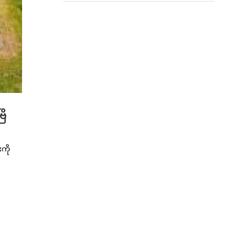
ြိ
ကို