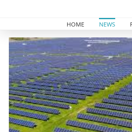
Skip
to
content
HOME
NEWS
View
Larger
Image