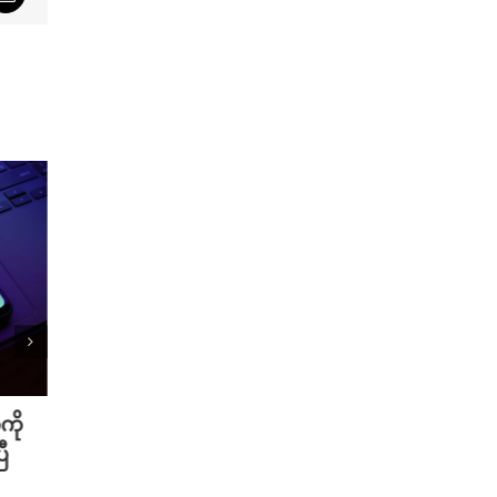
sApp
Email
ကို
Meta ရဲ့ AI မော်ဒယ် အင်တာနက်
Xiao
ီ
ချိတ်ဆက်ကာ အခြားကုမ္ပဏီတစ်ခု
ဆာနဲ့
ကို ဟက်ခ်လုပ်ခဲ့
Redmi