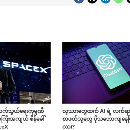
Facebook
X
LinkedIn
What
က်သွယ်ရေးကုမ္ပဏီ
လူသားတွေထက် AI ရဲ့ လက်ရာ
ကြီးအကျယ် စိန်ခေါ်
စာဖတ်သူတွေ ပိုသဘောကျနေပြ
aceX
လား?