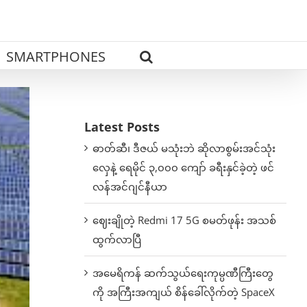
SMARTPHONES
Latest Posts
ဓာတ်ဆီ၊ ဒီဇယ် မသုံးဘဲ ဆိုလာစွမ်းအင်သုံး
လှေနဲ့ ရေမိုင် ၃,၀၀၀ ကျော် ခရီးနှင်ခဲ့တဲ့ ဖင်
လန်အင်ဂျင်နီယာ
ဈေးချိုတဲ့ Redmi 17 5G စမတ်ဖုန်း အသစ်
ထွက်လာပြီ
အမေရိကန် ဆက်သွယ်ရေးကုမ္ပဏီကြီးတွေ
ကို အကြီးအကျယ် စိန်ခေါ်လိုက်တဲ့ SpaceX