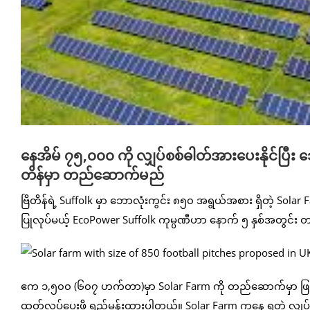
နေအိမ် ၇၅,၀၀၀ ကို လျှပ်စစ်ဓါတ်အားပေးနိုင်ပြီး 
တိန်မှာ တည်ဆောက်မည်
ဗြိတိန်ရဲ့ Suffolk မှာ ဘောလုံးကွင်း ၈၅၀ အရွယ်အစား ရှိတဲ့ Sol
ပြုလုပ်မယ့် EcoPower Suffolk ကုမ္ပဏီဟာ နောက် ၅ နှစ်အတွင်း
ဧက ၁,၅၀၀ (၆၀၇ ဟက်တာ)မှာ Solar Farm ကို တည်ဆောက်မှာ ဖြစ်ပြီ
ထုတ်လုပ်ပေးဖို့ ရည်မှန်းထားပါတယ်။ Solar Farm ကနေ ရတဲ့ လျှပ်စ