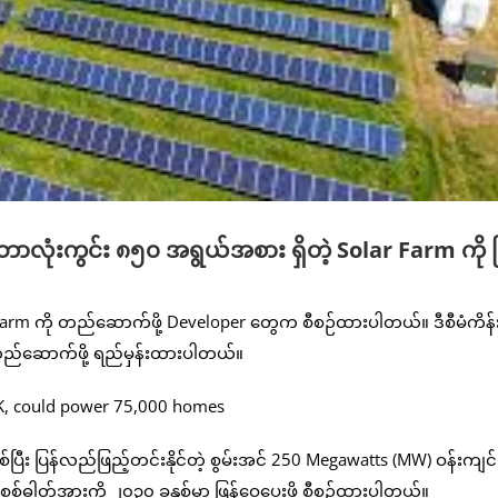
ဘောလုံးကွင်း ၈၅၀ အရွယ်အစား ရှိတဲ့ Solar Farm ကို ဗ
ar Farm ကို တည်ဆောက်ဖို့ Developer တွေက စီစဉ်ထားပါတယ်။ ဒီစီမံကိန်း
 တည်ဆောက်ဖို့ ရည်မှန်းထားပါတယ်။
း ပြန်လည်ဖြည့်တင်းနိုင်တဲ့ စွမ်းအင် 250 Megawatts (MW) ဝန်းကျင်
စ်ဓါတ်အားကို ၂၀၃၀ ခုနှစ်မှာ ဖြန့်ဝေပေးဖို့ စီစဉ်ထားပါတယ်။